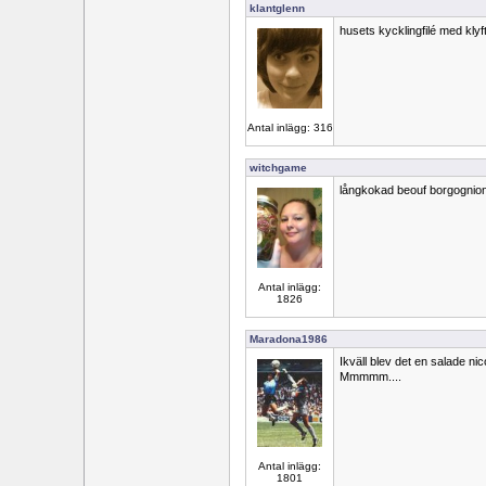
klantglenn
husets kycklingfilé med klyft
Antal inlägg: 316
witchgame
långkokad beouf borgognion me
Antal inlägg:
1826
Maradona1986
Ikväll blev det en salade nicoi
Mmmmm....
Antal inlägg:
1801