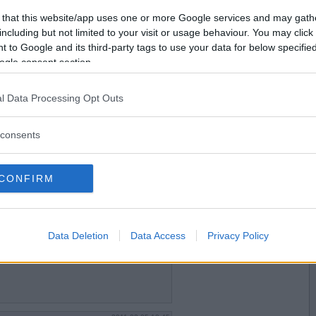
ter.
Vill du bli
 that this website/app uses one or more Google services and may gath
medlem?
including but not limited to your visit or usage behaviour. You may click 
 to Google and its third-party tags to use your data for below specifi
Skapa nytt konto
ogle consent section.
l Data Processing Opt Outs
2011-02-05 09:28
 och god rätt igår med laxfilé.
 kräm av fetaost och valfri cremefraiche( jag tog
consents
n på laxen. Småtomater och oliver på allt o in i
n.Jättegott med sallad och ris om man vill till!
CONFIRM
2011-02-05 10:42
Data Deletion
Data Access
Privacy Policy
 Det kan jag prova.