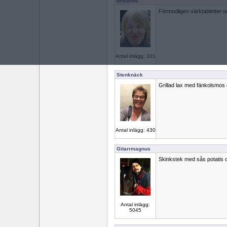
birkan96
Förmodligen värktabletter oc
Antal inlägg: 101
Stenknäck
Grillad lax med fänkolsmos o
Antal inlägg: 430
Gitarrmagnus
Skinkstek med sås potatis 
Antal inlägg:
5045