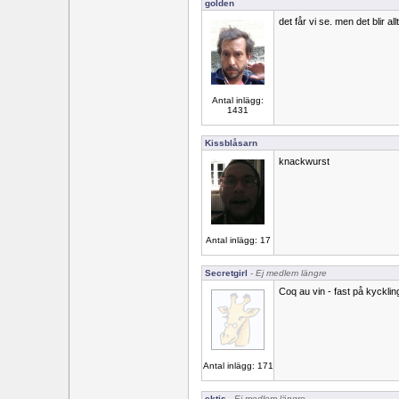
golden
det får vi se. men det blir al
Antal inlägg:
1431
Kissblåsarn
knackwurst
Antal inlägg: 17
Secretgirl
- Ej medlem längre
Coq au vin - fast på kycklin
Antal inlägg: 171
ektis
- Ej medlem längre