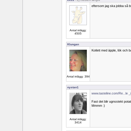
eftersom jag ska jobba så bl
Antal inlägg:
4505
Klungan
Kotlett med äpple, lök och
Antal inlägg: 394
nystan1
www.tasteline.com/Re...le 
Fast det blir ugnsstekt potatis 
Mmmm :)
Antal inlägg:
3414