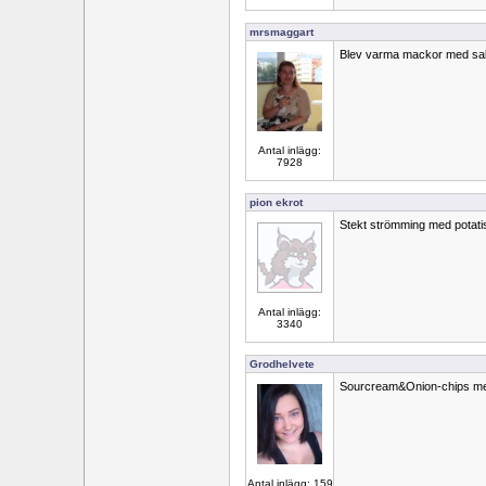
mrsmaggart
Blev varma mackor med sal
Antal inlägg:
7928
pion ekrot
Stekt strömming med potati
Antal inlägg:
3340
Grodhelvete
Sourcream&Onion-chips med
Antal inlägg: 159