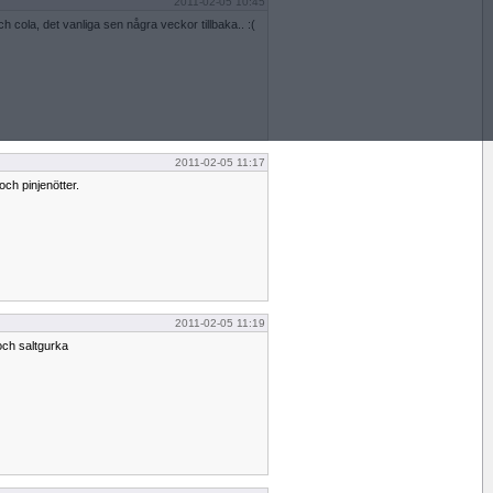
2011-02-05 10:45
h cola, det vanliga sen några veckor tillbaka.. :(
2011-02-05 11:17
ch pinjenötter.
2011-02-05 11:19
och saltgurka