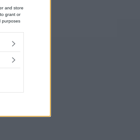
er and store
to grant or
ed purposes