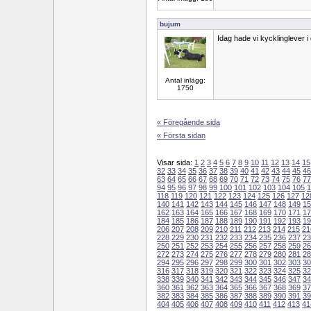
bujum
Idag hade vi kycklinglever i
Antal inlägg:
1750
« Föregående sida
« Första sidan
Visar sida:
1
2
3
4
5
6
7
8
9
10
11
12
13
14
15
32
33
34
35
36
37
38
39
40
41
42
43
44
45
46
63
64
65
66
67
68
69
70
71
72
73
74
75
76
77
94
95
96
97
98
99
100
101
102
103
104
105
1
118
119
120
121
122
123
124
125
126
127
12
140
141
142
143
144
145
146
147
148
149
15
162
163
164
165
166
167
168
169
170
171
17
184
185
186
187
188
189
190
191
192
193
19
206
207
208
209
210
211
212
213
214
215
21
228
229
230
231
232
233
234
235
236
237
23
250
251
252
253
254
255
256
257
258
259
26
272
273
274
275
276
277
278
279
280
281
28
294
295
296
297
298
299
300
301
302
303
30
316
317
318
319
320
321
322
323
324
325
32
338
339
340
341
342
343
344
345
346
347
34
360
361
362
363
364
365
366
367
368
369
37
382
383
384
385
386
387
388
389
390
391
39
404
405
406
407
408
409
410
411
412
413
41