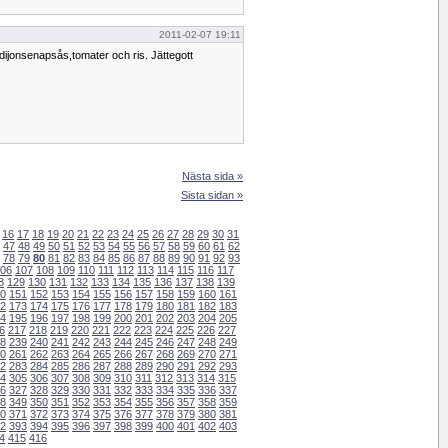
2011-02-07 19:11
 dijonsenapsås,tomater och ris. Jättegott
Nästa sida »
Sista sidan »
16
17
18
19
20
21
22
23
24
25
26
27
28
29
30
31
47
48
49
50
51
52
53
54
55
56
57
58
59
60
61
62
78
79
80
81
82
83
84
85
86
87
88
89
90
91
92
93
06
107
108
109
110
111
112
113
114
115
116
117
8
129
130
131
132
133
134
135
136
137
138
139
0
151
152
153
154
155
156
157
158
159
160
161
2
173
174
175
176
177
178
179
180
181
182
183
4
195
196
197
198
199
200
201
202
203
204
205
6
217
218
219
220
221
222
223
224
225
226
227
8
239
240
241
242
243
244
245
246
247
248
249
0
261
262
263
264
265
266
267
268
269
270
271
2
283
284
285
286
287
288
289
290
291
292
293
4
305
306
307
308
309
310
311
312
313
314
315
6
327
328
329
330
331
332
333
334
335
336
337
8
349
350
351
352
353
354
355
356
357
358
359
0
371
372
373
374
375
376
377
378
379
380
381
2
393
394
395
396
397
398
399
400
401
402
403
4
415
416