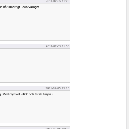
2011-02-05 11:20
ltid nåt smarrigt.. och vällagat
2011-02-05 11:55
2011-02-05 15:16
g. Med mycket vitlök och färsk timjan i.
2011-02-05 15:28