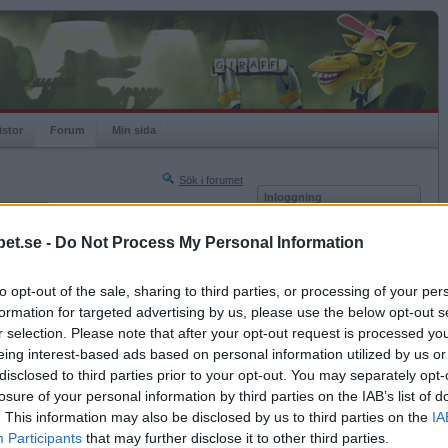
istor
Forum
Min sida
Sök i forumet
Inloggning
rneringar
Användare
et.se -
Do Not Process My Personal Information
Nästa sida »
Lösenord
Sista sidan »
to opt-out of the sale, sharing to third parties, or processing of your per
Kom ihåg mig
2011-02-05 09:26
formation for targeted advertising by us, please use the below opt-out s
Logga in
r och ris. Frågan är bara hur jag ska tillaga det
r selection. Please note that after your opt-out request is processed y
gt. Såsen och tillbehören är ju viktiga.
eing interest-based ads based on personal information utilized by us or
Glömt ditt lösenord?
Få ny aktiveringslänk
disclosed to third parties prior to your opt-out. You may separately opt-
losure of your personal information by third parties on the IAB’s list of
. This information may also be disclosed by us to third parties on the
IA
Betapet är gratis!
Participants
that may further disclose it to other third parties.
2011-02-05 09:28