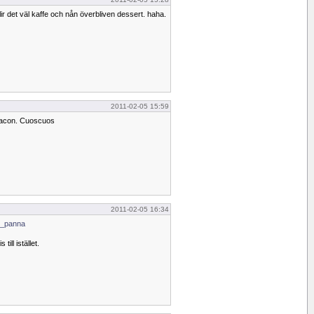
ir det väl kaffe och nån överbliven dessert. haha.
2011-02-05 15:59
 bacon. Cuoscuos
2011-02-05 16:34
_i_panna
till istället.