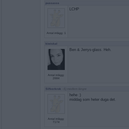
pussasss
LCHP
Antal inlägg: 1
kiwiskal
Ben & Jerrys-glass. Heh.
Antal inlägg:
2684
Silfverkrok
- Ej medlem längre
hehe :)
middag som heter duga det.
Antal inlägg:
7174