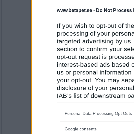
le-lou
Grillad majs, halomi & klyftpotatis.
www.betapet.se -
Do Not Process 
If you wish to opt-out of the
processing of your personal
Antal inlägg:
17503
targeted advertising by us
section to confirm your sel
maax1
- Ej medlem längre
Älgfärsbiffar, färskpotatis och ett n
opt-out request is proces
interest-based ads based o
us or personal information d
your opt-out. You may separ
Antal inlägg: 676
disclosure of your personal
Tinna
IAB’s list of downstream pa
Maax. Det där lät underbart gott!
also be disclosed by us to 
Downstream Participants
th
Personal Data Processing Opt Outs
third parties.
Antal inlägg:
20250
Google consents
Please note that this web