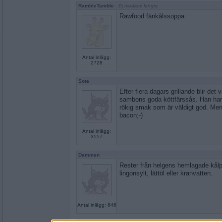
RambleTamble
- Ej medlem längre
Rawfood fänkålssoppa.
Antal inlägg:
2728
Sote
Efter flera dagars grillande blir det
sambons goda köttfärssås. Han har 
rökig smak som är väldigt god. Men a
bacon;-)
Antal inlägg:
3557
Dammen
Rester från helgens hemlagade kålp
lingonsylt, lättöl eller kranvatten.
Antal inlägg: 646