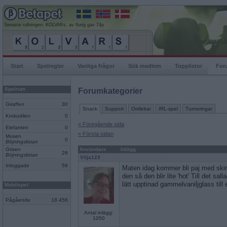
Senaste rullningen, KOLVARs, av flurig gav 74p
Start
Spelregler
Vanliga frågor
Sök medlem
Topplistor
For
Spelrum
Forumkategorier
Giraffen
30
Snack
Support
Ordlekar
IRL-spel
Turneringar
Krokodilen
0
« Föregående sida
Elefanten
0
« Första sidan
Musen
0
Böjningslistan
Grisen
Användare
Inlägg
26
Böjningslistan
Vilja123
Inloggade
56
Maten idag kommer bli paj med ski
den så den blir lite 'hot' Till det sa
lätt upptinad gammelvaniljglass til
Mobilspel
Pågående
18 456
Antal inlägg:
1050