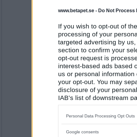
Vilja123
www.betapet.se -
Do Not Process 
Haha en passning?
Idag blir det fläskotlett med gratin
If you wish to opt-out of the
processing of your personal
targeted advertising by us
Antal inlägg:
1050
section to confirm your sel
opt-out request is proces
125478
- Ej medlem längre
Det blir min kanongoda broccolisop
interest-based ads based o
us or personal information d
your opt-out. You may separ
disclosure of your personal
Antal inlägg:
8332
IAB’s list of downstream pa
Betapoeten
also be disclosed by us to 
falukorv i ugn med potatismos
Downstream Participants
th
Personal Data Processing Opt Outs
third parties.
Google consents
Antal inlägg: 75
Please note that this web