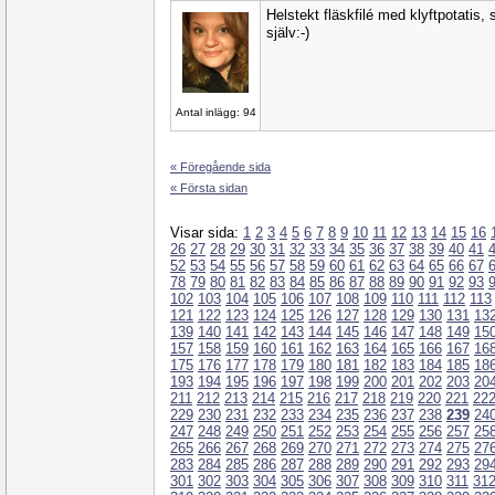
Helstekt fläskfilé med klyftpotatis
själv:-)
Antal inlägg: 94
« Föregående sida
« Första sidan
Visar sida:
1
2
3
4
5
6
7
8
9
10
11
12
13
14
15
16
26
27
28
29
30
31
32
33
34
35
36
37
38
39
40
41
52
53
54
55
56
57
58
59
60
61
62
63
64
65
66
67
78
79
80
81
82
83
84
85
86
87
88
89
90
91
92
93
102
103
104
105
106
107
108
109
110
111
112
113
121
122
123
124
125
126
127
128
129
130
131
13
139
140
141
142
143
144
145
146
147
148
149
15
157
158
159
160
161
162
163
164
165
166
167
16
175
176
177
178
179
180
181
182
183
184
185
18
193
194
195
196
197
198
199
200
201
202
203
20
211
212
213
214
215
216
217
218
219
220
221
22
229
230
231
232
233
234
235
236
237
238
239
24
247
248
249
250
251
252
253
254
255
256
257
25
265
266
267
268
269
270
271
272
273
274
275
27
283
284
285
286
287
288
289
290
291
292
293
29
301
302
303
304
305
306
307
308
309
310
311
31