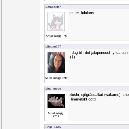
Betapoeten
rester, falukorv...
Antal inlägg: 75
piluttan007
I dag blir det jalapenoost fyllda pan
sås
Antal inlägg: 890
blue_moon
Sushi, sjögrässallad (wakame), cho
Himmelskt gott!
Antal inlägg:
9719
Angel Lady