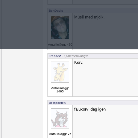
BenDavis
Müsli med mjölk.
Antal inlägg: 470
Frasse2
- Ej medlem längre
Körv.
Antal inlägg:
1465
Betapoeten
falukorv idag igen
Antal inlägg: 75