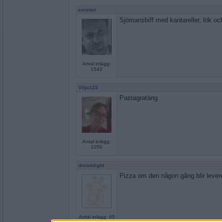
eeistan
Sjömansbiff med kantareller, lök och
Antal inlägg:
1542
Vilja123
Pastagratäng
Antal inlägg:
1050
dreamlight
Pizza om den någon gång blir levere
Antal inlägg: 65