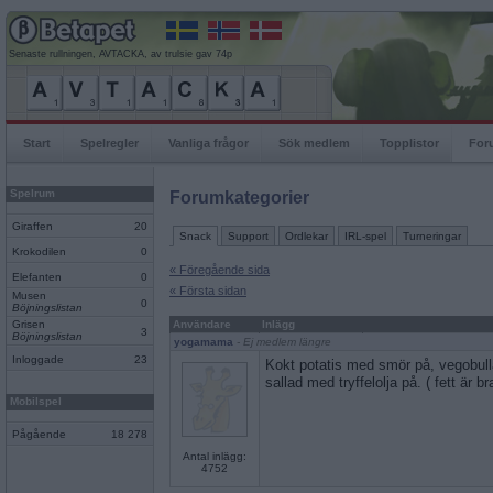
Senaste rullningen, AVTACKA, av trulsie gav 74p
Start
Spelregler
Vanliga frågor
Sök medlem
Topplistor
For
Spelrum
Forumkategorier
Giraffen
20
Snack
Support
Ordlekar
IRL-spel
Turneringar
Krokodilen
0
« Föregående sida
Elefanten
0
« Första sidan
Musen
0
Böjningslistan
Grisen
Användare
Inlägg
3
Böjningslistan
yogamama
- Ej medlem längre
Inloggade
23
Kokt potatis med smör på, vegobull
sallad med tryffelolja på. ( fett är bra
Mobilspel
Pågående
18 278
Antal inlägg:
4752