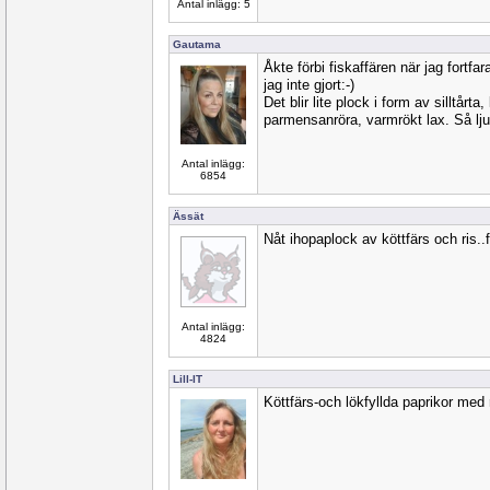
Antal inlägg: 5
Gautama
Åkte förbi fiskaffären när jag fortfa
jag inte gjort:-)
Det blir lite plock i form av silltårta
parmensanröra, varmrökt lax. Så ljuv
Antal inlägg:
6854
Ässät
Nåt ihopaplock av köttfärs och ris..
Antal inlägg:
4824
Lill-IT
Köttfärs-och lökfyllda paprikor med 