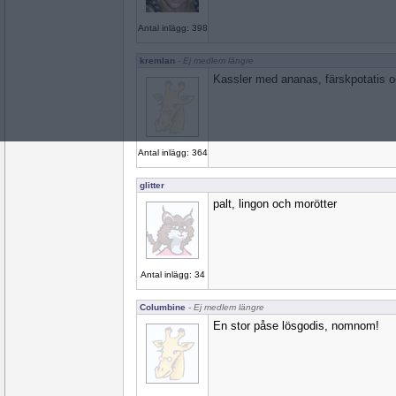
Antal inlägg: 398
kremlan
- Ej medlem längre
Kassler med ananas, färskpotatis o
Antal inlägg: 364
glitter
palt, lingon och morötter
Antal inlägg: 34
Columbine
- Ej medlem längre
En stor påse lösgodis, nomnom!