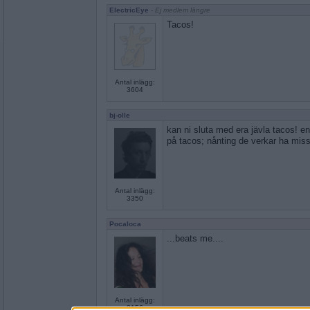
ElectricEye
- Ej medlem längre
Tacos!
Antal inlägg:
3604
bj-olle
kan ni sluta med era jävla tacos! en 
på tacos; nånting de verkar ha missa
Antal inlägg:
3350
Pocaloca
...beats me....
Antal inlägg:
2156