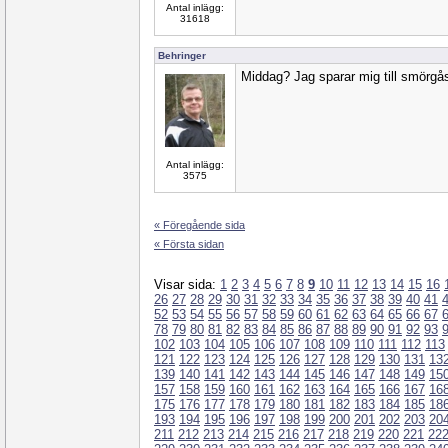
Antal inlägg:
31618
Behringer
Middag? Jag sparar mig till smörgås
Antal inlägg:
3575
« Föregående sida
« Första sidan
Visar sida:
1
2
3
4
5
6
7
8
9
10
11
12
13
14
15
16
26
27
28
29
30
31
32
33
34
35
36
37
38
39
40
41
52
53
54
55
56
57
58
59
60
61
62
63
64
65
66
67
78
79
80
81
82
83
84
85
86
87
88
89
90
91
92
93
102
103
104
105
106
107
108
109
110
111
112
113
121
122
123
124
125
126
127
128
129
130
131
13
139
140
141
142
143
144
145
146
147
148
149
15
157
158
159
160
161
162
163
164
165
166
167
16
175
176
177
178
179
180
181
182
183
184
185
18
193
194
195
196
197
198
199
200
201
202
203
20
211
212
213
214
215
216
217
218
219
220
221
22