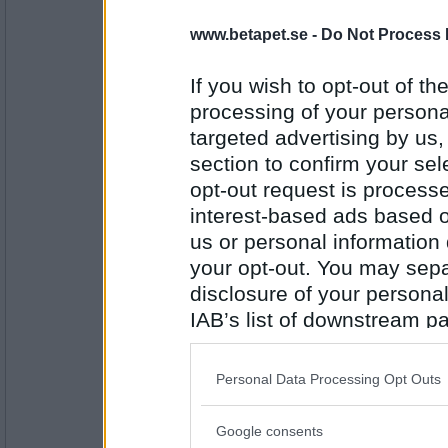
www.betapet.se -
Do Not Process 
Tinna
Bj-olle. Introducera det då! :D
If you wish to opt-out of the
processing of your personal
targeted advertising by us
Antal inlägg:
20250
section to confirm your sel
opt-out request is proces
mrsmaggart
interest-based ads based o
Idag blev det potatisklyftor och köt
lite creme fraiche som sås.
us or personal information d
your opt-out. You may separ
disclosure of your personal
Antal inlägg:
7928
IAB’s list of downstream pa
also be disclosed by us to 
Ladybug1
Downstream Participants
th
Ovanligt nog grillade vi oxfilé, som 
Personal Data Processing Opt Outs
pris på nöjeskryssning till grannla
third parties.
råstekt potatis, tomatsallad, pow w
Google consents
Please note that this web