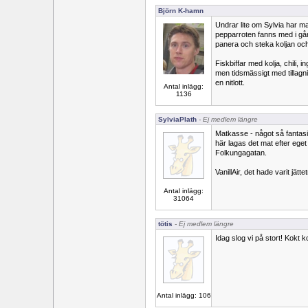
Björn K-hamn
Undrar lite om Sylvia har m
pepparroten fanns med i gårda
panera och steka koljan och 
Fiskbiffar med kolja, chili, in
men tidsmässigt med tillagn
en nitlott.
Antal inlägg:
1136
SylviaPlath
- Ej medlem längre
Matkasse - något så fantasi
här lagas det mat efter eget
Folkungagatan.
VanillAir, det hade varit jät
Antal inlägg:
31064
tötis
- Ej medlem längre
Idag slog vi på stort! Kokt 
Antal inlägg: 106