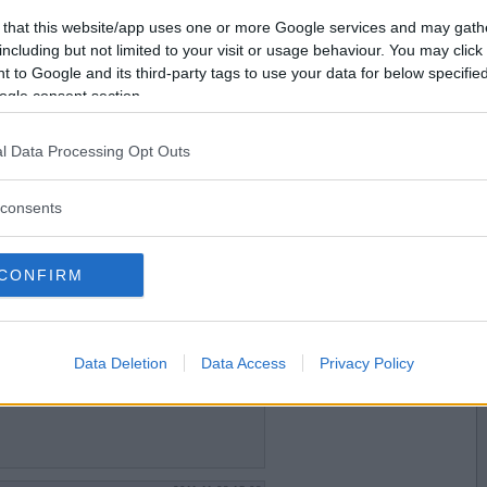
2011-11-08 14:35
Vill du bli
 that this website/app uses one or more Google services and may gath
sushi, hemlagat är ju godast :)
medlem?
including but not limited to your visit or usage behaviour. You may click 
 to Google and its third-party tags to use your data for below specifi
Skapa nytt konto
ogle consent section.
l Data Processing Opt Outs
2011-11-08 14:47
consents
CONFIRM
2011-11-08 14:57
Data Deletion
Data Access
Privacy Policy