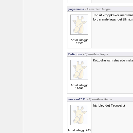
yogamama
- Ej medlem längre
Jag åt kroppkakor med mas
fortfarande lagar det till mig 
Antal inlägg:
4752
Delicious
- Ej medlem längre
Köttbullar och stuvade makar
Antal inlägg:
11661
sessan2011
- Ej medlem längre
här blev det Tacopaj :)
Antal inlägg: 245