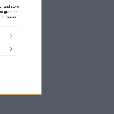
er and store
to grant or
ed purposes