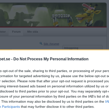
istor
Forum
Min sida
Sök i forumet
Inloggning
rneringar
Användare
et.se -
Do Not Process My Personal Information
Nästa sida »
Lösenord
Sista sidan »
to opt-out of the sale, sharing to third parties, or processing of your per
Kom ihåg mig
2011-11-08 12:43
formation for targeted advertising by us, please use the below opt-out s
Logga in
sås!
r selection. Please note that after your opt-out request is processed y
eing interest-based ads based on personal information utilized by us or
Glömt ditt lösenord?
Få ny aktiveringslänk
disclosed to third parties prior to your opt-out. You may separately opt-
losure of your personal information by third parties on the IAB’s list of
. This information may also be disclosed by us to third parties on the
IA
Betapet är gratis!
Participants
that may further disclose it to other third parties.