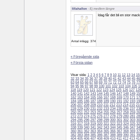
lillahallon
- Ej medlem längre
Idag får det bli en stor ma
Antal inlägg: 374
« Föregående sida
« Första sidan
Visar sida:
1
2
3
4
5
6
7
8
9
10
11
12
13
14
15
32
33
34
35
36
37
38
39
40
41
42
43
44
45
46
63
64
65
66
67
68
69
70
71
72
73
74
75
76
77
94
95
96
97
98
99
100
101
102
103
104
105
1
118
119
120
121
122
123
124
125
126
127
12
140
141
142
143
144
145
146
147
148
149
15
162
163
164
165
166
167
168
169
170
171
17
184
185
186
187
188
189
190
191
192
193
19
206
207
208
209
210
211
212
213
214
215
21
228
229
230
231
232
233
234
235
236
237
23
250
251
252
253
254
255
256
257
258
259
26
272
273
274
275
276
277
278
279
280
281
28
294
295
296
297
298
299
300
301
302
303
30
316
317
318
319
320
321
322
323
324
325
32
338
339
340
341
342
343
344
345
346
347
34
360
361
362
363
364
365
366
367
368
369
37
382
383
384
385
386
387
388
389
390
391
39
404
405
406
407
408
409
410
411
412
413
41