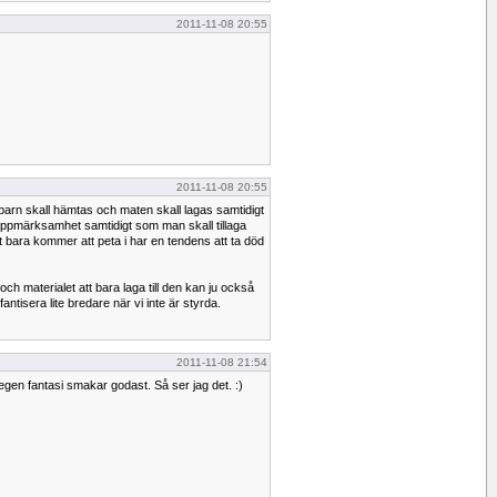
2011-11-08 20:55
2011-11-08 20:55
 barn skall hämtas och maten skall lagas samtidigt
ppmärksamhet samtidigt som man skall tillaga
 bara kommer att peta i har en tendens att ta död
och materialet att bara laga till den kan ju också
antisera lite bredare när vi inte är styrda.
2011-11-08 21:54
h egen fantasi smakar godast. Så ser jag det. :)