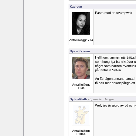
Katijoun
Pasta med en svampwok!
Antal inlägg: 774
Björn K-hamn
Hell hour, timmen när trötta
som hungriga barn kräver u
något som barnen eventuellt
på fantasin Sylvia.
Att få någon annans fantasi 
få oss mer enkelspåriga att f
Antal inlägg:
1136
SylviaPlath
- Ej medlem längre
Well, jag är gjord av tid oc
Antal inlägg:
31064