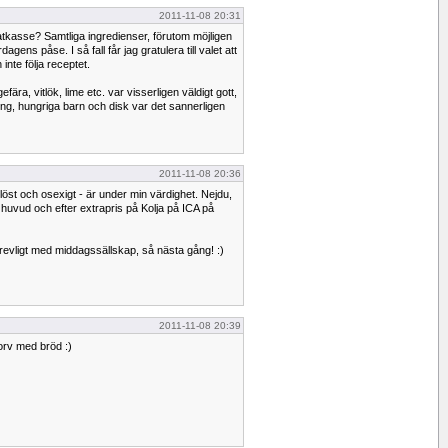
2011-11-08 20:31
atkasse? Samtliga ingredienser, förutom möjligen
gens påse. I så fall får jag gratulera till valet att
inte följa receptet.
gefära, vitlök, lime etc. var visserligen väldigt gott,
ing, hungriga barn och disk var det sannerligen
2011-11-08 20:36
löst och osexigt - är under min värdighet. Nejdu,
 huvud och efter extrapris på Kolja på ICA på
tetrevligt med middagssällskap, så nästa gång! :)
2011-11-08 20:39
korv med bröd :)