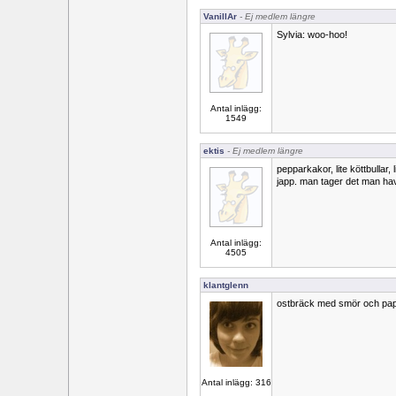
VanillAr
- Ej medlem längre
Sylvia: woo-hoo!
Antal inlägg:
1549
ektis
- Ej medlem längre
pepparkakor, lite köttbullar,
japp. man tager det man hav
Antal inlägg:
4505
klantglenn
ostbräck med smör och pap
Antal inlägg: 316