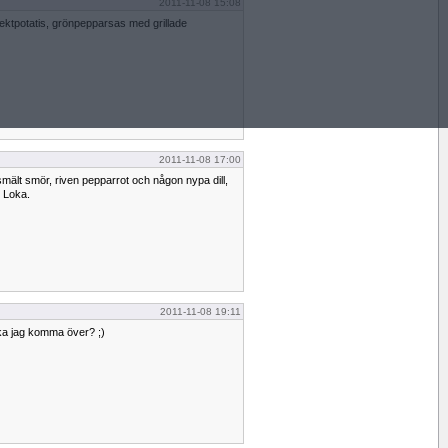
2011-11-08 15:08
 stektpotatis, grönpepparsas med grillade
2011-11-08 17:00
smält smör, riven pepparrot och någon nypa dill,
. Loka.
2011-11-08 19:11
ka jag komma över? ;)