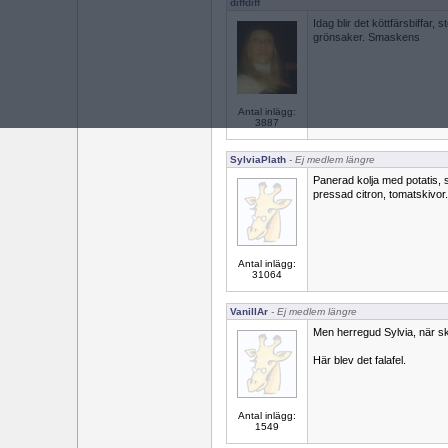
diffdiff
Idag blir det köttfärsbiffar,
grönsaker. Smaskens
Antal inlägg:
3887
SylviaPlath
- Ej medlem längre
Panerad kolja med potatis, 
pressad citron, tomatskivor
Antal inlägg:
31064
VanillAr
- Ej medlem längre
Men herregud Sylvia, när s
Här blev det falafel.
Antal inlägg:
1549