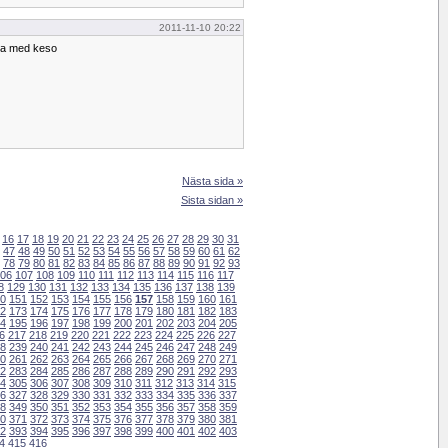
2011-11-10 20:22
cka med keso
Nästa sida »
Sista sidan »
16
17
18
19
20
21
22
23
24
25
26
27
28
29
30
31
47
48
49
50
51
52
53
54
55
56
57
58
59
60
61
62
78
79
80
81
82
83
84
85
86
87
88
89
90
91
92
93
06
107
108
109
110
111
112
113
114
115
116
117
8
129
130
131
132
133
134
135
136
137
138
139
0
151
152
153
154
155
156
157
158
159
160
161
2
173
174
175
176
177
178
179
180
181
182
183
4
195
196
197
198
199
200
201
202
203
204
205
6
217
218
219
220
221
222
223
224
225
226
227
8
239
240
241
242
243
244
245
246
247
248
249
0
261
262
263
264
265
266
267
268
269
270
271
2
283
284
285
286
287
288
289
290
291
292
293
4
305
306
307
308
309
310
311
312
313
314
315
6
327
328
329
330
331
332
333
334
335
336
337
8
349
350
351
352
353
354
355
356
357
358
359
0
371
372
373
374
375
376
377
378
379
380
381
2
393
394
395
396
397
398
399
400
401
402
403
4
415
416