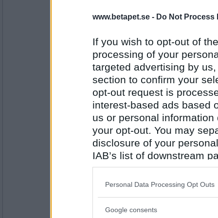
www.betapet.se -
Do Not Process 
butterkaka
falskt
If you wish to opt-out of the
men jag vill äta estrella chips nu.
processing of your personal
targeted advertising by us
Antal inlägg:
4185
section to confirm your sel
opt-out request is proces
Michelin
falskt
interest-based ads based o
us or personal information d
jag vill ha en kram
your opt-out. You may separ
disclosure of your personal
Antal inlägg:
2802
IAB’s list of downstream pa
also be disclosed by us to 
_willow
- Ej medlem längre
Downstream Participants
th
sant
Personal Data Processing Opt Outs
third parties.
jag är ensam hemma nu.
Google consents
Please note that this web