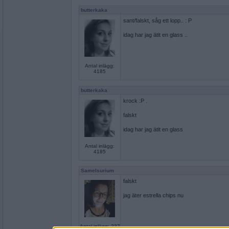
butterkaka
sant/falskt, såg ett lopp.. : P
idag har jag ätit en glass ..
Antal inlägg:
4185
butterkaka
krock :P .
falskt
idag har jag ätit en glass
Antal inlägg:
4185
Samelsurium
falskt
jag äter estrella chips nu
Antal inlägg: 227