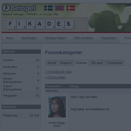
Senaste rullningen, FIKAdES, av Eva gav 80p
Start
Spelregler
Vanliga frågor
Sök medlem
Topplistor
For
Spelrum
Forumkategorier
Giraffen
18
Snack
Support
Ordlekar
IRL-spel
Turneringar
Krokodilen
0
« Föregående sida
Elefanten
0
« Första sidan
Musen
0
Böjningslistan
Grisen
Användare
Inlägg
13
Böjningslistan
Michelin
Inloggade
31
sant ( typ i tre sek)
Mobilspel
Jag bakar en kanelkaka nu
Pågående
18 425
Antal inlägg:
2802