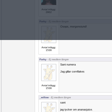
Antal inlägg:
2802
Forky
- Ej medlem längre
Ooops, morgonstund!
Antal inlägg:
1536
Forky
- Ej medlem längre
Sant numera
Jag gillar cornflakes
Antal inlägg:
1536
_willow
- Ej medlem längre
sant
jag tycker om ananasjuice.