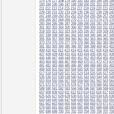
175
176
177
178
179
180
181
182
183
184
185
18
193
194
195
196
197
198
199
200
201
202
203
20
211
212
213
214
215
216
217
218
219
220
221
22
229
230
231
232
233
234
235
236
237
238
239
24
247
248
249
250
251
252
253
254
255
256
257
25
265
266
267
268
269
270
271
272
273
274
275
27
283
284
285
286
287
288
289
290
291
292
293
29
301
302
303
304
305
306
307
308
309
310
311
31
319
320
321
322
323
324
325
326
327
328
329
33
337
338
339
340
341
342
343
344
345
346
347
34
355
356
357
358
359
360
361
362
363
364
365
36
373
374
375
376
377
378
379
380
381
382
383
38
391
392
393
394
395
396
397
398
399
400
401
40
409
410
411
412
413
414
415
416
417
418
419
42
427
428
429
430
431
432
433
434
435
436
437
43
445
446
447
448
449
450
451
452
453
454
455
45
463
464
465
466
467
468
469
470
471
472
473
47
481
482
483
484
485
486
487
488
489
490
491
49
499
500
501
502
503
504
505
506
507
508
509
51
517
518
519
520
521
522
523
524
525
526
527
52
535
536
537
538
539
540
541
542
543
544
545
54
553
554
555
556
557
558
559
560
561
562
563
56
571
572
573
574
575
576
577
578
579
580
581
58
589
590
591
592
593
594
595
596
597
598
599
60
607
608
609
610
611
612
613
614
615
616
617
61
625
626
627
628
629
630
631
632
633
634
635
63
643
644
645
646
647
648
649
650
651
652
653
65
661
662
663
664
665
666
667
668
669
670
671
67
679
680
681
682
683
684
685
686
687
688
689
69
697
698
699
700
701
702
703
704
705
706
707
70