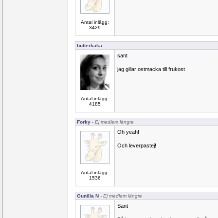
Antal inlägg:
3429
butterkaka
sant
jag gillar ostmacka till frukost
Antal inlägg:
4185
Forky
- Ej medlem längre
Oh yeah!
Och leverpastej!
Antal inlägg:
1536
Gunilla N
- Ej medlem längre
Sant