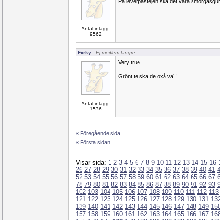
På leverpastejen ska det vara smörgåsgurka
Antal inlägg:
9562
Forky
- Ej medlem längre
Very true
Grönt te ska de oxå va´!
Antal inlägg:
1536
« Föregående sida
« Första sidan
Visar sida:
1
2
3
4
5
6
7
8
9
10
11
12
13
14
15
16
26
27
28
29
30
31
32
33
34
35
36
37
38
39
40
41
52
53
54
55
56
57
58
59
60
61
62
63
64
65
66
67
78
79
80
81
82
83
84
85
86
87
88
89
90
91
92
93
102
103
104
105
106
107
108
109
110
111
112
113
121
122
123
124
125
126
127
128
129
130
131
13
139
140
141
142
143
144
145
146
147
148
149
15
157
158
159
160
161
162
163
164
165
166
167
16