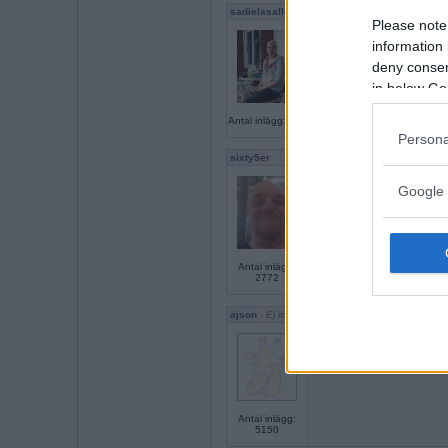
sadielasalle
Please note
information 
Sant
deny consent
Nu ska jag bädda ner mig i 
in below Go
Antal inlägg: 704
Persona
sixty5er
Sant
Google 
Jag orkar inte med den här
Antal inlägg:
2772
ajson
- Ej medlem längre
falskt
jag dricker te igen
Antal inlägg:
5150