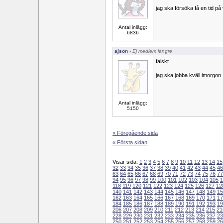
jag ska försöka få en tid p
Antal inlägg:
6836
ajson
- Ej medlem längre
falskt
jag ska jobba kväll imorgon
Antal inlägg:
5150
« Föregående sida
« Första sidan
Visar sida:
1
2
3
4
5
6
7
8
9
10
11
12
13
14
15
32
33
34
35
36
37
38
39
40
41
42
43
44
45
46
63
64
65
66
67
68
69
70
71
72
73
74
75
76
77
94
95
96
97
98
99
100
101
102
103
104
105
1
118
119
120
121
122
123
124
125
126
127
12
140
141
142
143
144
145
146
147
148
149
15
162
163
164
165
166
167
168
169
170
171
17
184
185
186
187
188
189
190
191
192
193
19
206
207
208
209
210
211
212
213
214
215
21
228
229
230
231
232
233
234
235
236
237
23
250
251
252
253
254
255
256
257
258
259
26