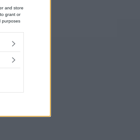
er and store
to grant or
ed purposes