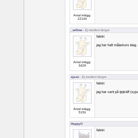
Antal inlägg:
22144
_willow
- Ej medlem längre
falskt
jag har haft målarkurs idag.
Antal inlägg:
3429
ajson
- Ej medlem längre
falskt
jag har varit på tjejträff (syju
Antal inlägg:
5150
HappyU
falskt