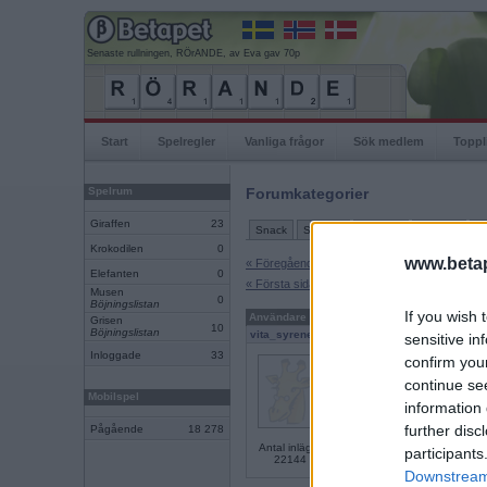
Senaste rullningen, RÖrANDE, av Eva gav 70p
Start
Spelregler
Vanliga frågor
Sök medlem
Toppl
Spelrum
Forumkategorier
Giraffen
23
Snack
Support
Ordlekar
IRL-spel
Tu
Krokodilen
0
www.betap
« Föregående sida
Elefanten
0
« Första sidan
Musen
0
Böjningslistan
If you wish 
Användare
Inlägg
Grisen
10
Böjningslistan
vita_syrener
- Ej medlem längre
sensitive in
Inloggade
33
Sant
confirm you
continue se
Jag tycker om när det händ
Mobilspel
information 
further disc
Pågående
18 278
Antal inlägg:
participants
22144
Downstream 