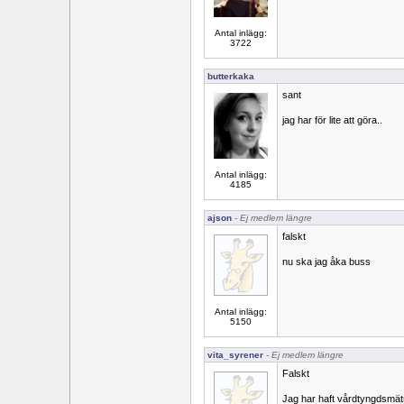
Antal inlägg:
3722
butterkaka
sant
jag har för lite att göra..
Antal inlägg:
4185
ajson
- Ej medlem längre
falskt
nu ska jag åka buss
Antal inlägg:
5150
vita_syrener
- Ej medlem längre
Falskt
Jag har haft vårdtyngdsmätn