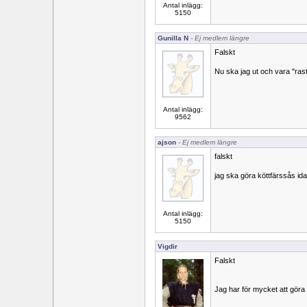
Antal inlägg:
5150
Gunilla N
- Ej medlem längre
Falskt
Nu ska jag ut och vara "ras
Antal inlägg:
9562
ajson
- Ej medlem längre
falskt
jag ska göra köttfärssås id
Antal inlägg:
5150
Vigdir
Falskt
Jag har för mycket att göra