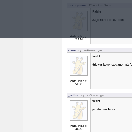
vita_syrener
- Ej medlem längre
Falskt
Jag dricker limevatten
Antal inlägg:
22144
ajson
- Ej medlem längre
falskt
dricker kolsyrat vatten på f
Antal inlägg:
5150
_willow
- Ej medlem längre
falskt
jag dricker fanta.
Antal inlägg:
3429