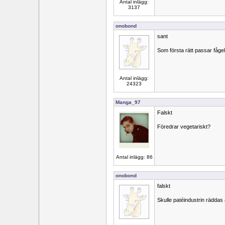
Antal inlägg:
3137
onobond
sant
Som första rätt passar fågel
Antal inlägg:
24323
Manga_97
Falskt
Föredrar vegetariskt?
Antal inlägg: 86
onobond
falskt
Skulle patéindustrin räddas