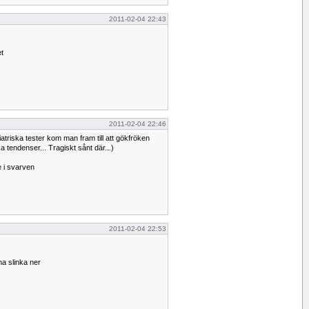
2011-02-04 22:43
t
2011-02-04 22:46
atriska tester kom man fram till att gökfröken
a tendenser... Tragiskt sånt där...)
 i svarven
2011-02-04 22:53
a slinka ner