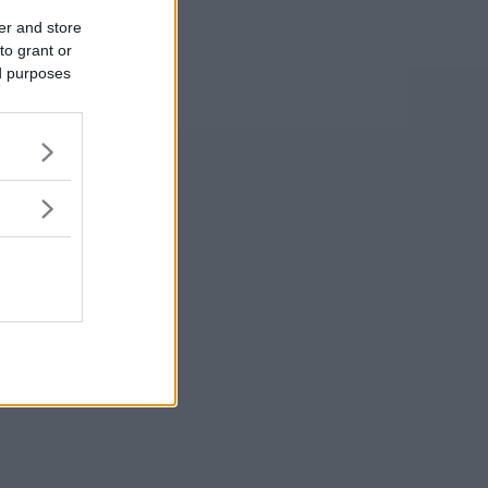
er and store
to grant or
ed purposes