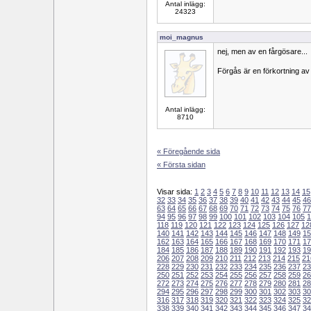
Antal inlägg:
24323
moi_magnus
nej, men av en fårgösare...
Förgås är en förkortning av
Antal inlägg:
8710
« Föregående sida
« Första sidan
Visar sida:
1
2
3
4
5
6
7
8
9
10
11
12
13
14
15
32
33
34
35
36
37
38
39
40
41
42
43
44
45
46
63
64
65
66
67
68
69
70
71
72
73
74
75
76
77
94
95
96
97
98
99
100
101
102
103
104
105
1
118
119
120
121
122
123
124
125
126
127
12
140
141
142
143
144
145
146
147
148
149
15
162
163
164
165
166
167
168
169
170
171
17
184
185
186
187
188
189
190
191
192
193
19
206
207
208
209
210
211
212
213
214
215
21
228
229
230
231
232
233
234
235
236
237
23
250
251
252
253
254
255
256
257
258
259
26
272
273
274
275
276
277
278
279
280
281
28
294
295
296
297
298
299
300
301
302
303
30
316
317
318
319
320
321
322
323
324
325
32
338
339
340
341
342
343
344
345
346
347
34