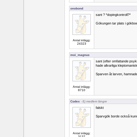
onobond
sant ? *dopingkontroll?*
Gökungen tar plats i gökboe
Antal inlägg:
24323
moi_magnus
sant (efter omfattande psyki
hade allvarliga kleptomanisk
Sparven åt larven, hamnade
Antal inlägg:
8710
Codex
- Ej medlem längre
falskt
Sparvgök borde också kunn
Antal inlägg:
3137