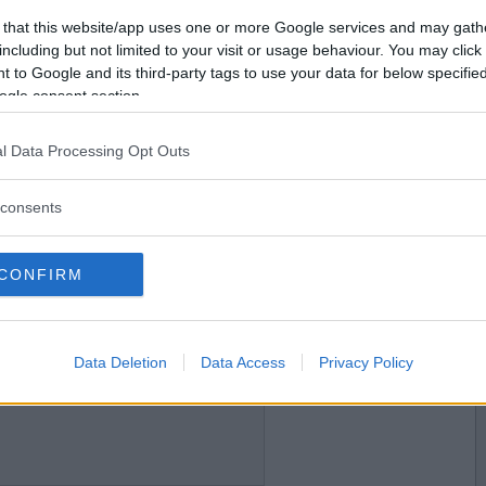
2011-02-04 22:25
Vill du bli
 that this website/app uses one or more Google services and may gath
medlem?
including but not limited to your visit or usage behaviour. You may click 
a
 to Google and its third-party tags to use your data for below specifi
Skapa nytt konto
ogle consent section.
l Data Processing Opt Outs
2011-02-04 22:28
å kul...
consents
snö
CONFIRM
2011-02-04 22:31
Data Deletion
Data Access
Privacy Policy
 frö