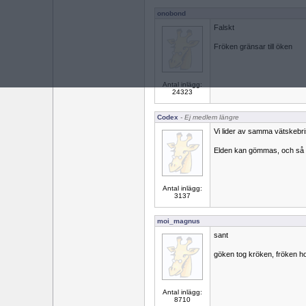
onobond
Falskt
Fröken gränsar till öken
Antal inlägg:
24323
Codex
- Ej medlem längre
Vi lider av samma vätskebrist 
Elden kan gömmas, och så 
Antal inlägg:
3137
moi_magnus
sant
göken tog kröken, fröken h
Antal inlägg:
8710