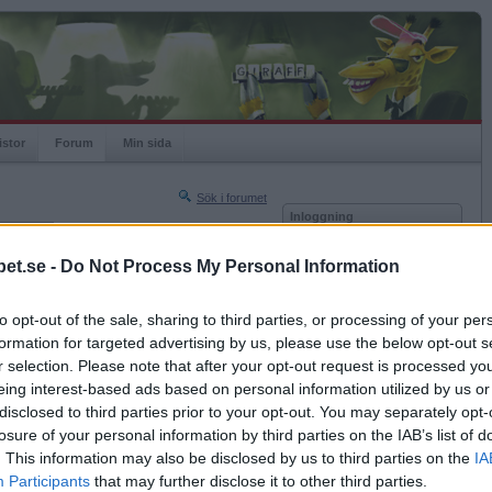
istor
Forum
Min sida
Sök i forumet
Inloggning
rneringar
Användare
et.se -
Do Not Process My Personal Information
Nästa sida »
Lösenord
Sista sidan »
to opt-out of the sale, sharing to third parties, or processing of your per
Kom ihåg mig
2011-02-04 22:23
formation for targeted advertising by us, please use the below opt-out s
Logga in
 allt är i 3D, medan det egentligen är i 9D eller
r selection. Please note that after your opt-out request is processed y
eing interest-based ads based on personal information utilized by us or
Glömt ditt lösenord?
ga
Få ny aktiveringslänk
disclosed to third parties prior to your opt-out. You may separately opt-
losure of your personal information by third parties on the IAB’s list of
. This information may also be disclosed by us to third parties on the
IA
Betapet är gratis!
Participants
that may further disclose it to other third parties.