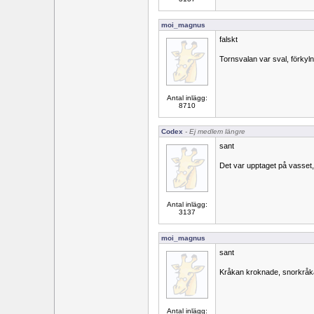
moi_magnus
falskt
Tornsvalan var sval, förkyl
Antal inlägg:
8710
Codex
- Ej medlem längre
sant
Det var upptaget på vasset,
Antal inlägg:
3137
moi_magnus
sant
Kråkan kroknade, snorkråk
Antal inlägg: