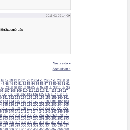
2011-02-05 14:09
 förrättssmörgås
Nästa sida »
Sista sidan »
16
17
18
19
20
21
22
23
24
25
26
27
28
29
30
31
47
48
49
50
51
52
53
54
55
56
57
58
59
60
61
62
78
79
80
81
82
83
84
85
86
87
88
89
90
91
92
93
06
107
108
109
110
111
112
113
114
115
116
117
8
129
130
131
132
133
134
135
136
137
138
139
0
151
152
153
154
155
156
157
158
159
160
161
2
173
174
175
176
177
178
179
180
181
182
183
4
195
196
197
198
199
200
201
202
203
204
205
6
217
218
219
220
221
222
223
224
225
226
227
8
239
240
241
242
243
244
245
246
247
248
249
0
261
262
263
264
265
266
267
268
269
270
271
2
283
284
285
286
287
288
289
290
291
292
293
4
305
306
307
308
309
310
311
312
313
314
315
6
327
328
329
330
331
332
333
334
335
336
337
8
349
350
351
352
353
354
355
356
357
358
359