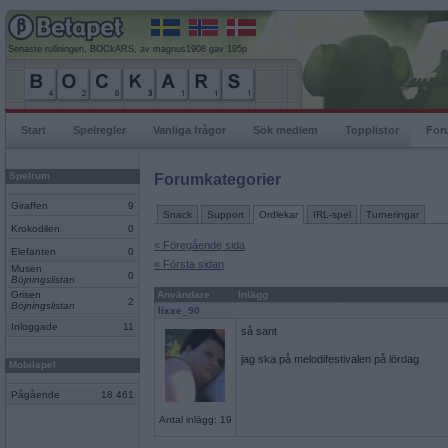
Senaste rullningen, BOCkARS, av magnus1908 gav 195p
Start
Spelregler
Vanliga frågor
Sök medlem
Topplistor
For
Spelrum
Forumkategorier
Giraffen
9
Snack
Support
Ordlekar
IRL-spel
Turneringar
Krokodilen
0
« Föregående sida
Elefanten
0
« Första sidan
Musen
0
Böjningslistan
Grisen
Användare
Inlägg
2
Böjningslistan
lixxe_90
Inloggade
11
så sant
jag ska på melodifestivalen på lördag
Mobilspel
Pågående
18 461
Antal inlägg: 19