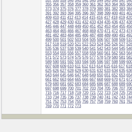
355
356
357
358
359
360
361
362
363
364
365
36
373
374
375
376
377
378
379
380
381
382
383
38
391
392
393
394
395
396
397
398
399
400
401
40
409
410
411
412
413
414
415
416
417
418
419
42
427
428
429
430
431
432
433
434
435
436
437
43
445
446
447
448
449
450
451
452
453
454
455
45
463
464
465
466
467
468
469
470
471
472
473
47
481
482
483
484
485
486
487
488
489
490
491
49
499
500
501
502
503
504
505
506
507
508
509
51
517
518
519
520
521
522
523
524
525
526
527
52
535
536
537
538
539
540
541
542
543
544
545
54
553
554
555
556
557
558
559
560
561
562
563
56
571
572
573
574
575
576
577
578
579
580
581
58
589
590
591
592
593
594
595
596
597
598
599
60
607
608
609
610
611
612
613
614
615
616
617
61
625
626
627
628
629
630
631
632
633
634
635
63
643
644
645
646
647
648
649
650
651
652
653
65
661
662
663
664
665
666
667
668
669
670
671
67
679
680
681
682
683
684
685
686
687
688
689
69
697
698
699
700
701
702
703
704
705
706
707
70
715
716
717
718
719
720
721
722
723
724
725
72
733
734
735
736
737
738
739
740
741
742
743
74
751
752
753
754
755
756
757
758
759
760
761
76
769
770
771
772
773