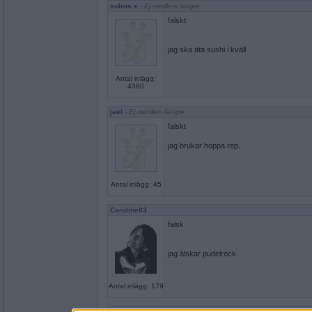
solros x
- Ej medlem längre
falskt
jag ska äta sushi i kväll
Antal inlägg:
4380
jael
- Ej medlem längre
falskt
jag brukar hoppa rep.
Antal inlägg: 45
Caroline83
falsk
jag älskar pudelrock
Antal inlägg: 179
CuttyFlam
- Ej medlem längre