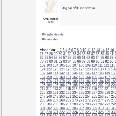
Jag har blått i mitt sovrum.
Antal inlägg:
4380
« Föregående sida
« Första sidan
Visar sida:
1
2
3
4
5
6
7
8
9
10
11
12
13
14
15
16
26
27
28
29
30
31
32
33
34
35
36
37
38
39
40
41
52
53
54
55
56
57
58
59
60
61
62
63
64
65
66
67
78
79
80
81
82
83
84
85
86
87
88
89
90
91
92
93
102
103
104
105
106
107
108
109
110
111
112
113
121
122
123
124
125
126
127
128
129
130
131
13
139
140
141
142
143
144
145
146
147
148
149
15
157
158
159
160
161
162
163
164
165
166
167
16
175
176
177
178
179
180
181
182
183
184
185
18
193
194
195
196
197
198
199
200
201
202
203
20
211
212
213
214
215
216
217
218
219
220
221
22
229
230
231
232
233
234
235
236
237
238
239
24
247
248
249
250
251
252
253
254
255
256
257
25
265
266
267
268
269
270
271
272
273
274
275
27
283
284
285
286
287
288
289
290
291
292
293
29
301
302
303
304
305
306
307
308
309
310
311
31
319
320
321
322
323
324
325
326
327
328
329
33
337
338
339
340
341
342
343
344
345
346
347
34