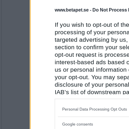
falskt
www.betapet.se -
Do Not Process 
jag kan stå på händer
If you wish to opt-out of the
Antal inlägg: 57
processing of your personal
targeted advertising by us
Miss_Foster
section to confirm your sel
falskt om fötterna ska vara uppåt
opt-out request is proces
Jag brukar klä upp mig inför melodifestiv
interest-based ads based o
den på tv
us or personal information d
Antal inlägg:
1145
your opt-out. You may separ
disclosure of your personal
jael
- Ej medlem längre
IAB’s list of downstream pa
falskt
also be disclosed by us to 
jag äter inte alltid frukost.
Downstream Participants
th
Personal Data Processing Opt Outs
third parties.
Antal inlägg: 45
Google consents
Please note that this web
solros x
- Ej medlem längre