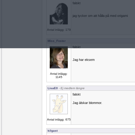
falskt
jag tycker om att hålla på med origami
Antal inlägg: 179
Miss_Foster
falskt
Jag har eksem
Antal inlägg:
1145
LisaE0
- Ej medlem längre
falskt
Jag älskar blommor.
Antal inlägg: 675
kilgast