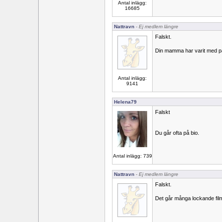
Antal inlägg:
16685
Nattravn
- Ej medlem längre
Falskt.
Din mamma har varit med på 
Antal inlägg:
9141
Helena79
Falskt
Du går ofta på bio.
Antal inlägg: 739
Nattravn
- Ej medlem längre
Falskt.
Det går många lockande film