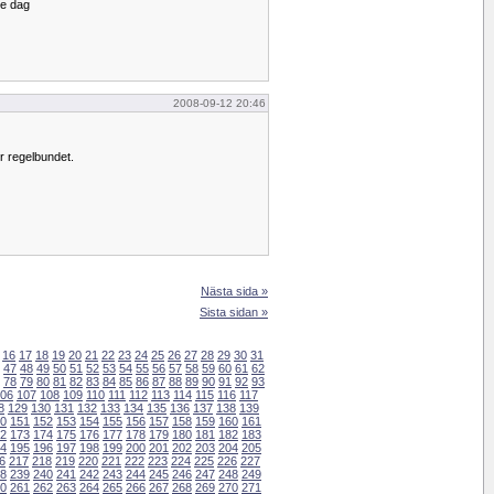
je dag
2008-09-12 20:46
r regelbundet.
Nästa sida »
Sista sidan »
16
17
18
19
20
21
22
23
24
25
26
27
28
29
30
31
47
48
49
50
51
52
53
54
55
56
57
58
59
60
61
62
78
79
80
81
82
83
84
85
86
87
88
89
90
91
92
93
06
107
108
109
110
111
112
113
114
115
116
117
8
129
130
131
132
133
134
135
136
137
138
139
0
151
152
153
154
155
156
157
158
159
160
161
2
173
174
175
176
177
178
179
180
181
182
183
4
195
196
197
198
199
200
201
202
203
204
205
6
217
218
219
220
221
222
223
224
225
226
227
8
239
240
241
242
243
244
245
246
247
248
249
0
261
262
263
264
265
266
267
268
269
270
271