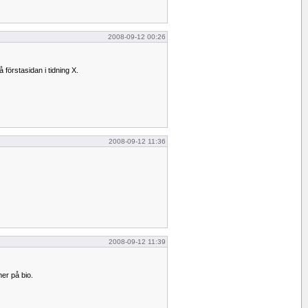
2008-09-12 00:26
förstasidan i tidning X.
2008-09-12 11:36
2008-09-12 11:39
er på bio.