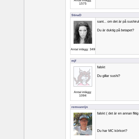
Antal inlägg:
1575
StinaD
sant... om det är på sushirull
Du är duktig på betapet?
Antal inlägg: 349
mjf
falskt
Du gillar sushi?
Antal inlägg:
1094
remvanrijn
falskt ( det är en annan flit
Du har MC körkort?