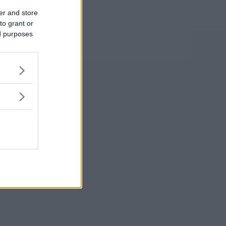
er and store
to grant or
ed purposes