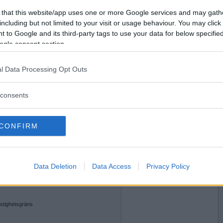
2008-09-11 20:28
Vill du bli
 that this website/app uses one or more Google services and may gath
medlem?
including but not limited to your visit or usage behaviour. You may click 
in moped
 to Google and its third-party tags to use your data for below specifi
Skapa nytt konto
ogle consent section.
l Data Processing Opt Outs
2008-09-11 20:40
e.
consents
musch.
ppemusch är fult.
CONFIRM
oppemusch den orakade lite grövre första
överläppen hos pojkar, vanligtvis i
Data Deletion
Data Access
Privacy Policy
2008-09-11 22:16
ppe-musch är (tyvärr) är uppvuxen i skoböjda
hastighetsgräns