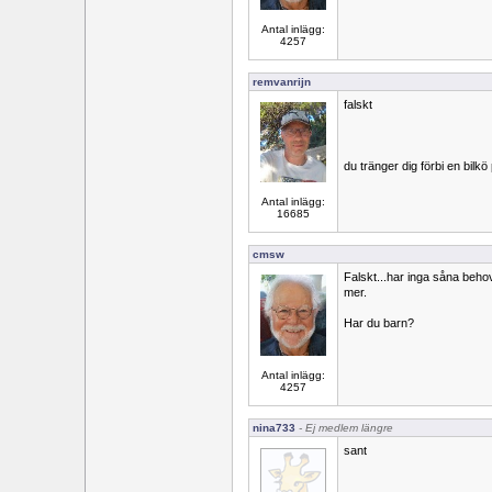
Antal inlägg:
4257
remvanrijn
falskt
du tränger dig förbi en bilkö 
Antal inlägg:
16685
cmsw
Falskt...har inga såna behov.
mer.
Har du barn?
Antal inlägg:
4257
nina733
- Ej medlem längre
sant