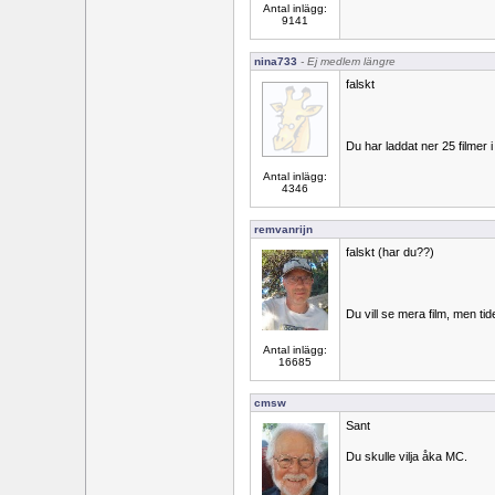
Antal inlägg:
9141
nina733
- Ej medlem längre
falskt
Du har laddat ner 25 filmer
Antal inlägg:
4346
remvanrijn
falskt (har du??)
Du vill se mera film, men tide
Antal inlägg:
16685
cmsw
Sant
Du skulle vilja åka MC.