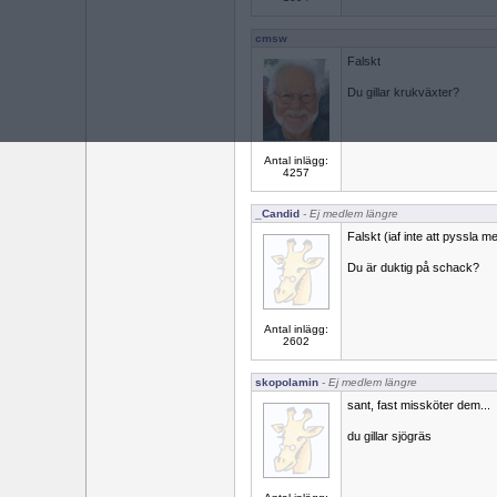
cmsw
Falskt
Du gillar krukväxter?
Antal inlägg:
4257
_Candid
- Ej medlem längre
Falskt (iaf inte att pyssla 
Du är duktig på schack?
Antal inlägg:
2602
skopolamin
- Ej medlem längre
sant, fast missköter dem...
du gillar sjögräs