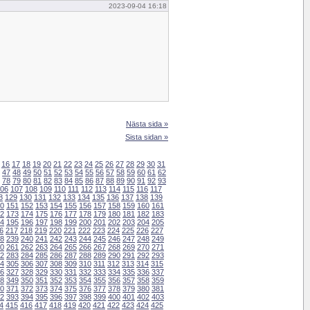
2023-09-04 16:18
Nästa sida »
Sista sidan »
16
17
18
19
20
21
22
23
24
25
26
27
28
29
30
31
47
48
49
50
51
52
53
54
55
56
57
58
59
60
61
62
78
79
80
81
82
83
84
85
86
87
88
89
90
91
92
93
06
107
108
109
110
111
112
113
114
115
116
117
8
129
130
131
132
133
134
135
136
137
138
139
0
151
152
153
154
155
156
157
158
159
160
161
2
173
174
175
176
177
178
179
180
181
182
183
4
195
196
197
198
199
200
201
202
203
204
205
6
217
218
219
220
221
222
223
224
225
226
227
8
239
240
241
242
243
244
245
246
247
248
249
0
261
262
263
264
265
266
267
268
269
270
271
2
283
284
285
286
287
288
289
290
291
292
293
4
305
306
307
308
309
310
311
312
313
314
315
6
327
328
329
330
331
332
333
334
335
336
337
8
349
350
351
352
353
354
355
356
357
358
359
0
371
372
373
374
375
376
377
378
379
380
381
2
393
394
395
396
397
398
399
400
401
402
403
4
415
416
417
418
419
420
421
422
423
424
425