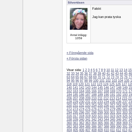
Silvertösen
Falskt
Jag kan prata tyska
Antal inlägg:
1059
« Föregående sida
« Första sidan
Visar sida:
1
2
3
4
5
6
7
8
9
10
11
12
13
14
15
32
33
34
35
36
37
38
39
40
41
42
43
44
45
46
63
64
65
66
67
68
69
70
71
72
73
74
75
76
77
94
95
96
97
98
99
100
101
102
103
104
105
1
118
119
120
121
122
123
124
125
126
127
12
140
141
142
143
144
145
146
147
148
149
15
162
163
164
165
166
167
168
169
170
171
17
184
185
186
187
188
189
190
191
192
193
19
206
207
208
209
210
211
212
213
214
215
21
228
229
230
231
232
233
234
235
236
237
23
250
251
252
253
254
255
256
257
258
259
26
272
273
274
275
276
277
278
279
280
281
28
294
295
296
297
298
299
300
301
302
303
30
316
317
318
319
320
321
322
323
324
325
32
338
339
340
341
342
343
344
345
346
347
34
360
361
362
363
364
365
366
367
368
369
37
382
383
384
385
386
387
388
389
390
391
39
404
405
406
407
408
409
410
411
412
413
41