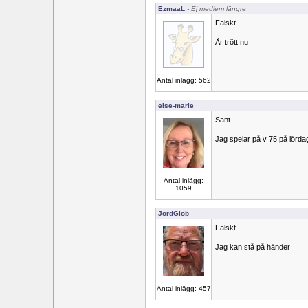
EzmaaL
- Ej medlem längre
Falskt
Är trött nu
Antal inlägg: 562
else-marie
Sant
Jag spelar på v 75 på lörda
Antal inlägg:
1059
JordGlob
Falskt
Jag kan stå på händer
Antal inlägg: 457