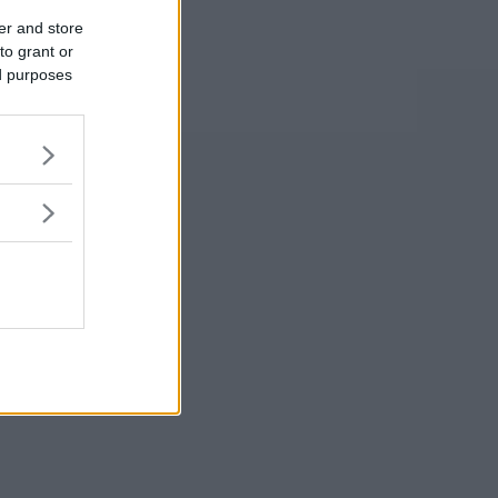
er and store
to grant or
ed purposes