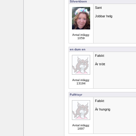
Silvertösen
Sant
Jobbar helg
Antal inlägg:
1059
en dum en
Falskt
Är trött
Antal inlägg:
13194
Fulfrisyr
Falskt
Är hungrig
Antal inlägg:
1697