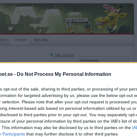
istor
Forum
Min sida
Sök i forumet
Inloggning
rneringar
Användare
et.se -
Do Not Process My Personal Information
Nästa sida »
Lösenord
Sista sidan »
to opt-out of the sale, sharing to third parties, or processing of your per
Kom ihåg mig
2023-08-31 19:31
formation for targeted advertising by us, please use the below opt-out s
Logga in
r selection. Please note that after your opt-out request is processed y
eing interest-based ads based on personal information utilized by us or
Glömt ditt lösenord?
 bor
Få ny aktiveringslänk
disclosed to third parties prior to your opt-out. You may separately opt-
losure of your personal information by third parties on the IAB’s list of
. This information may also be disclosed by us to third parties on the
IA
Betapet är gratis!
Participants
that may further disclose it to other third parties.