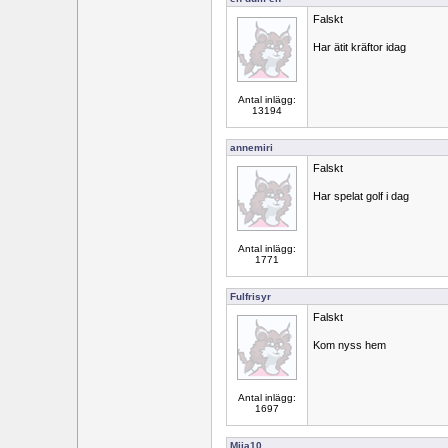
Falskt
Har ätit kräftor idag
Antal inlägg:
13194
annemiri
Falskt
Har spelat golf i dag
Antal inlägg:
1771
Fulfrisyr
Falskt
Kom nyss hem
Antal inlägg:
1697
Miia10