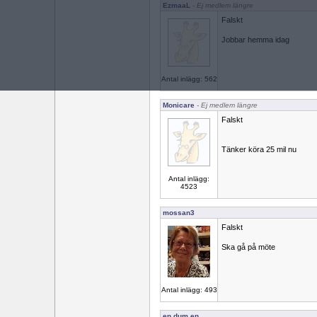
EzmaaL
- Ej medlem längre
Falskt
Jobbar hemma idag
Antal inlägg: 562
Monicare
- Ej medlem längre
Falskt
Tänker köra 25 mil nu
Antal inlägg:
4523
mossan3
Falskt
Ska gå på möte
Antal inlägg: 493
en dum en