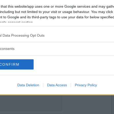
2023-08-31 20:13
Vill du bli
 that this website/app uses one or more Google services and may gath
medlem?
including but not limited to your visit or usage behaviour. You may click 
 to Google and its third-party tags to use your data for below specifi
 mitt fönster
Skapa nytt konto
ogle consent section.
l Data Processing Opt Outs
2023-09-01 12:17
consents
CONFIRM
2023-09-01 12:47
Data Deletion
Data Access
Privacy Policy