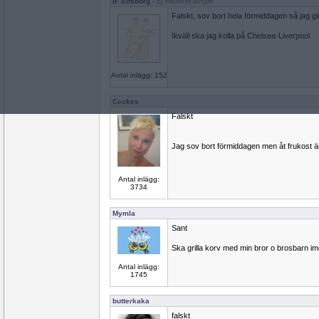
IF Elfsborg
- Ej medlem längre
Falskt, sov bort hela förmiddagen så jag gi
Ikväll ska jag kolla på Chelsea-Liverpool
Antal inlägg: 152
Ceckes
Falskt
Jag sov bort förmiddagen men åt frukost 
Antal inlägg:
3734
Mymla
Sant
Ska grilla korv med min bror o brosbarn i
Antal inlägg:
1745
butterkaka
falskt