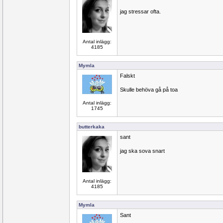
jag stressar ofta.
Antal inlägg:
4185
Mymla
Falskt
Skulle behöva gå på toa
Antal inlägg:
1745
butterkaka
sant
jag ska sova snart
Antal inlägg:
4185
Mymla
Sant