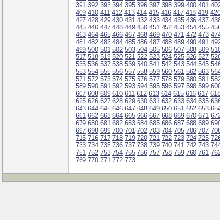
391
392
393
394
395
396
397
398
399
400
401
40
409
410
411
412
413
414
415
416
417
418
419
42
427
428
429
430
431
432
433
434
435
436
437
43
445
446
447
448
449
450
451
452
453
454
455
45
463
464
465
466
467
468
469
470
471
472
473
47
481
482
483
484
485
486
487
488
489
490
491
49
499
500
501
502
503
504
505
506
507
508
509
51
517
518
519
520
521
522
523
524
525
526
527
52
535
536
537
538
539
540
541
542
543
544
545
54
553
554
555
556
557
558
559
560
561
562
563
56
571
572
573
574
575
576
577
578
579
580
581
58
589
590
591
592
593
594
595
596
597
598
599
60
607
608
609
610
611
612
613
614
615
616
617
61
625
626
627
628
629
630
631
632
633
634
635
63
643
644
645
646
647
648
649
650
651
652
653
65
661
662
663
664
665
666
667
668
669
670
671
67
679
680
681
682
683
684
685
686
687
688
689
69
697
698
699
700
701
702
703
704
705
706
707
70
715
716
717
718
719
720
721
722
723
724
725
72
733
734
735
736
737
738
739
740
741
742
743
74
751
752
753
754
755
756
757
758
759
760
761
76
769
770
771
772
773