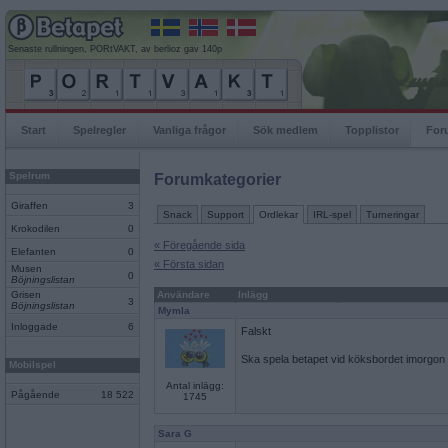
Senaste rullningen, PORtVAKT, av berlioz gav 140p
Start
Spelregler
Vanliga frågor
Sök medlem
Topplistor
For
Spelrum
Forumkategorier
Giraffen
3
Snack
Support
Ordlekar
IRL-spel
Turneringar
Krokodilen
0
« Föregående sida
Elefanten
0
« Första sidan
Musen
0
Böjningslistan
Grisen
Användare
Inlägg
3
Böjningslistan
Mymla
Inloggade
6
Falskt
Ska spela betapet vid köksbordet imorgon kv
Mobilspel
Antal inlägg:
Pågående
18 522
1745
Sara G