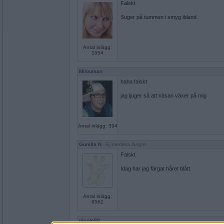
Falskt
Suger på tummen i smyg ibland.
Antal inlägg:
1054
Milouman
haha falskt
jag ljuger så att näsan växer på mig
Antal inlägg: 394
Gunilla N
- Ej medlem längre
Falskt
Idag har jag färgat håret blått.
Antal inlägg:
9562
nicole89