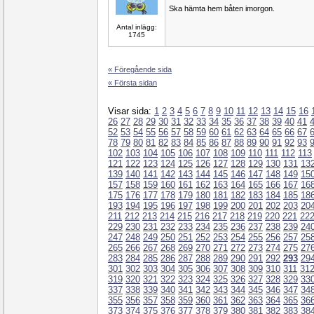
Ska hämta hem båten imorgon.
Antal inlägg:
1745
« Föregående sida
« Första sidan
Visar sida:
1
2
3
4
5
6
7
8
9
10
11
12
13
14
15
16
26
27
28
29
30
31
32
33
34
35
36
37
38
39
40
41
52
53
54
55
56
57
58
59
60
61
62
63
64
65
66
67
78
79
80
81
82
83
84
85
86
87
88
89
90
91
92
93
102
103
104
105
106
107
108
109
110
111
112
113
121
122
123
124
125
126
127
128
129
130
131
13
139
140
141
142
143
144
145
146
147
148
149
15
157
158
159
160
161
162
163
164
165
166
167
16
175
176
177
178
179
180
181
182
183
184
185
18
193
194
195
196
197
198
199
200
201
202
203
20
211
212
213
214
215
216
217
218
219
220
221
22
229
230
231
232
233
234
235
236
237
238
239
24
247
248
249
250
251
252
253
254
255
256
257
25
265
266
267
268
269
270
271
272
273
274
275
27
283
284
285
286
287
288
289
290
291
292
293
29
301
302
303
304
305
306
307
308
309
310
311
31
319
320
321
322
323
324
325
326
327
328
329
33
337
338
339
340
341
342
343
344
345
346
347
34
355
356
357
358
359
360
361
362
363
364
365
36
373
374
375
376
377
378
379
380
381
382
383
38