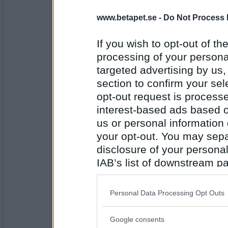
falskt
www.betapet.se -
Do Not Process 
imorgon ska jag pussa någon
If you wish to opt-out of the
Antal inlägg: 104
processing of your personal
targeted advertising by us
Sara G
section to confirm your sel
Falskt (inget planerat i alla fall...)
opt-out request is proces
Visst är det vettigt av mig att jag i och med
foruminlägg...?
interest-based ads based o
us or personal information d
Antal inlägg:
1054
your opt-out. You may separ
disclosure of your personal
Milouman
IAB’s list of downstream pa
FAAAAALSKT
also be disclosed by us to 
du har säkert ett stresk i väggen för varje 
Downstream Participants
th
Personal Data Processing Opt Outs
third parties.
Antal inlägg: 394
Google consents
Please note that this web
Milouman