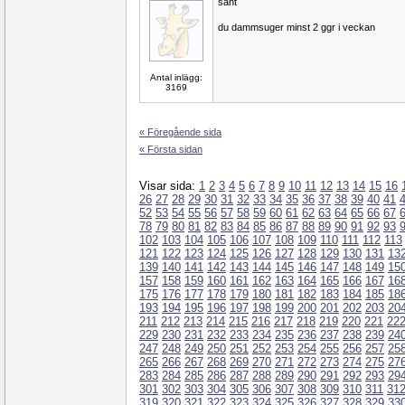
sant
du dammsuger minst 2 ggr i veckan
Antal inlägg:
3169
« Föregående sida
« Första sidan
Visar sida:
1
2
3
4
5
6
7
8
9
10
11
12
13
14
15
16
26
27
28
29
30
31
32
33
34
35
36
37
38
39
40
41
52
53
54
55
56
57
58
59
60
61
62
63
64
65
66
67
78
79
80
81
82
83
84
85
86
87
88
89
90
91
92
93
102
103
104
105
106
107
108
109
110
111
112
113
121
122
123
124
125
126
127
128
129
130
131
13
139
140
141
142
143
144
145
146
147
148
149
15
157
158
159
160
161
162
163
164
165
166
167
16
175
176
177
178
179
180
181
182
183
184
185
18
193
194
195
196
197
198
199
200
201
202
203
20
211
212
213
214
215
216
217
218
219
220
221
22
229
230
231
232
233
234
235
236
237
238
239
24
247
248
249
250
251
252
253
254
255
256
257
25
265
266
267
268
269
270
271
272
273
274
275
27
283
284
285
286
287
288
289
290
291
292
293
29
301
302
303
304
305
306
307
308
309
310
311
31
319
320
321
322
323
324
325
326
327
328
329
33