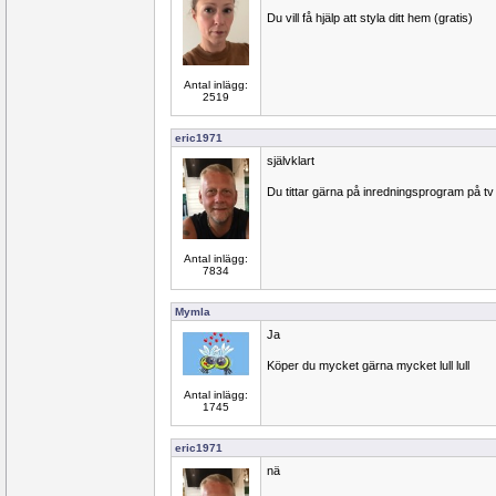
Du vill få hjälp att styla ditt hem (gratis)
Antal inlägg:
2519
eric1971
självklart
Du tittar gärna på inredningsprogram på tv
Antal inlägg:
7834
Mymla
Ja
Köper du mycket gärna mycket lull lull
Antal inlägg:
1745
eric1971
nä