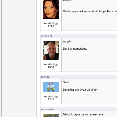
Falskt
Du har uppmärksammat din far på Fars da
Antal inlägg:
1226
eric1971
ja, igår
Du firar namsdagar
Antal inlägg:
7834
Mymla
Sant
Du grillar ute även på vintern
Antal inlägg:
1745
remvanrijn
falskt, knappt på sommaren ens