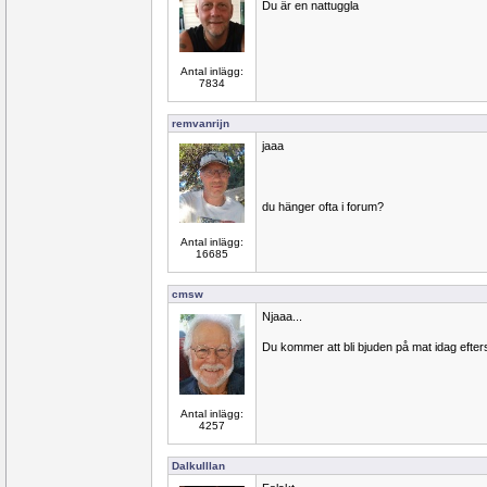
Du är en nattuggla
Antal inlägg:
7834
remvanrijn
jaaa
du hänger ofta i forum?
Antal inlägg:
16685
cmsw
Njaaa...
Du kommer att bli bjuden på mat idag efte
Antal inlägg:
4257
Dalkulllan