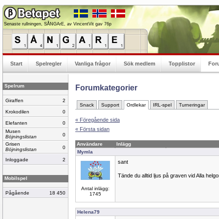
Senaste rullningen, SÅNGArE, av VincentVit gav 76p
Start
Spelregler
Vanliga frågor
Sök medlem
Topplistor
For
Spelrum
Forumkategorier
Giraffen
2
Snack
Support
Ordlekar
IRL-spel
Turneringar
Krokodilen
0
« Föregående sida
Elefanten
0
« Första sidan
Musen
0
Böjningslistan
Grisen
Användare
Inlägg
0
Böjningslistan
Mymla
Inloggade
2
sant
Tände du alltid ljus på graven vid Alla hel
Mobilspel
Antal inlägg:
Pågående
18 450
1745
Helena79