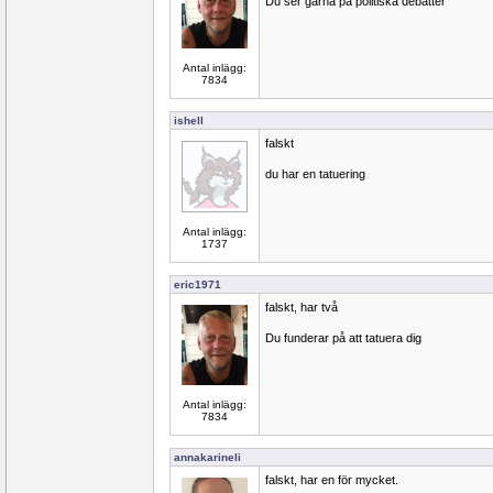
Du ser gärna på politiska debatter
Antal inlägg:
7834
ishell
falskt
du har en tatuering
Antal inlägg:
1737
eric1971
falskt, har två
Du funderar på att tatuera dig
Antal inlägg:
7834
annakarineli
falskt, har en för mycket.