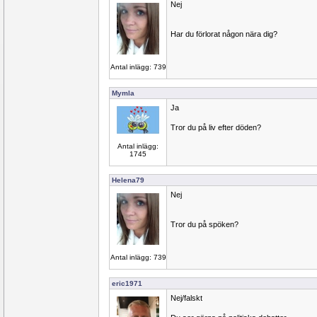
Nej
Har du förlorat någon nära dig?
Antal inlägg: 739
Mymla
Ja
Tror du på liv efter döden?
Antal inlägg:
1745
Helena79
Nej
Tror du på spöken?
Antal inlägg: 739
eric1971
Nej/falskt