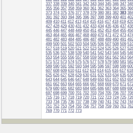
337
338
339
340
341
342
343
344
345
346
347
34
355
356
357
358
359
360
361
362
363
364
365
36
373
374
375
376
377
378
379
380
381
382
383
38
391
392
393
394
395
396
397
398
399
400
401
40
409
410
411
412
413
414
415
416
417
418
419
42
427
428
429
430
431
432
433
434
435
436
437
43
445
446
447
448
449
450
451
452
453
454
455
45
463
464
465
466
467
468
469
470
471
472
473
47
481
482
483
484
485
486
487
488
489
490
491
49
499
500
501
502
503
504
505
506
507
508
509
51
517
518
519
520
521
522
523
524
525
526
527
52
535
536
537
538
539
540
541
542
543
544
545
54
553
554
555
556
557
558
559
560
561
562
563
56
571
572
573
574
575
576
577
578
579
580
581
58
589
590
591
592
593
594
595
596
597
598
599
60
607
608
609
610
611
612
613
614
615
616
617
61
625
626
627
628
629
630
631
632
633
634
635
63
643
644
645
646
647
648
649
650
651
652
653
65
661
662
663
664
665
666
667
668
669
670
671
67
679
680
681
682
683
684
685
686
687
688
689
69
697
698
699
700
701
702
703
704
705
706
707
70
715
716
717
718
719
720
721
722
723
724
725
72
733
734
735
736
737
738
739
740
741
742
743
74
751
752
753
754
755
756
757
758
759
760
761
76
769
770
771
772
773