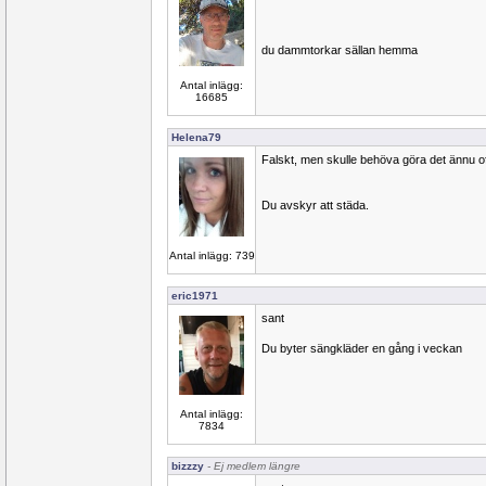
du dammtorkar sällan hemma
Antal inlägg:
16685
Helena79
Falskt, men skulle behöva göra det ännu of
Du avskyr att städa.
Antal inlägg: 739
eric1971
sant
Du byter sängkläder en gång i veckan
Antal inlägg:
7834
bizzzy
- Ej medlem längre