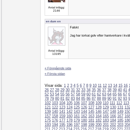
Antal inlägg:
2146
en dum en
Falskt
Jag har torkat golv efter hantverkare i kväl
Antal inlägg:
13195
« Föregående sida
« Första sidan
Visar sida:
1
2
3
4
5
6
7
8
9
10
11
12
13
14
15
16
26
27
28
29
30
31
32
33
34
35
36
37
38
39
40
41
52
53
54
55
56
57
58
59
60
61
62
63
64
65
66
67
78
79
80
81
82
83
84
85
86
87
88
89
90
91
92
93
102
103
104
105
106
107
108
109
110
111
112
113
121
122
123
124
125
126
127
128
129
130
131
13
139
140
141
142
143
144
145
146
147
148
149
15
157
158
159
160
161
162
163
164
165
166
167
16
175
176
177
178
179
180
181
182
183
184
185
18
193
194
195
196
197
198
199
200
201
202
203
20
211
212
213
214
215
216
217
218
219
220
221
22