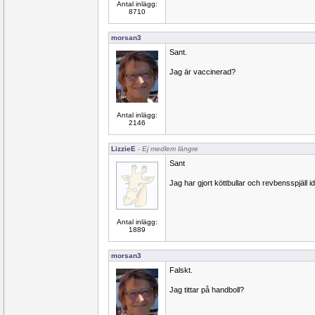
Antal inlägg:
8710
morsan3
Sant.
Jag är vaccinerad?
Antal inlägg:
2146
LizzieE
- Ej medlem längre
Sant
Jag har gjort köttbullar och revbensspjäll i
Antal inlägg:
1889
morsan3
Falskt.
Jag tittar på handboll?