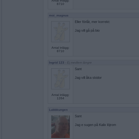
Antal inlägg:
8710
moi_magnus
Eller förlåt, mer korrekt:
Jag vill gå på bio
Antal inlägg:
8710
Ingrid 123
- Ej medlem längre
Sant
Jag vill åka skidor
Antal inlägg:
1264
Lubbkungen
Sant
Jag e sugen på Kalix löjrom