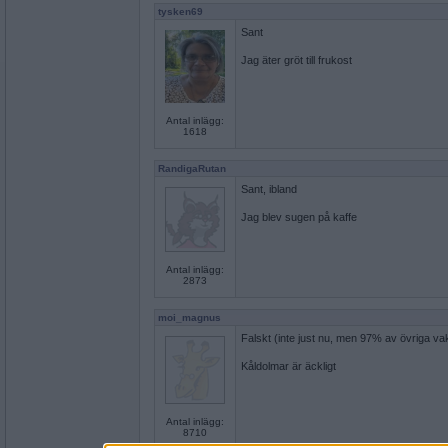
tysken69
Sant
Jag äter gröt till frukost
Antal inlägg:
1618
RandigaRutan
Sant, ibland
Jag blev sugen på kaffe
Antal inlägg:
2873
moi_magnus
Falskt (inte just nu, men 97% av övriga va
Kåldolmar är äckligt
Antal inlägg:
8710