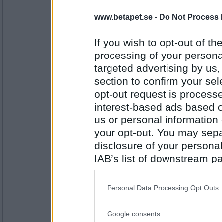
SmålandsMira
www.betapet.se -
Do Not Process 
Sant
Kålpudding är ändå äckligare
If you wish to opt-out of the
processing of your personal
Antal inlägg:
targeted advertising by us
22535
section to confirm your sel
moi_magnus
opt-out request is proces
Falskt (nu blev jag sugen på kålpudding, fy
interest-based ads based o
Jag kan se havet från min bostad
us or personal information d
your opt-out. You may separ
Antal inlägg:
disclosure of your personal
8710
IAB’s list of downstream pa
SmålandsMira
also be disclosed by us to 
Falskt
Downstream Participants
th
Personal Data Processing Opt Outs
Jag bor nära en sjö
third parties.
Google consents
Please note that this web
Antal inlägg: