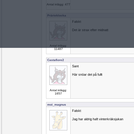
Antal inlägg: 477
Prärieklocka
Falskt
Det är strax efter midnatt
Antal inlägg:
11487
Castafiore2
Sant
Här snöar det på fullt
Antal inlägg:
1657
moi_magnus
Falskt
Jag har aldrig haft vinterkräksjukan