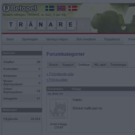
Senaste rullningen, TRÄNArE, av Suzy_Q gav 63p
Start
Spelregler
Vanliga frågor
Sök medlem
Topplistor
For
Spelrum
Forumkategorier
Giraffen
28
Snack
Support
Ordlekar
IRL-spel
Turneringar
Krokodilen
0
« Föregående sida
Elefanten
0
« Första sidan
Musen
0
Böjningslistan
Grisen
Användare
Inlägg
19
Böjningslistan
en dum en
Inloggade
47
Falskt
Dricker kaffe just nu
Mobilspel
Pågående
18 454
Antal inlägg:
13195