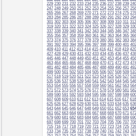
229
230
231
232
233
234
235
236
237
238
239
24
247
248
249
250
251
252
253
254
255
256
257
25
265
266
267
268
269
270
271
272
273
274
275
27
283
284
285
286
287
288
289
290
291
292
293
29
301
302
303
304
305
306
307
308
309
310
311
31
319
320
321
322
323
324
325
326
327
328
329
33
337
338
339
340
341
342
343
344
345
346
347
34
355
356
357
358
359
360
361
362
363
364
365
36
373
374
375
376
377
378
379
380
381
382
383
38
391
392
393
394
395
396
397
398
399
400
401
40
409
410
411
412
413
414
415
416
417
418
419
42
427
428
429
430
431
432
433
434
435
436
437
43
445
446
447
448
449
450
451
452
453
454
455
45
463
464
465
466
467
468
469
470
471
472
473
47
481
482
483
484
485
486
487
488
489
490
491
49
499
500
501
502
503
504
505
506
507
508
509
51
517
518
519
520
521
522
523
524
525
526
527
52
535
536
537
538
539
540
541
542
543
544
545
54
553
554
555
556
557
558
559
560
561
562
563
56
571
572
573
574
575
576
577
578
579
580
581
58
589
590
591
592
593
594
595
596
597
598
599
60
607
608
609
610
611
612
613
614
615
616
617
61
625
626
627
628
629
630
631
632
633
634
635
63
643
644
645
646
647
648
649
650
651
652
653
65
661
662
663
664
665
666
667
668
669
670
671
67
679
680
681
682
683
684
685
686
687
688
689
69
697
698
699
700
701
702
703
704
705
706
707
70
715
716
717
718
719
720
721
722
723
724
725
72
733
734
735
736
737
738
739
740
741
742
743
74
751
752
753
754
755
756
757
758
759
760
761
76