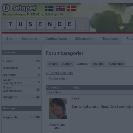
Senaste rullningen, TUSENdE, av Salka1 gav 69p
Start
Spelregler
Vanliga frågor
Sök medlem
Topplistor
For
Spelrum
Forumkategorier
Giraffen
25
Snack
Support
Ordlekar
IRL-spel
Turneringar
Krokodilen
0
« Föregående sida
Elefanten
0
« Första sidan
Musen
0
Böjningslistan
Grisen
Användare
Inlägg
20
Böjningslistan
Jess Sand
Inloggade
45
Falskt
Jag har bakat en smörgåstårta i veckoslut
Mobilspel
Pågående
18 399
Antal inlägg:
4830