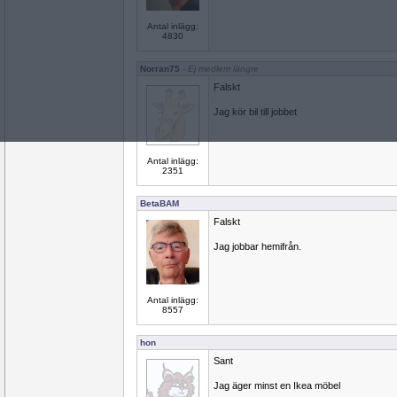
Antal inlägg:
4830
Norran75
- Ej medlem längre
Falskt
Jag kör bil till jobbet
Antal inlägg:
2351
BetaBAM
Falskt
Jag jobbar hemifrån.
Antal inlägg:
8557
hon
Sant
Jag äger minst en Ikea möbel