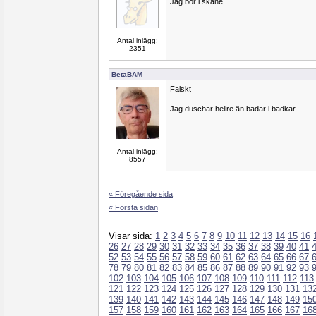
Jag bor i skåne
Antal inlägg:
2351
BetaBAM
Falskt
Jag duschar hellre än badar i badkar.
Antal inlägg:
8557
« Föregående sida
« Första sidan
Visar sida:
1
2
3
4
5
6
7
8
9
10
11
12
13
14
15
16
26
27
28
29
30
31
32
33
34
35
36
37
38
39
40
41
52
53
54
55
56
57
58
59
60
61
62
63
64
65
66
67
78
79
80
81
82
83
84
85
86
87
88
89
90
91
92
93
102
103
104
105
106
107
108
109
110
111
112
113
121
122
123
124
125
126
127
128
129
130
131
13
139
140
141
142
143
144
145
146
147
148
149
15
157
158
159
160
161
162
163
164
165
166
167
16