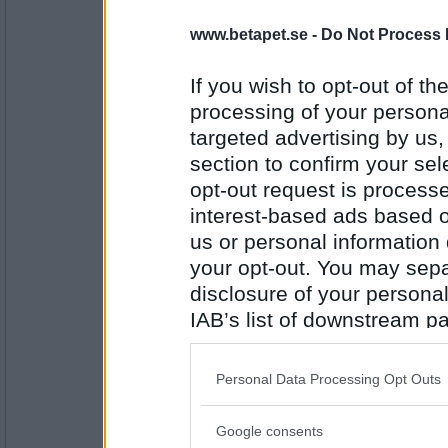
hon
www.betapet.se -
Do Not Process 
Falskt
Jag äger en stuga
If you wish to opt-out of the
processing of your personal
Antal inlägg:
targeted advertising by us
5144
section to confirm your sel
Nachteis
opt-out request is proces
Falskt.
interest-based ads based o
Jag tycker om att svänga de lurviga.
us or personal information d
your opt-out. You may separ
disclosure of your personal
Antal inlägg:
1426
IAB’s list of downstream pa
Norran75
- Ej medlem längre
also be disclosed by us to 
Falskt
Downstream Participants
th
Personal Data Processing Opt Outs
Jag gillar öl.
third parties.
Google consents
Please note that this web
Antal inlägg: