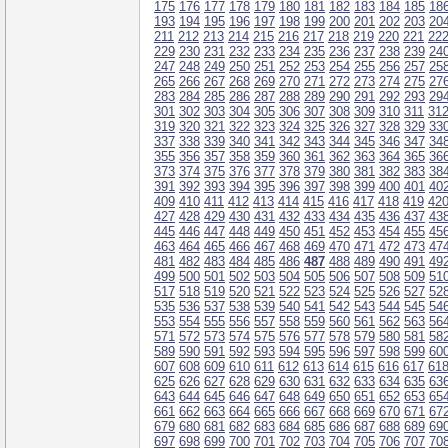
175
176
177
178
179
180
181
182
183
184
185
18
193
194
195
196
197
198
199
200
201
202
203
20
211
212
213
214
215
216
217
218
219
220
221
22
229
230
231
232
233
234
235
236
237
238
239
24
247
248
249
250
251
252
253
254
255
256
257
25
265
266
267
268
269
270
271
272
273
274
275
27
283
284
285
286
287
288
289
290
291
292
293
29
301
302
303
304
305
306
307
308
309
310
311
31
319
320
321
322
323
324
325
326
327
328
329
33
337
338
339
340
341
342
343
344
345
346
347
34
355
356
357
358
359
360
361
362
363
364
365
36
373
374
375
376
377
378
379
380
381
382
383
38
391
392
393
394
395
396
397
398
399
400
401
40
409
410
411
412
413
414
415
416
417
418
419
42
427
428
429
430
431
432
433
434
435
436
437
43
445
446
447
448
449
450
451
452
453
454
455
45
463
464
465
466
467
468
469
470
471
472
473
47
481
482
483
484
485
486
487
488
489
490
491
49
499
500
501
502
503
504
505
506
507
508
509
51
517
518
519
520
521
522
523
524
525
526
527
52
535
536
537
538
539
540
541
542
543
544
545
54
553
554
555
556
557
558
559
560
561
562
563
56
571
572
573
574
575
576
577
578
579
580
581
58
589
590
591
592
593
594
595
596
597
598
599
60
607
608
609
610
611
612
613
614
615
616
617
61
625
626
627
628
629
630
631
632
633
634
635
63
643
644
645
646
647
648
649
650
651
652
653
65
661
662
663
664
665
666
667
668
669
670
671
67
679
680
681
682
683
684
685
686
687
688
689
69
697
698
699
700
701
702
703
704
705
706
707
70