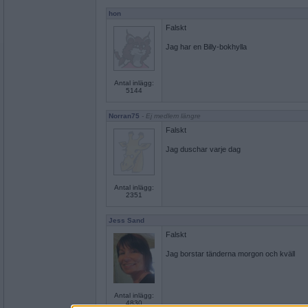
hon
Falskt
Jag har en Billy-bokhylla
Antal inlägg:
5144
Norran75
- Ej medlem längre
Falskt
Jag duschar varje dag
Antal inlägg:
2351
Jess Sand
Falskt
Jag borstar tänderna morgon och kväll
Antal inlägg:
4830