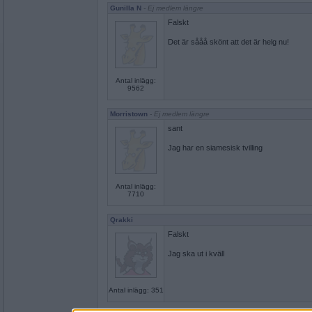
Gunilla N
- Ej medlem längre
Falskt
Det är sååå skönt att det är helg nu!
Antal inlägg:
9562
Morristown
- Ej medlem längre
sant
Jag har en siamesisk tvilling
Antal inlägg:
7710
Qrakki
Falskt
Jag ska ut i kväll
Antal inlägg: 351