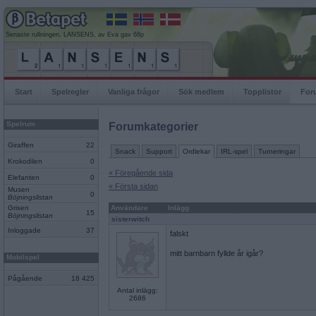
Senaste rullningen, LANSENS, av Eva gav 68p
Start
Spelregler
Vanliga frågor
Sök medlem
Topplistor
For
Spelrum
Forumkategorier
Giraffen
22
Snack
Support
Ordlekar
IRL-spel
Turneringar
Krokodilen
0
« Föregående sida
Elefanten
0
« Första sidan
Musen
0
Böjningslistan
Grisen
Användare
Inlägg
15
Böjningslistan
sisterwitch
Inloggade
37
falskt
mitt barnbarn fyllde år igår?
Mobilspel
Pågående
18 425
Antal inlägg:
2686