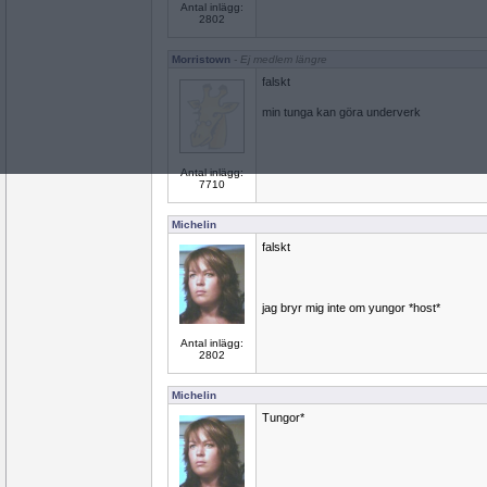
Antal inlägg:
2802
Morristown
- Ej medlem längre
falskt
min tunga kan göra underverk
Antal inlägg:
7710
Michelin
falskt
jag bryr mig inte om yungor *host*
Antal inlägg:
2802
Michelin
Tungor*