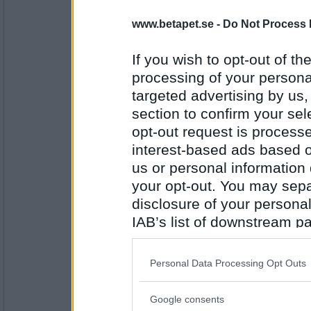
Michelin
falskt
www.betapet.se -
Do Not Process 
jag har inget liv... =)
If you wish to opt-out of the
processing of your personal
Antal inlägg:
2802
targeted advertising by us
section to confirm your sel
Morristown
- Ej medlem längre
sant
opt-out request is proces
interest-based ads based o
Jag kan skriva 2000 bokstäver på en sek
us or personal information d
your opt-out. You may separ
Antal inlägg:
7710
disclosure of your personal
IAB’s list of downstream pa
Michelin
falskt
also be disclosed by us to 
Downstream Participants
th
Personal Data Processing Opt Outs
jag kan pilla mig i örat med tån
third parties.
Antal inlägg:
Google consents
2802
Please note that this web