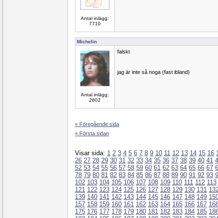
Antal inlägg:
7710
Michelin
falskt
jag är inte så noga (fast ibland)
Antal inlägg:
2802
« Föregående sida
« Första sidan
Visar sida:
1
2
3
4
5
6
7
8
9
10
11
12
13
14
15
16
26
27
28
29
30
31
32
33
34
35
36
37
38
39
40
41
52
53
54
55
56
57
58
59
60
61
62
63
64
65
66
67
78
79
80
81
82
83
84
85
86
87
88
89
90
91
92
93
102
103
104
105
106
107
108
109
110
111
112
113
121
122
123
124
125
126
127
128
129
130
131
13
139
140
141
142
143
144
145
146
147
148
149
15
157
158
159
160
161
162
163
164
165
166
167
16
175
176
177
178
179
180
181
182
183
184
185
18