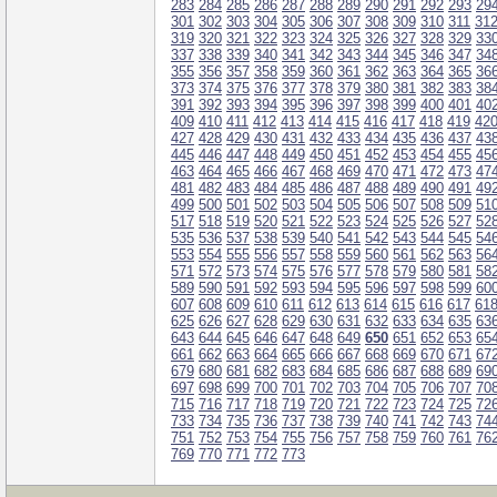
283
284
285
286
287
288
289
290
291
292
293
29
301
302
303
304
305
306
307
308
309
310
311
31
319
320
321
322
323
324
325
326
327
328
329
33
337
338
339
340
341
342
343
344
345
346
347
34
355
356
357
358
359
360
361
362
363
364
365
36
373
374
375
376
377
378
379
380
381
382
383
38
391
392
393
394
395
396
397
398
399
400
401
40
409
410
411
412
413
414
415
416
417
418
419
42
427
428
429
430
431
432
433
434
435
436
437
43
445
446
447
448
449
450
451
452
453
454
455
45
463
464
465
466
467
468
469
470
471
472
473
47
481
482
483
484
485
486
487
488
489
490
491
49
499
500
501
502
503
504
505
506
507
508
509
51
517
518
519
520
521
522
523
524
525
526
527
52
535
536
537
538
539
540
541
542
543
544
545
54
553
554
555
556
557
558
559
560
561
562
563
56
571
572
573
574
575
576
577
578
579
580
581
58
589
590
591
592
593
594
595
596
597
598
599
60
607
608
609
610
611
612
613
614
615
616
617
61
625
626
627
628
629
630
631
632
633
634
635
63
643
644
645
646
647
648
649
650
651
652
653
65
661
662
663
664
665
666
667
668
669
670
671
67
679
680
681
682
683
684
685
686
687
688
689
69
697
698
699
700
701
702
703
704
705
706
707
70
715
716
717
718
719
720
721
722
723
724
725
72
733
734
735
736
737
738
739
740
741
742
743
74
751
752
753
754
755
756
757
758
759
760
761
76
769
770
771
772
773