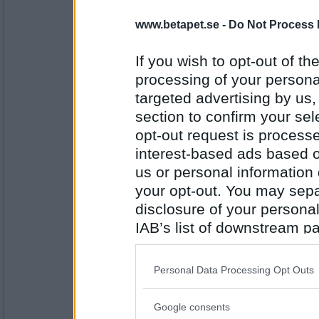
SmålandsMira
Falskt
www.betapet.se -
Do Not Process 
Jag mår bäst när jag får i mig minimalt me
If you wish to opt-out of the
processing of your personal
Antal inlägg:
22535
targeted advertising by us
section to confirm your sel
Castafiore2
Sant
opt-out request is proces
interest-based ads based o
Jag har haft kalas idag
us or personal information d
your opt-out. You may separ
Antal inlägg:
1657
disclosure of your personal
SmålandsMira
IAB’s list of downstream pa
Falskt
also be disclosed by us to 
Jag har två barn
Downstream Participants
th
Personal Data Processing Opt Outs
third parties.
Antal inlägg:
Google consents
22535
Please note that this web