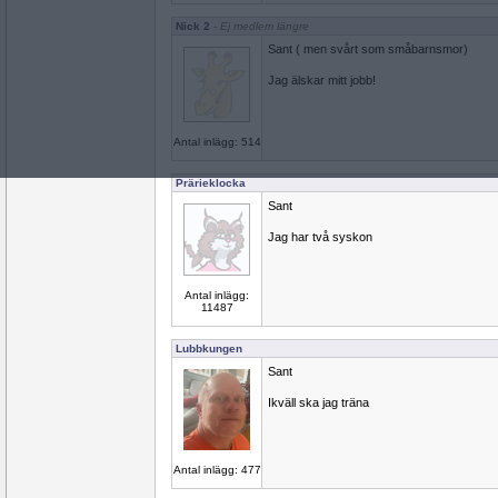
Nick 2
- Ej medlem längre
Sant ( men svårt som småbarnsmor)
Jag älskar mitt jobb!
Antal inlägg: 514
Prärieklocka
Sant
Jag har två syskon
Antal inlägg:
11487
Lubbkungen
Sant
Ikväll ska jag träna
Antal inlägg: 477