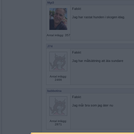
Mgt3
Falskt
Jag har rastat hunden i skogen idag.
Antal inlägg: 357
J74
Falskt
Jag har målsättning att äta sundare
Antal inlägg:
2466
babbotina
Falskt
Jag mår bra som jag äter nu
Antal inlägg:
2871