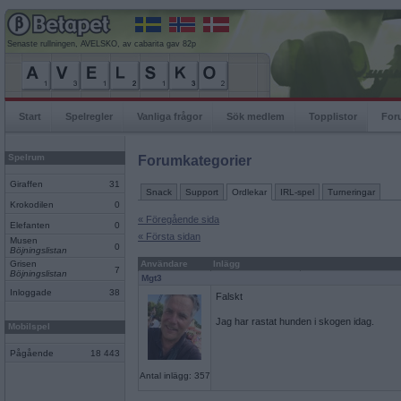
Senaste rullningen, AVELSKO, av cabarita gav 82p
Start
Spelregler
Vanliga frågor
Sök medlem
Topplistor
For
Spelrum
Forumkategorier
Giraffen
31
Snack
Support
Ordlekar
IRL-spel
Turneringar
Krokodilen
0
« Föregående sida
Elefanten
0
« Första sidan
Musen
0
Böjningslistan
Grisen
Användare
Inlägg
7
Böjningslistan
Mgt3
Inloggade
38
Falskt
Jag har rastat hunden i skogen idag.
Mobilspel
Pågående
18 443
Antal inlägg: 357