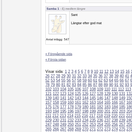
Samba 1
- Ej medlem längre
Sant
Längtar efter god mat
Antal inlägg: 547
« Föregående sida
« Första sidan
Visar sida:
1
2
3
4
5
6
7
8
9
10
11
12
13
14
15
16
26
27
28
29
30
31
32
33
34
35
36
37
38
39
40
41
52
53
54
55
56
57
58
59
60
61
62
63
64
65
66
67
78
79
80
81
82
83
84
85
86
87
88
89
90
91
92
93
102
103
104
105
106
107
108
109
110
111
112
113
121
122
123
124
125
126
127
128
129
130
131
13
139
140
141
142
143
144
145
146
147
148
149
15
157
158
159
160
161
162
163
164
165
166
167
16
175
176
177
178
179
180
181
182
183
184
185
18
193
194
195
196
197
198
199
200
201
202
203
20
211
212
213
214
215
216
217
218
219
220
221
22
229
230
231
232
233
234
235
236
237
238
239
24
247
248
249
250
251
252
253
254
255
256
257
25
265
266
267
268
269
270
271
272
273
274
275
27