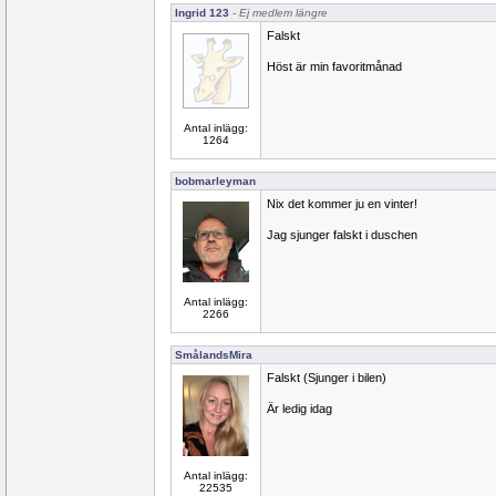
Ingrid 123
- Ej medlem längre
Falskt
Höst är min favoritmånad
Antal inlägg:
1264
bobmarleyman
Nix det kommer ju en vinter!
Jag sjunger falskt i duschen
Antal inlägg:
2266
SmålandsMira
Falskt (Sjunger i bilen)
Är ledig idag
Antal inlägg:
22535