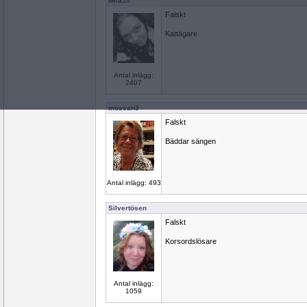
Miia10
Falskt
Kattägare
Antal inlägg:
2407
mossan3
Falskt
Bäddar sängen
Antal inlägg: 493
Silvertösen
Falskt
Korsordslösare
Antal inlägg:
1059