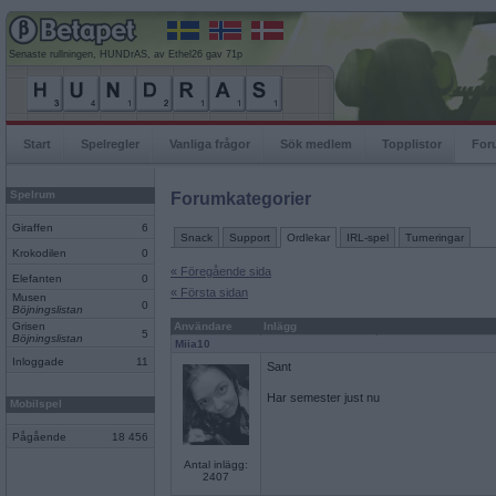
Senaste rullningen, HUNDrAS, av Ethel26 gav 71p
Start
Spelregler
Vanliga frågor
Sök medlem
Topplistor
For
Spelrum
Forumkategorier
Giraffen
6
Snack
Support
Ordlekar
IRL-spel
Turneringar
Krokodilen
0
« Föregående sida
Elefanten
0
« Första sidan
Musen
0
Böjningslistan
Grisen
Användare
Inlägg
5
Böjningslistan
Miia10
Inloggade
11
Sant
Har semester just nu
Mobilspel
Pågående
18 456
Antal inlägg:
2407