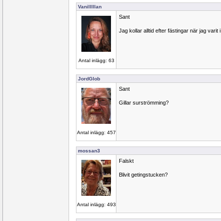
Vanilllllan
Sant
Jag kollar alltid efter fästingar när jag varit
Antal inlägg: 63
JordGlob
Sant
Gillar surströmming?
Antal inlägg: 457
mossan3
Falskt
Blivit getingstucken?
Antal inlägg: 493