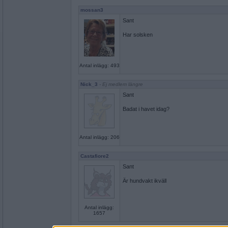
mossan3
Sant
Har solsken
Antal inlägg: 493
Nick_3
- Ej medlem längre
Sant
Badat i havet idag?
Antal inlägg: 206
Castafiore2
Sant
Är hundvakt ikväll
Antal inlägg:
1657