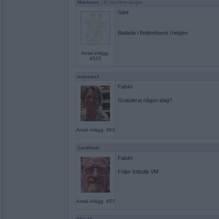
Monicare
- Ej medlem längre
Sant
Badade i Bottenhavet i helgen
Antal inlägg:
4523
mossan3
Falskt
Gratulerat någon idag?
Antal inlägg: 493
JordGlob
Falskt
Följer fotbolls VM
Antal inlägg: 457