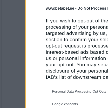
mossan3
Falskt
www.betapet.se -
Do Not Process 
Ska plocka svamp?
If you wish to opt-out of the
processing of your personal
Antal inlägg: 493
targeted advertising by us
Castafiore2
section to confirm your sel
Sant
opt-out request is proces
Städning på g
interest-based ads based o
us or personal information d
Antal inlägg:
your opt-out. You may separ
1657
disclosure of your personal
Lackia
IAB’s list of downstream pa
Falskt
also be disclosed by us to 
Har installerat TVHUB i morse
Downstream Participants
th
Personal Data Processing Opt Outs
third parties.
Antal inlägg:
1779
Google consents
Please note that this web