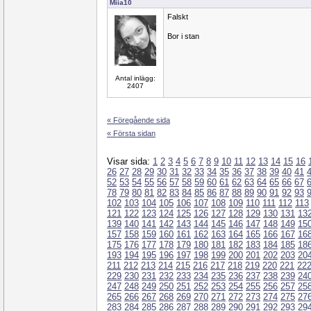
Miia10
Falskt
Bor i stan
Antal inlägg:
2407
« Föregående sida
« Första sidan
Visar sida:
1
2
3
4
5
6
7
8
9
10
11
12
13
14
15
16
26
27
28
29
30
31
32
33
34
35
36
37
38
39
40
41
52
53
54
55
56
57
58
59
60
61
62
63
64
65
66
67
78
79
80
81
82
83
84
85
86
87
88
89
90
91
92
93
102
103
104
105
106
107
108
109
110
111
112
113
121
122
123
124
125
126
127
128
129
130
131
13
139
140
141
142
143
144
145
146
147
148
149
15
157
158
159
160
161
162
163
164
165
166
167
16
175
176
177
178
179
180
181
182
183
184
185
18
193
194
195
196
197
198
199
200
201
202
203
20
211
212
213
214
215
216
217
218
219
220
221
22
229
230
231
232
233
234
235
236
237
238
239
24
247
248
249
250
251
252
253
254
255
256
257
25
265
266
267
268
269
270
271
272
273
274
275
27
283
284
285
286
287
288
289
290
291
292
293
29