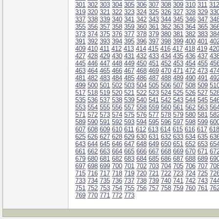
301
302
303
304
305
306
307
308
309
310
311
31
319
320
321
322
323
324
325
326
327
328
329
33
337
338
339
340
341
342
343
344
345
346
347
34
355
356
357
358
359
360
361
362
363
364
365
36
373
374
375
376
377
378
379
380
381
382
383
38
391
392
393
394
395
396
397
398
399
400
401
40
409
410
411
412
413
414
415
416
417
418
419
42
427
428
429
430
431
432
433
434
435
436
437
43
445
446
447
448
449
450
451
452
453
454
455
45
463
464
465
466
467
468
469
470
471
472
473
47
481
482
483
484
485
486
487
488
489
490
491
49
499
500
501
502
503
504
505
506
507
508
509
51
517
518
519
520
521
522
523
524
525
526
527
52
535
536
537
538
539
540
541
542
543
544
545
54
553
554
555
556
557
558
559
560
561
562
563
56
571
572
573
574
575
576
577
578
579
580
581
58
589
590
591
592
593
594
595
596
597
598
599
60
607
608
609
610
611
612
613
614
615
616
617
61
625
626
627
628
629
630
631
632
633
634
635
63
643
644
645
646
647
648
649
650
651
652
653
65
661
662
663
664
665
666
667
668
669
670
671
67
679
680
681
682
683
684
685
686
687
688
689
69
697
698
699
700
701
702
703
704
705
706
707
70
715
716
717
718
719
720
721
722
723
724
725
72
733
734
735
736
737
738
739
740
741
742
743
74
751
752
753
754
755
756
757
758
759
760
761
76
769
770
771
772
773