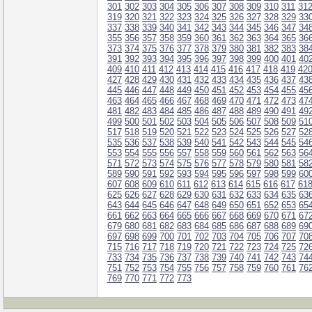
301
302
303
304
305
306
307
308
309
310
311
31
319
320
321
322
323
324
325
326
327
328
329
33
337
338
339
340
341
342
343
344
345
346
347
34
355
356
357
358
359
360
361
362
363
364
365
36
373
374
375
376
377
378
379
380
381
382
383
38
391
392
393
394
395
396
397
398
399
400
401
40
409
410
411
412
413
414
415
416
417
418
419
42
427
428
429
430
431
432
433
434
435
436
437
43
445
446
447
448
449
450
451
452
453
454
455
45
463
464
465
466
467
468
469
470
471
472
473
47
481
482
483
484
485
486
487
488
489
490
491
49
499
500
501
502
503
504
505
506
507
508
509
51
517
518
519
520
521
522
523
524
525
526
527
52
535
536
537
538
539
540
541
542
543
544
545
54
553
554
555
556
557
558
559
560
561
562
563
56
571
572
573
574
575
576
577
578
579
580
581
58
589
590
591
592
593
594
595
596
597
598
599
60
607
608
609
610
611
612
613
614
615
616
617
61
625
626
627
628
629
630
631
632
633
634
635
63
643
644
645
646
647
648
649
650
651
652
653
65
661
662
663
664
665
666
667
668
669
670
671
67
679
680
681
682
683
684
685
686
687
688
689
69
697
698
699
700
701
702
703
704
705
706
707
70
715
716
717
718
719
720
721
722
723
724
725
72
733
734
735
736
737
738
739
740
741
742
743
74
751
752
753
754
755
756
757
758
759
760
761
76
769
770
771
772
773