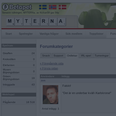
Senaste rullningen, MYTERNa, av Kickan59 gav 84p
Start
Spelregler
Vanliga frågor
Sök medlem
Topplistor
For
Spelrum
Forumkategorier
Giraffen
24
Snack
Support
Ordlekar
IRL-spel
Turneringar
Krokodilen
0
« Föregående sida
Elefanten
0
« Första sidan
Musen
0
Böjningslistan
Grisen
Användare
Inlägg
19
Böjningslistan
zvn
Inloggade
43
Falskt!
"Det är en underbar kväll i Karlskrona!"
Mobilspel
Pågående
18 518
Antal inlägg: 1