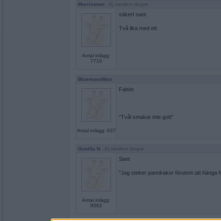
Morristown
- Ej medlem längre
säkert sant
Två lika med ett
Antal inlägg:
7710
BluemoonMan
Falskt
"Tvål smakar inte gott"
Antal inlägg: 637
Gunilla N
- Ej medlem längre
Sant
"Jag steker pannkakor förutom att hänga h
Antal inlägg:
9562