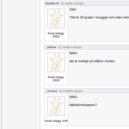
Gunilla N
- Ej medlem längre
Sant
"Det är 25 grader i skuggan och solen ski
Antal inlägg:
9562
_willow
- Ej medlem längre
falskt
det är molnigt och blåser nordan.
Antal inlägg:
3429
_veruca
- Ej medlem längre
falskt
fallskärmshoppare?
Antal inlägg: 446