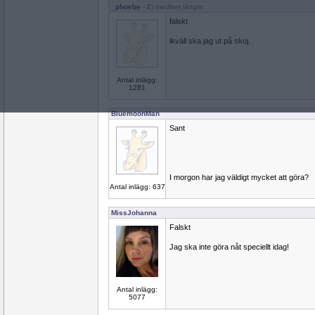
_phoebe
- Ej medlem längre
falskt
ikväll ska jag ut på skoj.
Antal inlägg:
1281
BluemoonMan
Sant
I morgon har jag väldigt mycket att göra?
Antal inlägg: 637
MissJohanna
Falskt
Jag ska inte göra nåt speciellt idag!
Antal inlägg:
5077