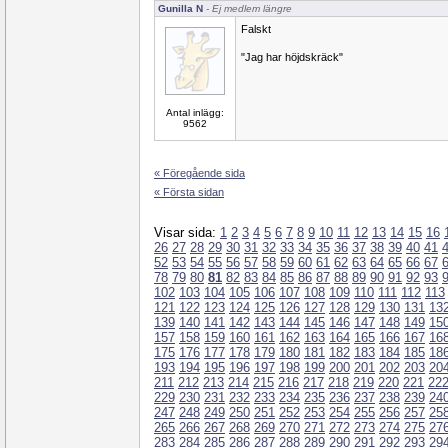
Gunilla N
- Ej medlem längre
Falskt
"Jag har höjdskräck"
Antal inlägg:
9562
« Föregående sida
« Första sidan
Visar sida:
1
2
3
4
5
6
7
8
9
10
11
12
13
14
15
16
26
27
28
29
30
31
32
33
34
35
36
37
38
39
40
41
52
53
54
55
56
57
58
59
60
61
62
63
64
65
66
67
78
79
80
81
82
83
84
85
86
87
88
89
90
91
92
93
102
103
104
105
106
107
108
109
110
111
112
113
121
122
123
124
125
126
127
128
129
130
131
13
139
140
141
142
143
144
145
146
147
148
149
15
157
158
159
160
161
162
163
164
165
166
167
16
175
176
177
178
179
180
181
182
183
184
185
18
193
194
195
196
197
198
199
200
201
202
203
20
211
212
213
214
215
216
217
218
219
220
221
22
229
230
231
232
233
234
235
236
237
238
239
24
247
248
249
250
251
252
253
254
255
256
257
25
265
266
267
268
269
270
271
272
273
274
275
27
283
284
285
286
287
288
289
290
291
292
293
29