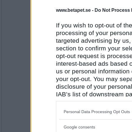
saittam75
- Ej medlem längre
Falskt
www.betapet.se -
Do Not Process 
Jag steker korv och har pommes i ugnen f
If you wish to opt-out of the
processing of your personal
Antal inlägg:
16806
targeted advertising by us
section to confirm your sel
Gunilla N
- Ej medlem längre
Falskt ;-)
opt-out request is proces
"Jag ska spela betaturnering i kväll"
interest-based ads based o
us or personal information d
your opt-out. You may separ
Antal inlägg:
9562
disclosure of your personal
saittam75
- Ej medlem längre
IAB’s list of downstream pa
Kanske sant
also be disclosed by us to 
Jag har 2198 i rating nu!
Downstream Participants
th
Personal Data Processing Opt Outs
third parties.
Antal inlägg:
16806
Google consents
Please note that this web