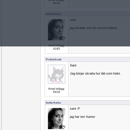
6418
butterkaka
sant
jag skrattar tom för mycket ibland.
Antal inlägg:
4185
Fruktskrutt
Sant
Jag börjar skratta hur lätt som helst.
Antal inlägg:
6418
butterkaka
sant :P
jag har torr humor