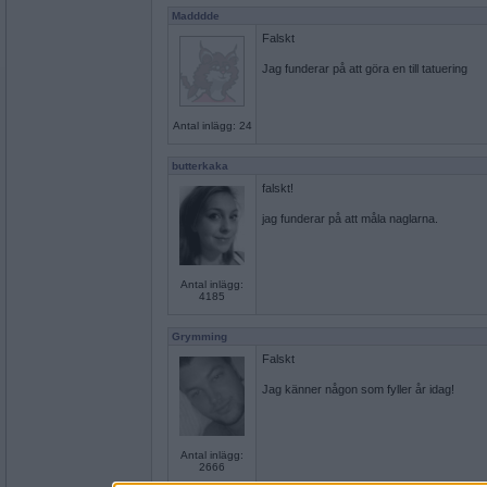
Madddde
Falskt
Jag funderar på att göra en till tatuering
Antal inlägg: 24
butterkaka
falskt!
jag funderar på att måla naglarna.
Antal inlägg:
4185
Grymming
Falskt
Jag känner någon som fyller år idag!
Antal inlägg:
2666