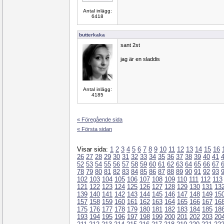
Antal inlägg:
6418
butterkaka
sant 2st
jag är en sladdis
Antal inlägg:
4185
« Föregående sida
« Första sidan
Visar sida:
1
2
3
4
5
6
7
8
9
10
11
12
13
14
15
16
26
27
28
29
30
31
32
33
34
35
36
37
38
39
40
41
52
53
54
55
56
57
58
59
60
61
62
63
64
65
66
67
78
79
80
81
82
83
84
85
86
87
88
89
90
91
92
93
102
103
104
105
106
107
108
109
110
111
112
113
121
122
123
124
125
126
127
128
129
130
131
13
139
140
141
142
143
144
145
146
147
148
149
15
157
158
159
160
161
162
163
164
165
166
167
16
175
176
177
178
179
180
181
182
183
184
185
18
193
194
195
196
197
198
199
200
201
202
203
20