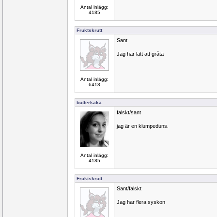
Antal inlägg:
4185
Fruktskrutt
Sant
Jag har lätt att gråta
Antal inlägg:
6418
butterkaka
falskt/sant
jag är en klumpeduns.
Antal inlägg:
4185
Fruktskrutt
Sant/falskt
Jag har flera syskon