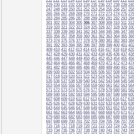
211
212
213
214
215
216
217
218
219
220
221
22
229
230
231
232
233
234
235
236
237
238
239
24
247
248
249
250
251
252
253
254
255
256
257
25
265
266
267
268
269
270
271
272
273
274
275
27
283
284
285
286
287
288
289
290
291
292
293
29
301
302
303
304
305
306
307
308
309
310
311
31
319
320
321
322
323
324
325
326
327
328
329
33
337
338
339
340
341
342
343
344
345
346
347
34
355
356
357
358
359
360
361
362
363
364
365
36
373
374
375
376
377
378
379
380
381
382
383
38
391
392
393
394
395
396
397
398
399
400
401
40
409
410
411
412
413
414
415
416
417
418
419
42
427
428
429
430
431
432
433
434
435
436
437
43
445
446
447
448
449
450
451
452
453
454
455
45
463
464
465
466
467
468
469
470
471
472
473
47
481
482
483
484
485
486
487
488
489
490
491
49
499
500
501
502
503
504
505
506
507
508
509
51
517
518
519
520
521
522
523
524
525
526
527
52
535
536
537
538
539
540
541
542
543
544
545
54
553
554
555
556
557
558
559
560
561
562
563
56
571
572
573
574
575
576
577
578
579
580
581
58
589
590
591
592
593
594
595
596
597
598
599
60
607
608
609
610
611
612
613
614
615
616
617
61
625
626
627
628
629
630
631
632
633
634
635
63
643
644
645
646
647
648
649
650
651
652
653
65
661
662
663
664
665
666
667
668
669
670
671
67
679
680
681
682
683
684
685
686
687
688
689
69
697
698
699
700
701
702
703
704
705
706
707
70
715
716
717
718
719
720
721
722
723
724
725
72
733
734
735
736
737
738
739
740
741
742
743
74