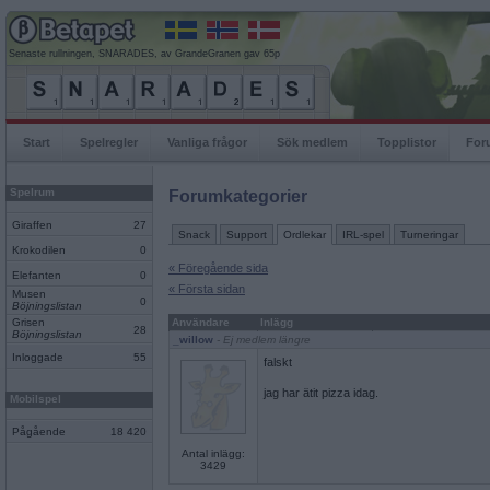
Senaste rullningen, SNARADES, av GrandeGranen gav 65p
Start
Spelregler
Vanliga frågor
Sök medlem
Topplistor
For
Spelrum
Forumkategorier
Giraffen
27
Snack
Support
Ordlekar
IRL-spel
Turneringar
Krokodilen
0
« Föregående sida
Elefanten
0
« Första sidan
Musen
0
Böjningslistan
Grisen
Användare
Inlägg
28
Böjningslistan
_willow
- Ej medlem längre
Inloggade
55
falskt
jag har ätit pizza idag.
Mobilspel
Pågående
18 420
Antal inlägg:
3429