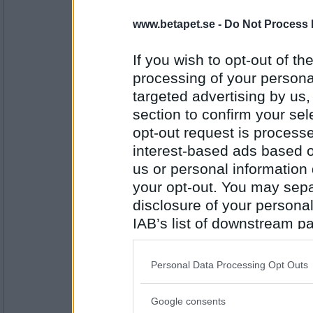
Fruktskrutt
www.betapet.se -
Do Not Process 
Falskt
Jag vill snart ha glass!
If you wish to opt-out of the
processing of your personal
Antal inlägg:
6418
targeted advertising by us
section to confirm your sel
butterkaka
opt-out request is proces
sant!
interest-based ads based o
jag bakade kakor nyss.
us or personal information d
your opt-out. You may separ
Antal inlägg:
disclosure of your personal
4185
IAB’s list of downstream pa
Fruktskrutt
also be disclosed by us to 
Falskt
Downstream Participants
th
solen skiner just nu
Personal Data Processing Opt Outs
third parties.
Antal inlägg:
Google consents
6418
Please note that this web