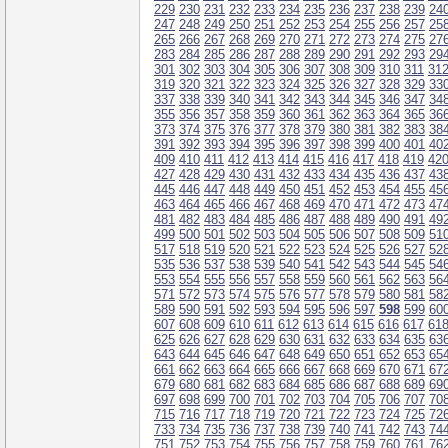
229
230
231
232
233
234
235
236
237
238
239
24
247
248
249
250
251
252
253
254
255
256
257
25
265
266
267
268
269
270
271
272
273
274
275
27
283
284
285
286
287
288
289
290
291
292
293
29
301
302
303
304
305
306
307
308
309
310
311
31
319
320
321
322
323
324
325
326
327
328
329
33
337
338
339
340
341
342
343
344
345
346
347
34
355
356
357
358
359
360
361
362
363
364
365
36
373
374
375
376
377
378
379
380
381
382
383
38
391
392
393
394
395
396
397
398
399
400
401
40
409
410
411
412
413
414
415
416
417
418
419
42
427
428
429
430
431
432
433
434
435
436
437
43
445
446
447
448
449
450
451
452
453
454
455
45
463
464
465
466
467
468
469
470
471
472
473
47
481
482
483
484
485
486
487
488
489
490
491
49
499
500
501
502
503
504
505
506
507
508
509
51
517
518
519
520
521
522
523
524
525
526
527
52
535
536
537
538
539
540
541
542
543
544
545
54
553
554
555
556
557
558
559
560
561
562
563
56
571
572
573
574
575
576
577
578
579
580
581
58
589
590
591
592
593
594
595
596
597
598
599
60
607
608
609
610
611
612
613
614
615
616
617
61
625
626
627
628
629
630
631
632
633
634
635
63
643
644
645
646
647
648
649
650
651
652
653
65
661
662
663
664
665
666
667
668
669
670
671
67
679
680
681
682
683
684
685
686
687
688
689
69
697
698
699
700
701
702
703
704
705
706
707
70
715
716
717
718
719
720
721
722
723
724
725
72
733
734
735
736
737
738
739
740
741
742
743
74
751
752
753
754
755
756
757
758
759
760
761
76