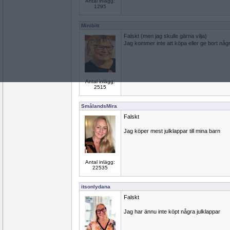
Antal inlägg:
1295
Minibitt
Falskt (men jag skulle gärna vilja)
Jag kommer inte att köpa eller ge bort några
Antal inlägg:
2515
SmålandsMira
Falskt
Jag köper mest julklappar till mina barn
Antal inlägg:
22535
itsonlydana
Falskt
Jag har ännu inte köpt några julklappar