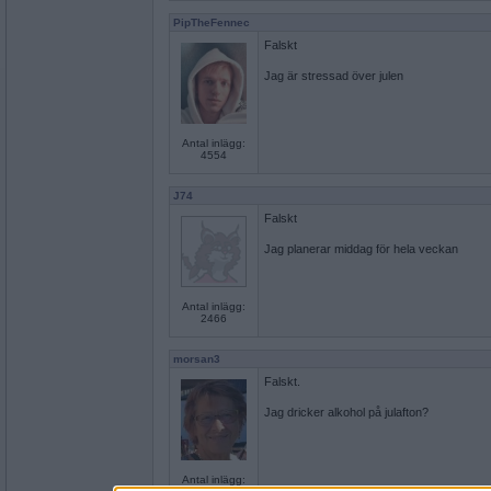
PipTheFennec
Falskt
Jag är stressad över julen
Antal inlägg:
4554
J74
Falskt
Jag planerar middag för hela veckan
Antal inlägg:
2466
morsan3
Falskt.
Jag dricker alkohol på julafton?
Antal inlägg: