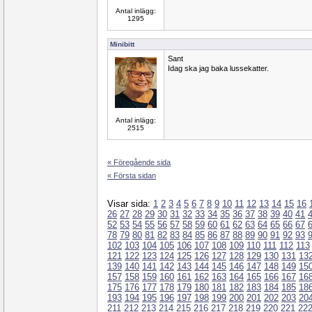
Antal inlägg:
1295
Minibitt
Sant
Idag ska jag baka lussekatter.
Antal inlägg:
2515
« Föregående sida
« Första sidan
Visar sida:
1
2
3
4
5
6
7
8
9
10
11
12
13
14
15
16
26
27
28
29
30
31
32
33
34
35
36
37
38
39
40
41
52
53
54
55
56
57
58
59
60
61
62
63
64
65
66
67
78
79
80
81
82
83
84
85
86
87
88
89
90
91
92
93
102
103
104
105
106
107
108
109
110
111
112
113
121
122
123
124
125
126
127
128
129
130
131
13
139
140
141
142
143
144
145
146
147
148
149
15
157
158
159
160
161
162
163
164
165
166
167
16
175
176
177
178
179
180
181
182
183
184
185
18
193
194
195
196
197
198
199
200
201
202
203
20
211
212
213
214
215
216
217
218
219
220
221
22