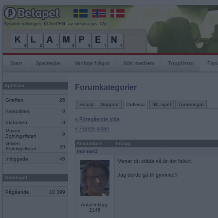
Senaste rullningen, KLAmPEN, av mizuna gav 72p
Start
Spelregler
Vanliga frågor
Sök medlem
Topplistor
For
Spelrum
Forumkategorier
Giraffen
26
Snack
Support
Ordlekar
IRL-spel
Turneringar
Krokodilen
0
« Föregående sida
Elefanten
0
« Första sidan
Musen
0
Böjningslistan
Grisen
Användare
Inlägg
20
Böjningslistan
morsan3
Inloggade
46
Menar du städa så är det falskt.
Jag borde gå till gymmet?
Mobilspel
Pågående
18 399
Antal inlägg:
2146