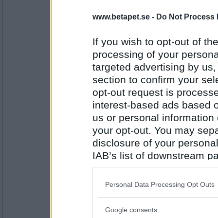
2146
www.betapet.se -
Do Not Process 
saerdna82
Falskt
If you wish to opt-out of the
Jag mår dåligt av alkohol
processing of your personal
targeted advertising by us
Antal inlägg:
section to confirm your sel
1560
opt-out request is proces
itsonlydana
interest-based ads based o
Falskt
us or personal information d
Jag tycker att portvin är gott
your opt-out. You may separ
disclosure of your personal
Antal inlägg:
IAB’s list of downstream pa
1295
also be disclosed by us to 
Naomi77
- Ej medlem längre
Downstream Participants
th
Falskt
Personal Data Processing Opt Outs
third parties.
Jag gillar mörk ekologisk choklad
Google consents
Please note that this web