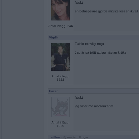
falskt
en betaspelare gjorde mig lite lessen ikväll.
Antal inlägg: 246
Vigdir
Falskt (trevligt nog)
Jag är så trött att jag nästan kräks
Antal inlägg:
3722
Huzan
falskt
jag sitter me morronkaffet
Antal inlägg:
1920
_willow
- Ej medlem längre