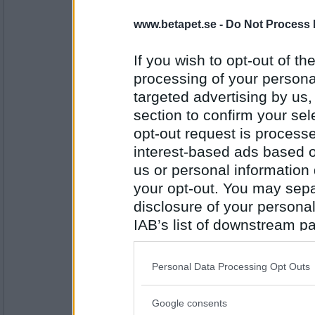
falskt
www.betapet.se -
Do Not Process 
jag förlorade nyss en Betapetmatch!
If you wish to opt-out of the
Antal inlägg:
processing of your personal
15408
targeted advertising by us
salsera
section to confirm your sel
falskt
opt-out request is proces
jag vinner nog igen
interest-based ads based o
us or personal information d
Antal inlägg:
2737
your opt-out. You may separ
disclosure of your personal
Magusta
IAB’s list of downstream pa
sant
also be disclosed by us to 
vi bakar kladdkaka nu
Downstream Participants
th
Personal Data Processing Opt Outs
third parties.
Antal inlägg: 246
Google consents
Please note that this web
LittleSister