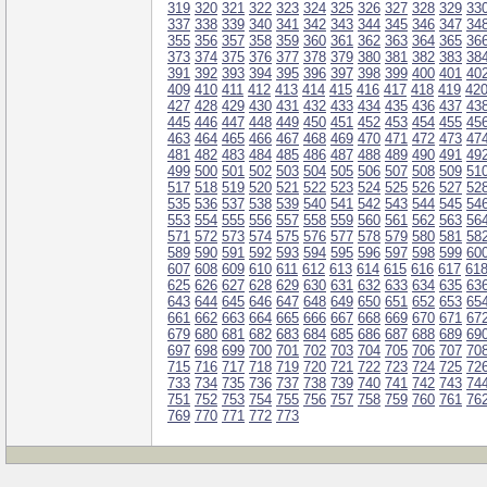
319
320
321
322
323
324
325
326
327
328
329
33
337
338
339
340
341
342
343
344
345
346
347
34
355
356
357
358
359
360
361
362
363
364
365
36
373
374
375
376
377
378
379
380
381
382
383
38
391
392
393
394
395
396
397
398
399
400
401
40
409
410
411
412
413
414
415
416
417
418
419
42
427
428
429
430
431
432
433
434
435
436
437
43
445
446
447
448
449
450
451
452
453
454
455
45
463
464
465
466
467
468
469
470
471
472
473
47
481
482
483
484
485
486
487
488
489
490
491
49
499
500
501
502
503
504
505
506
507
508
509
51
517
518
519
520
521
522
523
524
525
526
527
52
535
536
537
538
539
540
541
542
543
544
545
54
553
554
555
556
557
558
559
560
561
562
563
56
571
572
573
574
575
576
577
578
579
580
581
58
589
590
591
592
593
594
595
596
597
598
599
60
607
608
609
610
611
612
613
614
615
616
617
61
625
626
627
628
629
630
631
632
633
634
635
63
643
644
645
646
647
648
649
650
651
652
653
65
661
662
663
664
665
666
667
668
669
670
671
67
679
680
681
682
683
684
685
686
687
688
689
69
697
698
699
700
701
702
703
704
705
706
707
70
715
716
717
718
719
720
721
722
723
724
725
72
733
734
735
736
737
738
739
740
741
742
743
74
751
752
753
754
755
756
757
758
759
760
761
76
769
770
771
772
773