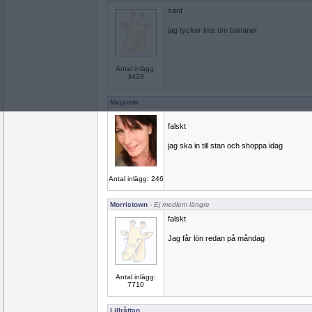
sant
jag tycker inte om bananer.
Antal inlägg:
3429
Magusta
falskt
jag ska in till stan och shoppa idag
Antal inlägg: 246
Morristown
- Ej medlem längre
falskt
Jag får lön redan på måndag
Antal inlägg:
7710
Lillråttan