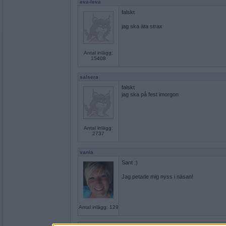
eva-leva
falskt
jag ska äta strax
Antal inlägg:
15408
salsera
falskt
jag ska på fest imorgon
Antal inlägg:
2737
vania
Sant :)
Jag petade mig nyss i näsan!
Antal inlägg: 129
eva-leva