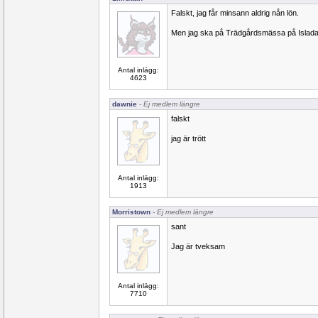
Falskt, jag får minsann aldrig nån lön.
Men jag ska på Trädgårdsmässa på Islad
Antal inlägg:
4623
dawnie
- Ej medlem längre
falskt
jag är trött
Antal inlägg:
1913
Morristown
- Ej medlem längre
sant
Jag är tveksam
Antal inlägg:
7710