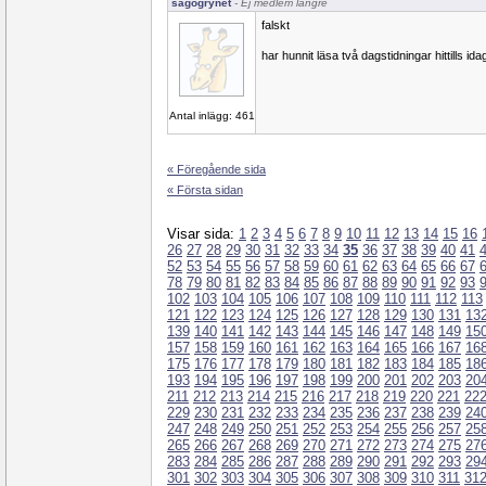
sagogrynet
- Ej medlem längre
falskt
har hunnit läsa två dagstidningar hittills ida
Antal inlägg: 461
« Föregående sida
« Första sidan
Visar sida:
1
2
3
4
5
6
7
8
9
10
11
12
13
14
15
16
26
27
28
29
30
31
32
33
34
35
36
37
38
39
40
41
52
53
54
55
56
57
58
59
60
61
62
63
64
65
66
67
78
79
80
81
82
83
84
85
86
87
88
89
90
91
92
93
102
103
104
105
106
107
108
109
110
111
112
113
121
122
123
124
125
126
127
128
129
130
131
13
139
140
141
142
143
144
145
146
147
148
149
15
157
158
159
160
161
162
163
164
165
166
167
16
175
176
177
178
179
180
181
182
183
184
185
18
193
194
195
196
197
198
199
200
201
202
203
20
211
212
213
214
215
216
217
218
219
220
221
22
229
230
231
232
233
234
235
236
237
238
239
24
247
248
249
250
251
252
253
254
255
256
257
25
265
266
267
268
269
270
271
272
273
274
275
27
283
284
285
286
287
288
289
290
291
292
293
29
301
302
303
304
305
306
307
308
309
310
311
31