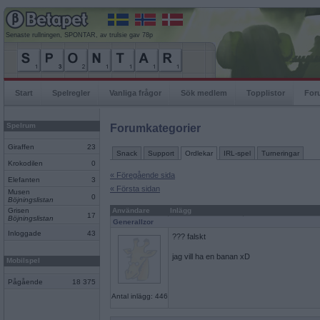
Senaste rullningen, SPONTAR, av trulsie gav 78p
Start
Spelregler
Vanliga frågor
Sök medlem
Topplistor
For
Spelrum
Forumkategorier
Giraffen
23
Snack
Support
Ordlekar
IRL-spel
Turneringar
Krokodilen
0
« Föregående sida
Elefanten
3
« Första sidan
Musen
0
Böjningslistan
Grisen
Användare
Inlägg
17
Böjningslistan
GeneralIzor
Inloggade
43
??? falskt
jag vill ha en banan xD
Mobilspel
Pågående
18 375
Antal inlägg: 446