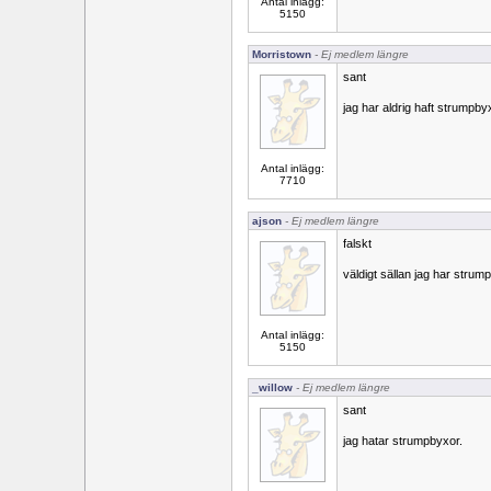
Antal inlägg:
5150
Morristown
- Ej medlem längre
sant
jag har aldrig haft strumpby
Antal inlägg:
7710
ajson
- Ej medlem längre
falskt
väldigt sällan jag har stru
Antal inlägg:
5150
_willow
- Ej medlem längre
sant
jag hatar strumpbyxor.