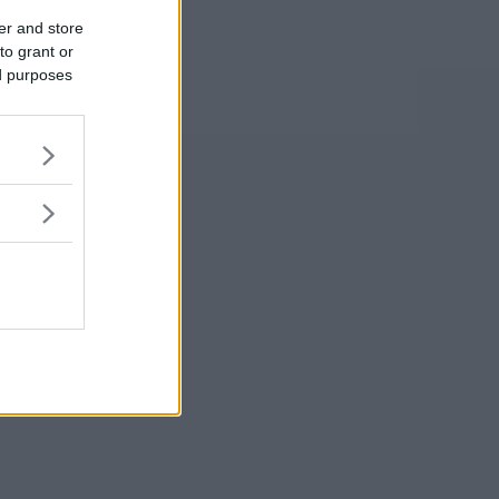
er and store
to grant or
ed purposes