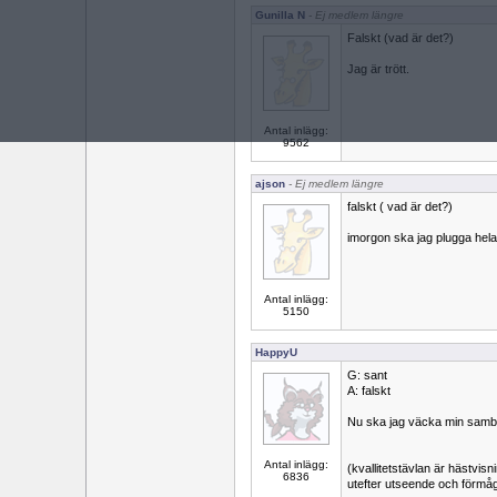
Gunilla N
- Ej medlem längre
Falskt (vad är det?)
Jag är trött.
Antal inlägg:
9562
ajson
- Ej medlem längre
falskt ( vad är det?)
imorgon ska jag plugga hel
Antal inlägg:
5150
HappyU
G: sant
A: falskt
Nu ska jag väcka min sambo
Antal inlägg:
(kvallitetstävlan är hästvi
6836
utefter utseende och förmå