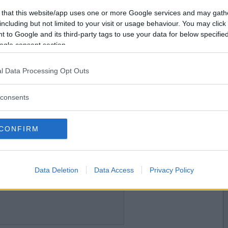
2007-09-07 22:03
Vill du bli
 that this website/app uses one or more Google services and may gath
medlem?
including but not limited to your visit or usage behaviour. You may click 
kogsbär
 to Google and its third-party tags to use your data for below specifi
Skapa nytt konto
ogle consent section.
l Data Processing Opt Outs
2007-09-07 22:04
consents
id med
CONFIRM
2007-09-07 22:05
Data Deletion
Data Access
Privacy Policy
alitetstävlan