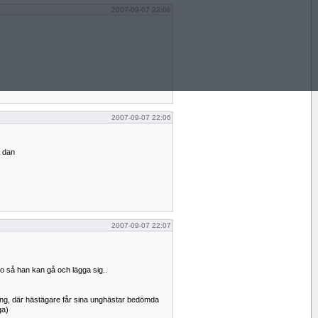
2007-09-07 22:06
2007-09-07 22:06
a dan
2007-09-07 22:07
 så han kan gå och lägga sig..
sning, där hästägare får sina unghästar bedömda
ga)