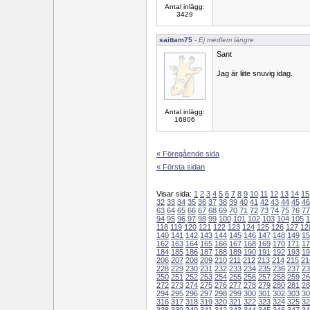
Antal inlägg:
3429
saittam75
- Ej medlem längre
Sant
Jag är liite snuvig idag.
Antal inlägg:
16806
« Föregående sida
« Första sidan
Visar sida:
1
2
3
4
5
6
7
8
9
10
11
12
13
14
15
32
33
34
35
36
37
38
39
40
41
42
43
44
45
46
63
64
65
66
67
68
69
70
71
72
73
74
75
76
77
94
95
96
97
98
99
100
101
102
103
104
105
1
118
119
120
121
122
123
124
125
126
127
12
140
141
142
143
144
145
146
147
148
149
15
162
163
164
165
166
167
168
169
170
171
17
184
185
186
187
188
189
190
191
192
193
19
206
207
208
209
210
211
212
213
214
215
21
228
229
230
231
232
233
234
235
236
237
23
250
251
252
253
254
255
256
257
258
259
26
272
273
274
275
276
277
278
279
280
281
28
294
295
296
297
298
299
300
301
302
303
30
316
317
318
319
320
321
322
323
324
325
32