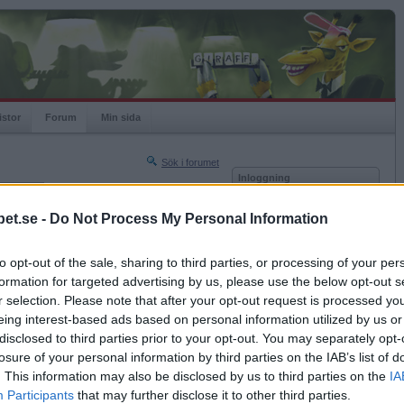
istor
Forum
Min sida
Sök i forumet
Inloggning
rneringar
Användare
et.se -
Do Not Process My Personal Information
Nästa sida »
Lösenord
Sista sidan »
to opt-out of the sale, sharing to third parties, or processing of your per
Kom ihåg mig
2007-09-07 22:03
formation for targeted advertising by us, please use the below opt-out s
Logga in
r selection. Please note that after your opt-out request is processed y
eing interest-based ads based on personal information utilized by us or
Glömt ditt lösenord?
en om "bisysslor"
Få ny aktiveringslänk
disclosed to third parties prior to your opt-out. You may separately opt-
losure of your personal information by third parties on the IAB’s list of
. This information may also be disclosed by us to third parties on the
IA
Betapet är gratis!
Participants
that may further disclose it to other third parties.