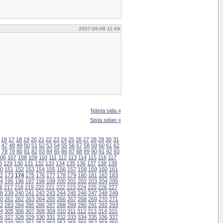
2007-09-08 11:49
Nästa sida »
Sista sidan »
16
17
18
19
20
21
22
23
24
25
26
27
28
29
30
31
47
48
49
50
51
52
53
54
55
56
57
58
59
60
61
62
78
79
80
81
82
83
84
85
86
87
88
89
90
91
92
93
06
107
108
109
110
111
112
113
114
115
116
117
8
129
130
131
132
133
134
135
136
137
138
139
0
151
152
153
154
155
156
157
158
159
160
161
2
173
174
175
176
177
178
179
180
181
182
183
4
195
196
197
198
199
200
201
202
203
204
205
6
217
218
219
220
221
222
223
224
225
226
227
8
239
240
241
242
243
244
245
246
247
248
249
0
261
262
263
264
265
266
267
268
269
270
271
2
283
284
285
286
287
288
289
290
291
292
293
4
305
306
307
308
309
310
311
312
313
314
315
6
327
328
329
330
331
332
333
334
335
336
337