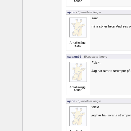
16806
ajson
- Ej medlem längre
sant
mina söner heter Andreas 
Antal inlägg:
5150
saittam75
- Ej medlem längre
Falskt
Jag har svarta strumpor på
Antal inlägg:
16806
ajson
- Ej medlem längre
falskt
jag har haft svarta strumpo