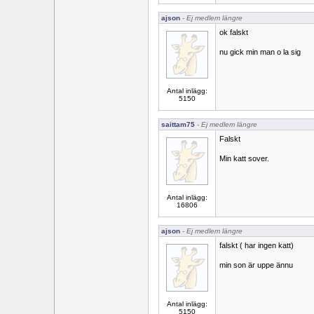
ajson
- Ej medlem längre
ok falskt
nu gick min man o la sig
Antal inlägg:
5150
saittam75
- Ej medlem längre
Falskt
Min katt sover.
Antal inlägg:
16806
ajson
- Ej medlem längre
falskt ( har ingen katt)
min son är uppe ännu
Antal inlägg:
5150