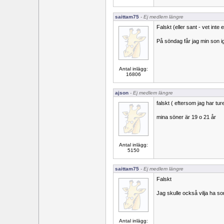
saittam75
- Ej medlem längre
Falskt (eller sant - vet in
På söndag får jag min son i
Antal inlägg:
16806
ajson
- Ej medlem längre
falskt ( eftersom jag har tur
mina söner är 19 o 21 år
Antal inlägg:
5150
saittam75
- Ej medlem längre
Falskt
Jag skulle också vilja ha so
Antal inlägg: