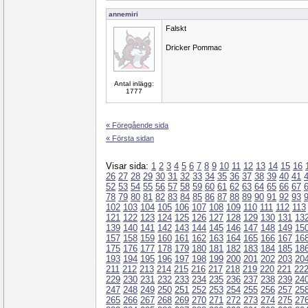
annemiri
Falskt
Dricker Pommac
Antal inlägg:
1777
« Föregående sida
« Första sidan
Visar sida:
1
2
3
4
5
6
7
8
9
10
11
12
13
14
15
16
26
27
28
29
30
31
32
33
34
35
36
37
38
39
40
41
52
53
54
55
56
57
58
59
60
61
62
63
64
65
66
67
78
79
80
81
82
83
84
85
86
87
88
89
90
91
92
93
102
103
104
105
106
107
108
109
110
111
112
113
121
122
123
124
125
126
127
128
129
130
131
13
139
140
141
142
143
144
145
146
147
148
149
15
157
158
159
160
161
162
163
164
165
166
167
16
175
176
177
178
179
180
181
182
183
184
185
18
193
194
195
196
197
198
199
200
201
202
203
20
211
212
213
214
215
216
217
218
219
220
221
22
229
230
231
232
233
234
235
236
237
238
239
24
247
248
249
250
251
252
253
254
255
256
257
25
265
266
267
268
269
270
271
272
273
274
275
27