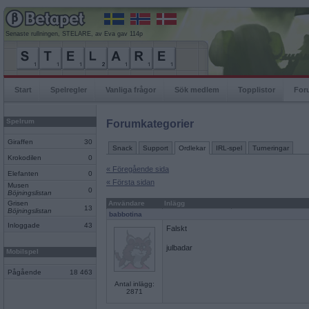
Senaste rullningen, STELARE, av Eva gav 114p
Start
Spelregler
Vanliga frågor
Sök medlem
Topplistor
For
Spelrum
Forumkategorier
Giraffen
30
Snack
Support
Ordlekar
IRL-spel
Turneringar
Krokodilen
0
« Föregående sida
Elefanten
0
« Första sidan
Musen
0
Böjningslistan
Grisen
Användare
Inlägg
13
Böjningslistan
babbotina
Inloggade
43
Falskt
julbadar
Mobilspel
Pågående
18 463
Antal inlägg:
2871