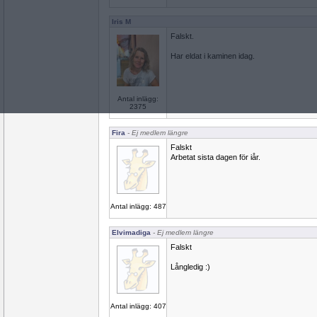
Iris M
Falskt.
Har eldat i kaminen idag.
Antal inlägg:
2375
Fira
- Ej medlem längre
Falskt
Arbetat sista dagen för iår.
Antal inlägg: 487
Elvimadiga
- Ej medlem längre
Falskt
Långledig :)
Antal inlägg: 407