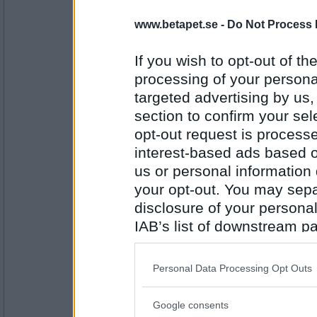
Sant
www.betapet.se -
Do Not Process 
Morgonmänniska
If you wish to opt-out of the
Antal inlägg:
processing of your personal
13195
targeted advertising by us
pinglätt
section to confirm your sel
Sant
opt-out request is proces
Julmust
interest-based ads based o
us or personal information d
Antal inlägg: 943
your opt-out. You may separ
disclosure of your personal
else-marie
IAB’s list of downstream pa
Sant
also be disclosed by us to 
Alvedon
Downstream Participants
th
Personal Data Processing Opt Outs
third parties.
Antal inlägg:
1063
Google consents
Please note that this web