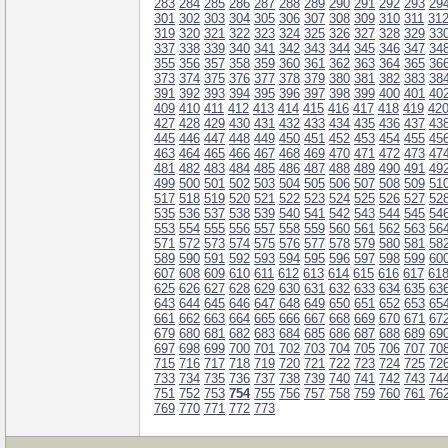
283
284
285
286
287
288
289
290
291
292
293
29
301
302
303
304
305
306
307
308
309
310
311
31
319
320
321
322
323
324
325
326
327
328
329
33
337
338
339
340
341
342
343
344
345
346
347
34
355
356
357
358
359
360
361
362
363
364
365
36
373
374
375
376
377
378
379
380
381
382
383
38
391
392
393
394
395
396
397
398
399
400
401
40
409
410
411
412
413
414
415
416
417
418
419
42
427
428
429
430
431
432
433
434
435
436
437
43
445
446
447
448
449
450
451
452
453
454
455
45
463
464
465
466
467
468
469
470
471
472
473
47
481
482
483
484
485
486
487
488
489
490
491
49
499
500
501
502
503
504
505
506
507
508
509
51
517
518
519
520
521
522
523
524
525
526
527
52
535
536
537
538
539
540
541
542
543
544
545
54
553
554
555
556
557
558
559
560
561
562
563
56
571
572
573
574
575
576
577
578
579
580
581
58
589
590
591
592
593
594
595
596
597
598
599
60
607
608
609
610
611
612
613
614
615
616
617
61
625
626
627
628
629
630
631
632
633
634
635
63
643
644
645
646
647
648
649
650
651
652
653
65
661
662
663
664
665
666
667
668
669
670
671
67
679
680
681
682
683
684
685
686
687
688
689
69
697
698
699
700
701
702
703
704
705
706
707
70
715
716
717
718
719
720
721
722
723
724
725
72
733
734
735
736
737
738
739
740
741
742
743
74
751
752
753
754
755
756
757
758
759
760
761
76
769
770
771
772
773