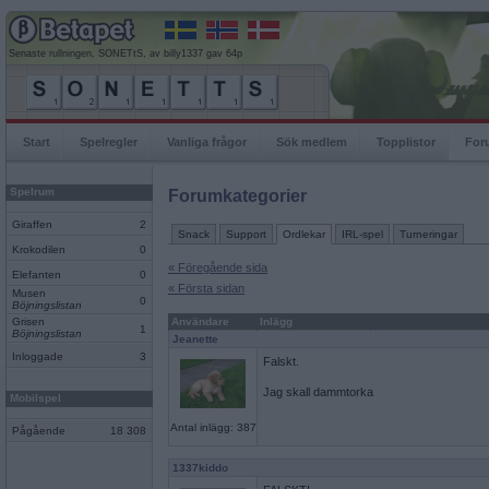
Senaste rullningen, SONETtS, av billy1337 gav 64p
Start
Spelregler
Vanliga frågor
Sök medlem
Topplistor
For
Spelrum
Forumkategorier
Giraffen
2
Snack
Support
Ordlekar
IRL-spel
Turneringar
Krokodilen
0
« Föregående sida
Elefanten
0
« Första sidan
Musen
0
Böjningslistan
Grisen
Användare
Inlägg
1
Böjningslistan
Jeanette
Inloggade
3
Falskt.
Jag skall dammtorka
Mobilspel
Antal inlägg: 387
Pågående
18 308
1337kiddo