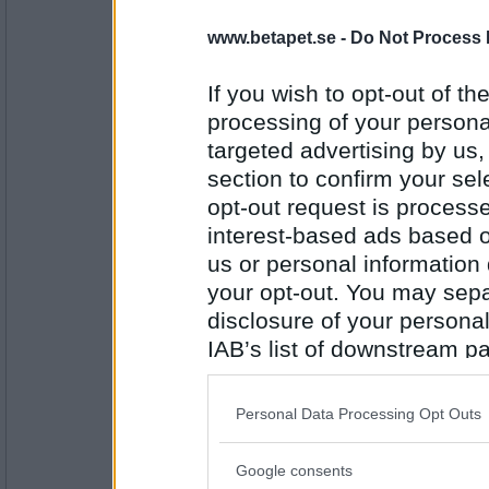
jag har huvudvärk
www.betapet.se -
Do Not Process 
If you wish to opt-out of the
Antal inlägg:
2535
processing of your personal
targeted advertising by us
bennyboll
- Ej medlem längre
section to confirm your sel
falskt
opt-out request is proces
har nog faktiskt huvudvärk i morgon, men 
interest-based ads based o
us or personal information d
Antal inlägg:
8806
your opt-out. You may separ
disclosure of your personal
vita_syrener
- Ej medlem längre
IAB’s list of downstream pa
Falskt
also be disclosed by us to 
Jag ska duscha efter dagens slit
Downstream Participants
th
Personal Data Processing Opt Outs
third parties.
Antal inlägg:
22144
Google consents
Please note that this web
bennyboll
- Ej medlem längre