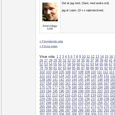
Det är jag med. (Sant, med andra ord)
jag är Lejon. (D v s stjärntecknet)
Antal inlägg:
1200
« Föregående sida
« Första sidan
Visar sida:
1
2
3
4
5
6
7
8
9
10
11
12
13
14
15
16
26
27
28
29
30
31
32
33
34
35
36
37
38
39
40
41
52
53
54
55
56
57
58
59
60
61
62
63
64
65
66
67
78
79
80
81
82
83
84
85
86
87
88
89
90
91
92
93
102
103
104
105
106
107
108
109
110
111
112
113
121
122
123
124
125
126
127
128
129
130
131
13
139
140
141
142
143
144
145
146
147
148
149
15
157
158
159
160
161
162
163
164
165
166
167
16
175
176
177
178
179
180
181
182
183
184
185
18
193
194
195
196
197
198
199
200
201
202
203
20
211
212
213
214
215
216
217
218
219
220
221
22
229
230
231
232
233
234
235
236
237
238
239
24
247
248
249
250
251
252
253
254
255
256
257
25
265
266
267
268
269
270
271
272
273
274
275
27
283
284
285
286
287
288
289
290
291
292
293
29
301
302
303
304
305
306
307
308
309
310
311
31