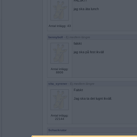
FALSKT!
jag ska äta lunch
Antal inlägg: 43
bennyboll
- Ej medlem längre
falskt
jag ska på fest ikväll
Antal inlägg:
8806
vita_syrener
- Ej medlem längre
Falskt
Jag ska ta det lugnt ikväll.
Antal inlägg:
22144
Schackrutor
sant