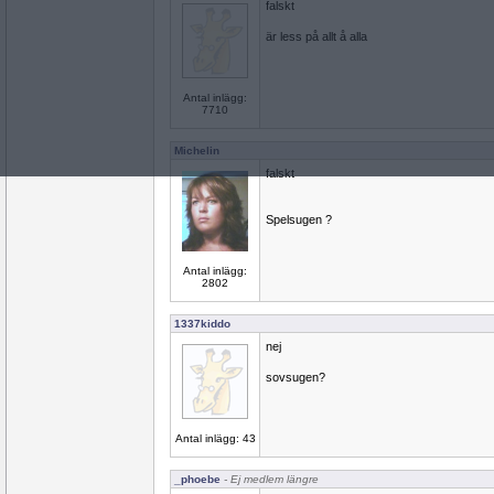
falskt
är less på allt å alla
Antal inlägg:
7710
Michelin
falskt
Spelsugen ?
Antal inlägg:
2802
1337kiddo
nej
sovsugen?
Antal inlägg: 43
_phoebe
- Ej medlem längre