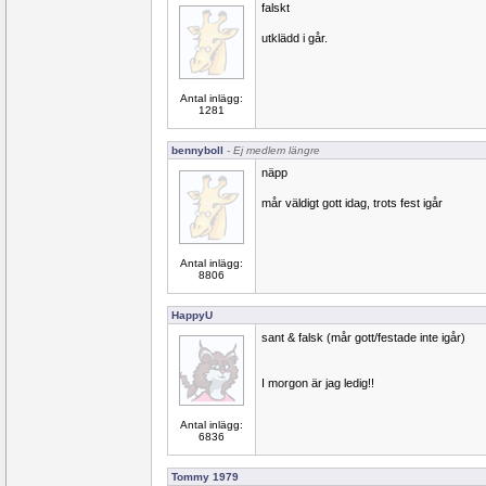
falskt
utklädd i går.
Antal inlägg:
1281
bennyboll
- Ej medlem längre
näpp
mår väldigt gott idag, trots fest igår
Antal inlägg:
8806
HappyU
sant & falsk (mår gott/festade inte igår)
I morgon är jag ledig!!
Antal inlägg:
6836
Tommy 1979