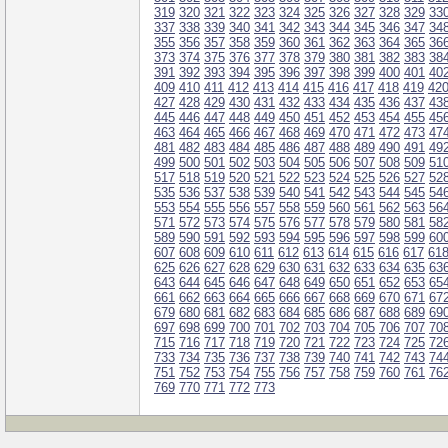
319
320
321
322
323
324
325
326
327
328
329
33
337
338
339
340
341
342
343
344
345
346
347
34
355
356
357
358
359
360
361
362
363
364
365
36
373
374
375
376
377
378
379
380
381
382
383
38
391
392
393
394
395
396
397
398
399
400
401
40
409
410
411
412
413
414
415
416
417
418
419
42
427
428
429
430
431
432
433
434
435
436
437
43
445
446
447
448
449
450
451
452
453
454
455
45
463
464
465
466
467
468
469
470
471
472
473
47
481
482
483
484
485
486
487
488
489
490
491
49
499
500
501
502
503
504
505
506
507
508
509
51
517
518
519
520
521
522
523
524
525
526
527
52
535
536
537
538
539
540
541
542
543
544
545
54
553
554
555
556
557
558
559
560
561
562
563
56
571
572
573
574
575
576
577
578
579
580
581
58
589
590
591
592
593
594
595
596
597
598
599
60
607
608
609
610
611
612
613
614
615
616
617
61
625
626
627
628
629
630
631
632
633
634
635
63
643
644
645
646
647
648
649
650
651
652
653
65
661
662
663
664
665
666
667
668
669
670
671
67
679
680
681
682
683
684
685
686
687
688
689
69
697
698
699
700
701
702
703
704
705
706
707
70
715
716
717
718
719
720
721
722
723
724
725
72
733
734
735
736
737
738
739
740
741
742
743
74
751
752
753
754
755
756
757
758
759
760
761
76
769
770
771
772
773