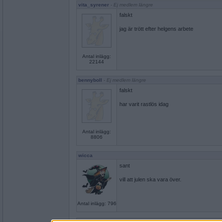
vita_syrener
- Ej medlem längre
falskt
jag är trött efter helgens arbete
Antal inlägg:
22144
bennyboll
- Ej medlem längre
falskt
har varit rastlös idag
Antal inlägg:
8806
wicca
sant
vill att julen ska vara över.
Antal inlägg: 796
butterkaka