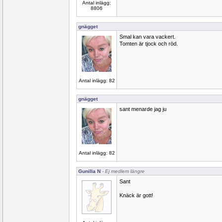
Antal inlägg:
8806
gnägget
Smal kan vara vackert.
Tomten är tjock och röd.
Antal inlägg: 82
gnägget
sant menarde jag ju
Antal inlägg: 82
Gunilla N
- Ej medlem längre
Sant
Knäck är gott!