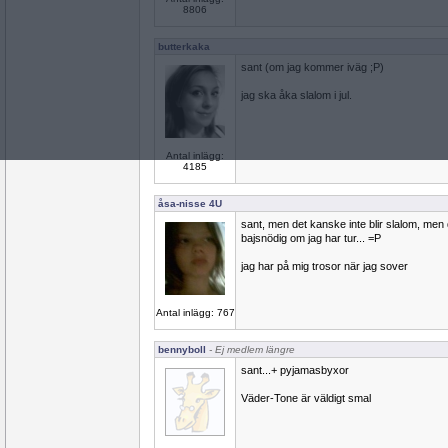
8806
butterkaka
sant (om jag kommer iväg ;P)
jag ska åka slalom i jul.
Antal inlägg:
4185
åsa-nisse 4U
sant, men det kanske inte blir slalom, men
bajsnödig om jag har tur... =P
jag har på mig trosor när jag sover
Antal inlägg: 767
bennyboll
- Ej medlem längre
sant...+ pyjamasbyxor
Väder-Tone är väldigt smal