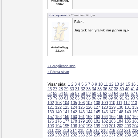
Antal inlägg:
9562
vita_syrener
- Ej medlem längre
Falskt
Jag gick ner fyra kilo när jag var sjuk
Antal inlägg:
22144
« Föregående sida
« Första sidan
Visar sida:
1
2
3
4
5
6
7
8
9
10
11
12
13
14
15
16
26
27
28
29
30
31
32
33
34
35
36
37
38
39
40
41
52
53
54
55
56
57
58
59
60
61
62
63
64
65
66
67
78
79
80
81
82
83
84
85
86
87
88
89
90
91
92
93
102
103
104
105
106
107
108
109
110
111
112
113
121
122
123
124
125
126
127
128
129
130
131
13
139
140
141
142
143
144
145
146
147
148
149
15
157
158
159
160
161
162
163
164
165
166
167
16
175
176
177
178
179
180
181
182
183
184
185
18
193
194
195
196
197
198
199
200
201
202
203
20
211
212
213
214
215
216
217
218
219
220
221
22
229
230
231
232
233
234
235
236
237
238
239
24