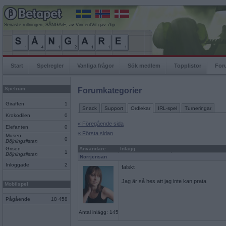
Senaste rullningen, SÅNGArE, av VincentVit gav 76p
Start
Spelregler
Vanliga frågor
Sök medlem
Topplistor
For
Spelrum
Forumkategorier
Giraffen
1
Snack
Support
Ordlekar
IRL-spel
Turneringar
Krokodilen
0
« Föregående sida
Elefanten
0
« Första sidan
Musen
0
Böjningslistan
Grisen
Användare
Inlägg
1
Böjningslistan
Norrjensan
Inloggade
2
falskt
Jag är så hes att jag inte kan prata
Mobilspel
Pågående
18 458
Antal inlägg: 145