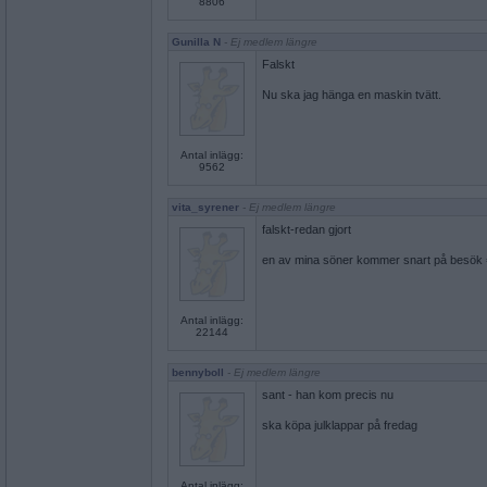
8806
Gunilla N
- Ej medlem längre
Falskt
Nu ska jag hänga en maskin tvätt.
Antal inlägg:
9562
vita_syrener
- Ej medlem längre
falskt-redan gjort
en av mina söner kommer snart på besök 
Antal inlägg:
22144
bennyboll
- Ej medlem längre
sant - han kom precis nu
ska köpa julklappar på fredag
Antal inlägg: