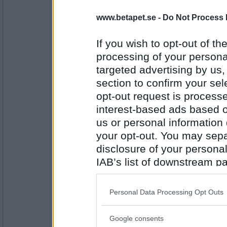
falskt
www.betapet.se -
Do Not Process 
jag vill att det ska vara jul nu.
If you wish to opt-out of the
processing of your personal
Antal inlägg:
4185
targeted advertising by us
bennyboll
- Ej medlem längre
section to confirm your sel
sant, så det är över snart
opt-out request is proces
Min son fyller 20 i början av januari
interest-based ads based o
us or personal information d
Antal inlägg:
your opt-out. You may separ
8806
disclosure of your personal
Vigdir
IAB’s list of downstream pa
Falskt - jag fyller dock år i januari, dock inte
also be disclosed by us to 
Jag är sjuk
Downstream Participants
th
Personal Data Processing Opt Outs
third parties.
Google consents
Antal inlägg:
Please note that this web
3722