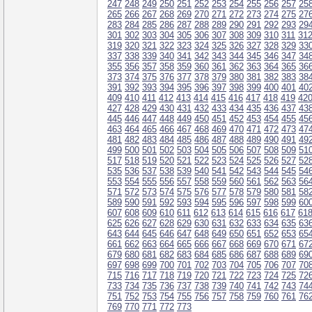
247
248
249
250
251
252
253
254
255
256
257
25
265
266
267
268
269
270
271
272
273
274
275
27
283
284
285
286
287
288
289
290
291
292
293
29
301
302
303
304
305
306
307
308
309
310
311
31
319
320
321
322
323
324
325
326
327
328
329
33
337
338
339
340
341
342
343
344
345
346
347
34
355
356
357
358
359
360
361
362
363
364
365
36
373
374
375
376
377
378
379
380
381
382
383
38
391
392
393
394
395
396
397
398
399
400
401
40
409
410
411
412
413
414
415
416
417
418
419
42
427
428
429
430
431
432
433
434
435
436
437
43
445
446
447
448
449
450
451
452
453
454
455
45
463
464
465
466
467
468
469
470
471
472
473
47
481
482
483
484
485
486
487
488
489
490
491
49
499
500
501
502
503
504
505
506
507
508
509
51
517
518
519
520
521
522
523
524
525
526
527
52
535
536
537
538
539
540
541
542
543
544
545
54
553
554
555
556
557
558
559
560
561
562
563
56
571
572
573
574
575
576
577
578
579
580
581
58
589
590
591
592
593
594
595
596
597
598
599
60
607
608
609
610
611
612
613
614
615
616
617
61
625
626
627
628
629
630
631
632
633
634
635
63
643
644
645
646
647
648
649
650
651
652
653
65
661
662
663
664
665
666
667
668
669
670
671
67
679
680
681
682
683
684
685
686
687
688
689
69
697
698
699
700
701
702
703
704
705
706
707
70
715
716
717
718
719
720
721
722
723
724
725
72
733
734
735
736
737
738
739
740
741
742
743
74
751
752
753
754
755
756
757
758
759
760
761
76
769
770
771
772
773