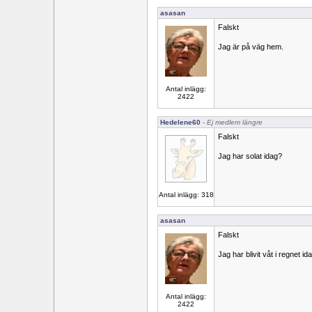
asasan
Falskt
Jag är på väg hem.
Antal inlägg:
2422
Hedelene60
- Ej medlem längre
Falskt
Jag har solat idag?
Antal inlägg: 318
asasan
Falskt
Jag har blivit våt i regnet id
Antal inlägg:
2422