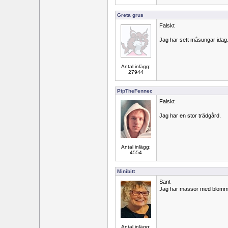
Greta grus
Falskt
Jag har sett måsungar idag
Antal inlägg:
27944
PipTheFennec
Falskt
Jag har en stor trädgård.
Antal inlägg:
4554
Minibitt
Sant
Jag har massor med blommo
Antal inlägg: