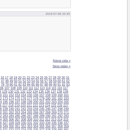
2019-07-08 20:35
Nästa sida »
Sista sidan »
16
17
18
19
20
21
22
23
24
25
26
27
28
29
30
31
47
48
49
50
51
52
53
54
55
56
57
58
59
60
61
62
78
79
80
81
82
83
84
85
86
87
88
89
90
91
92
93
06
107
108
109
110
111
112
113
114
115
116
117
8
129
130
131
132
133
134
135
136
137
138
139
0
151
152
153
154
155
156
157
158
159
160
161
2
173
174
175
176
177
178
179
180
181
182
183
4
195
196
197
198
199
200
201
202
203
204
205
6
217
218
219
220
221
222
223
224
225
226
227
8
239
240
241
242
243
244
245
246
247
248
249
0
261
262
263
264
265
266
267
268
269
270
271
2
283
284
285
286
287
288
289
290
291
292
293
4
305
306
307
308
309
310
311
312
313
314
315
6
327
328
329
330
331
332
333
334
335
336
337
8
349
350
351
352
353
354
355
356
357
358
359
0
371
372
373
374
375
376
377
378
379
380
381