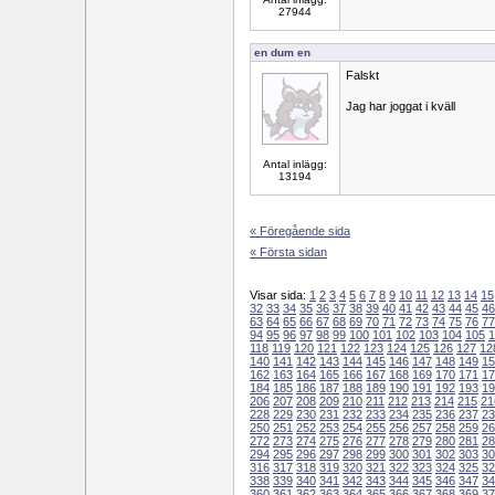
27944
en dum en
Falskt
Jag har joggat i kväll
Antal inlägg:
13194
« Föregående sida
« Första sidan
Visar sida:
1
2
3
4
5
6
7
8
9
10
11
12
13
14
15
32
33
34
35
36
37
38
39
40
41
42
43
44
45
46
63
64
65
66
67
68
69
70
71
72
73
74
75
76
77
94
95
96
97
98
99
100
101
102
103
104
105
1
118
119
120
121
122
123
124
125
126
127
12
140
141
142
143
144
145
146
147
148
149
15
162
163
164
165
166
167
168
169
170
171
17
184
185
186
187
188
189
190
191
192
193
19
206
207
208
209
210
211
212
213
214
215
21
228
229
230
231
232
233
234
235
236
237
23
250
251
252
253
254
255
256
257
258
259
26
272
273
274
275
276
277
278
279
280
281
28
294
295
296
297
298
299
300
301
302
303
30
316
317
318
319
320
321
322
323
324
325
32
338
339
340
341
342
343
344
345
346
347
34
360
361
362
363
364
365
366
367
368
369
37