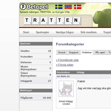
Senaste rullningen, TRATTEN, av Eva gav 178p
Start
Spelregler
Vanliga frågor
Sök medlem
Toppl
Spelrum
Forumkategorier
Giraffen
19
Snack
Support
Ordlekar
IRL-spel
Tu
Krokodilen
0
« Föregående sida
Elefanten
0
« Första sidan
Musen
0
Böjningslistan
Användare
Inlägg
Grisen
8
Böjningslistan
en dum en
Inloggade
27
Falskt
Jag vet inte vad jag ska gör
Mobilspel
Pågående
18 446
Antal inlägg:
13194