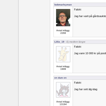
bobmarleyman
Falskt
Jag har varit på gårdsauktio
Antal inlägg:
2266
Lillie_19
- Ej medlem längre
Falskt
Jag vann 10 000 kr på postk
Antal inlägg:
1999
en dum en
Falskt
Jag har sett älg idag
Antal inlägg:
13194