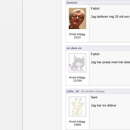
asasan
Falskt
Jag befinner mig 20 mil nor
Antal inlägg:
2422
en dum en
Falskt
Jag har pratat med min dott
Antal inlägg:
13194
Lillie_19
- Ej medlem längre
Sant
Jag har tre döttrar
Antal inlägg:
1999