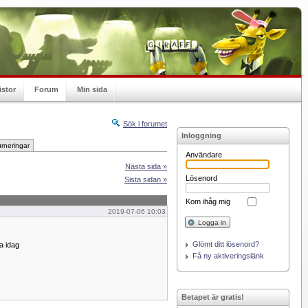
istor
Forum
Min sida
Sök i forumet
Inloggning
rneringar
Användare
Nästa sida »
Lösenord
Sista sidan »
Kom ihåg mig
2019-07-06 10:03
Logga in
Glömt ditt lösenord?
a idag
Få ny aktiveringslänk
Betapet är gratis!