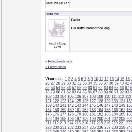
Antal inlägg: 457
annemiri
Falskt
Har träffat barnbarnen idag
Antal inlägg:
1776
« Föregående sida
« Första sidan
Visar sida:
1
2
3
4
5
6
7
8
9
10
11
12
13
14
15
16
26
27
28
29
30
31
32
33
34
35
36
37
38
39
40
41
52
53
54
55
56
57
58
59
60
61
62
63
64
65
66
67
78
79
80
81
82
83
84
85
86
87
88
89
90
91
92
93
102
103
104
105
106
107
108
109
110
111
112
113
121
122
123
124
125
126
127
128
129
130
131
13
139
140
141
142
143
144
145
146
147
148
149
15
157
158
159
160
161
162
163
164
165
166
167
16
175
176
177
178
179
180
181
182
183
184
185
18
193
194
195
196
197
198
199
200
201
202
203
20
211
212
213
214
215
216
217
218
219
220
221
22
229
230
231
232
233
234
235
236
237
238
239
24
247
248
249
250
251
252
253
254
255
256
257
25