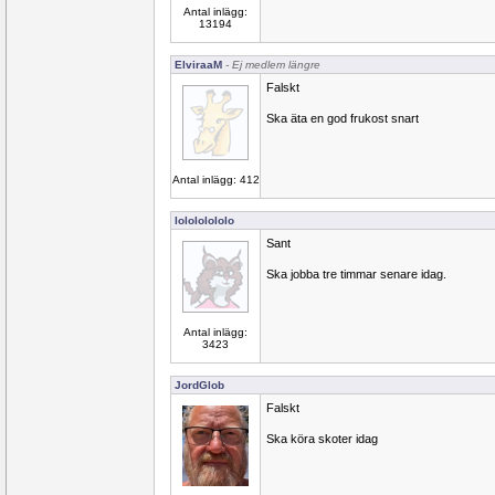
Antal inlägg:
13194
ElviraaM
- Ej medlem längre
Falskt
Ska äta en god frukost snart
Antal inlägg: 412
lolololololo
Sant
Ska jobba tre timmar senare idag.
Antal inlägg:
3423
JordGlob
Falskt
Ska köra skoter idag