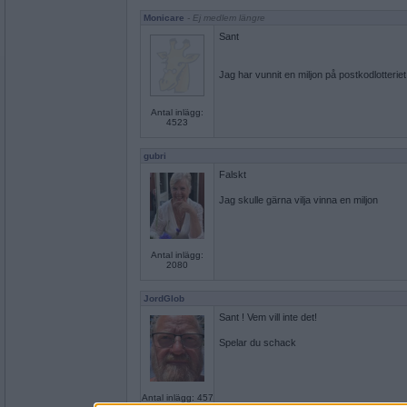
Monicare
- Ej medlem längre
Sant
Jag har vunnit en miljon på postkodlotteriet
Antal inlägg:
4523
gubri
Falskt
Jag skulle gärna vilja vinna en miljon
Antal inlägg:
2080
JordGlob
Sant ! Vem vill inte det!
Spelar du schack
Antal inlägg: 457