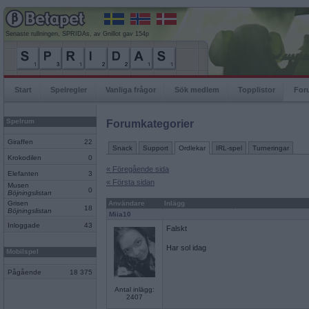
Senaste rullningen, SPRIDAs, av Gnillot gav 154p
Start
Spelregler
Vanliga frågor
Sök medlem
Topplistor
For
Spelrum
Forumkategorier
Giraffen
22
Snack
Support
Ordlekar
IRL-spel
Turneringar
Krokodilen
0
« Föregående sida
Elefanten
3
« Första sidan
Musen
0
Böjningslistan
Grisen
Användare
Inlägg
18
Böjningslistan
Miia10
Inloggade
43
Falskt
Har sol idag
Mobilspel
Pågående
18 375
Antal inlägg:
2407