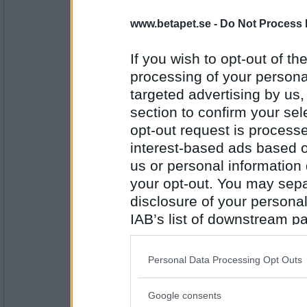
en dum en
www.betapet.se -
Do Not Process 
Falskt
Har varit ute i solen idag
If you wish to opt-out of the
processing of your personal
Antal inlägg:
targeted advertising by us
13194
section to confirm your sel
Miia10
opt-out request is proces
Sant
interest-based ads based o
Blev lurad igår
us or personal information d
your opt-out. You may separ
Antal inlägg:
disclosure of your personal
2407
IAB’s list of downstream pa
cykelkillen
also be disclosed by us to 
Sant
Downstream Participants
th
Personal Data Processing Opt Outs
Jag hade svärmor på besök igår
third parties.
Google consents
Antal inlägg: 9
Please note that this web