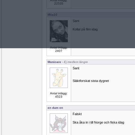
Antal inlägg:
22535
Miia10
Sant
Kollat på film idag
Antal inlägg:
2407
Monicare
- Ej medlem längre
Sant
Släktforskat sista dygnet
Antal inlägg:
4523
en dum en
Falskt
Ska åka in i till Norge och fiska idag