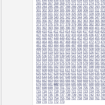
265
266
267
268
269
270
271
272
273
274
275
27
283
284
285
286
287
288
289
290
291
292
293
29
301
302
303
304
305
306
307
308
309
310
311
31
319
320
321
322
323
324
325
326
327
328
329
33
337
338
339
340
341
342
343
344
345
346
347
34
355
356
357
358
359
360
361
362
363
364
365
36
373
374
375
376
377
378
379
380
381
382
383
38
391
392
393
394
395
396
397
398
399
400
401
40
409
410
411
412
413
414
415
416
417
418
419
42
427
428
429
430
431
432
433
434
435
436
437
43
445
446
447
448
449
450
451
452
453
454
455
45
463
464
465
466
467
468
469
470
471
472
473
47
481
482
483
484
485
486
487
488
489
490
491
49
499
500
501
502
503
504
505
506
507
508
509
51
517
518
519
520
521
522
523
524
525
526
527
52
535
536
537
538
539
540
541
542
543
544
545
54
553
554
555
556
557
558
559
560
561
562
563
56
571
572
573
574
575
576
577
578
579
580
581
58
589
590
591
592
593
594
595
596
597
598
599
60
607
608
609
610
611
612
613
614
615
616
617
61
625
626
627
628
629
630
631
632
633
634
635
63
643
644
645
646
647
648
649
650
651
652
653
65
661
662
663
664
665
666
667
668
669
670
671
67
679
680
681
682
683
684
685
686
687
688
689
69
697
698
699
700
701
702
703
704
705
706
707
70
715
716
717
718
719
720
721
722
723
724
725
72
733
734
735
736
737
738
739
740
741
742
743
74
751
752
753
754
755
756
757
758
759
760
761
76
769
770
771
772
773