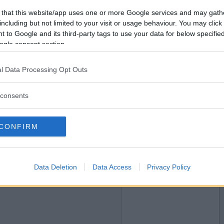
2015-05-14 00:05
Vill du bli
 that this website/app uses one or more Google services and may gath
medlem?
including but not limited to your visit or usage behaviour. You may click 
 to Google and its third-party tags to use your data for below specifi
Skapa nytt konto
ogle consent section.
l Data Processing Opt Outs
2015-05-14 00:42
consents
CONFIRM
2015-05-14 01:23
Data Deletion
Data Access
Privacy Policy