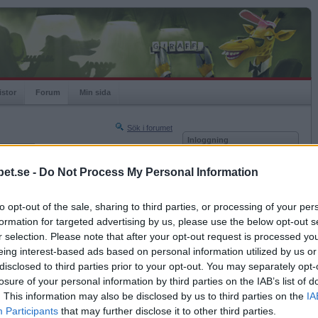
istor
Forum
Min sida
Sök i forumet
Inloggning
rneringar
Användare
et.se -
Do Not Process My Personal Information
Nästa sida »
Lösenord
Sista sidan »
to opt-out of the sale, sharing to third parties, or processing of your per
Kom ihåg mig
2015-05-13 23:57
formation for targeted advertising by us, please use the below opt-out s
Logga in
r selection. Please note that after your opt-out request is processed y
eing interest-based ads based on personal information utilized by us or
Glömt ditt lösenord?
Få ny aktiveringslänk
disclosed to third parties prior to your opt-out. You may separately opt-
losure of your personal information by third parties on the IAB’s list of
. This information may also be disclosed by us to third parties on the
IA
Betapet är gratis!
Participants
that may further disclose it to other third parties.