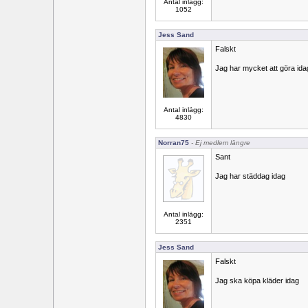
Antal inlägg:
1052
Jess Sand
Falskt
Jag har mycket att göra ida
Antal inlägg:
4830
Norran75
- Ej medlem längre
Sant
Jag har städdag idag
Antal inlägg:
2351
Jess Sand
Falskt
Jag ska köpa kläder idag