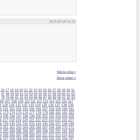
2015-05-16 21:22
Nästa sida »
Sista sidan »
16
17
18
19
20
21
22
23
24
25
26
27
28
29
30
31
47
48
49
50
51
52
53
54
55
56
57
58
59
60
61
62
78
79
80
81
82
83
84
85
86
87
88
89
90
91
92
93
06
107
108
109
110
111
112
113
114
115
116
117
8
129
130
131
132
133
134
135
136
137
138
139
0
151
152
153
154
155
156
157
158
159
160
161
2
173
174
175
176
177
178
179
180
181
182
183
4
195
196
197
198
199
200
201
202
203
204
205
6
217
218
219
220
221
222
223
224
225
226
227
8
239
240
241
242
243
244
245
246
247
248
249
0
261
262
263
264
265
266
267
268
269
270
271
2
283
284
285
286
287
288
289
290
291
292
293
4
305
306
307
308
309
310
311
312
313
314
315
6
327
328
329
330
331
332
333
334
335
336
337