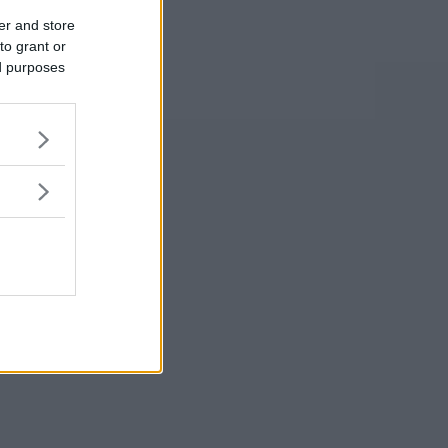
er and store
to grant or
ed purposes