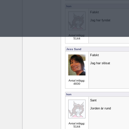
hon
Falskt
Jag har fyndat
Antal inlägg:
5144
Jess Sand
Falskt
Jag har slösat
Antal inlägg:
4830
hon
Sant
Jorden är rund
Antal inlägg:
5144