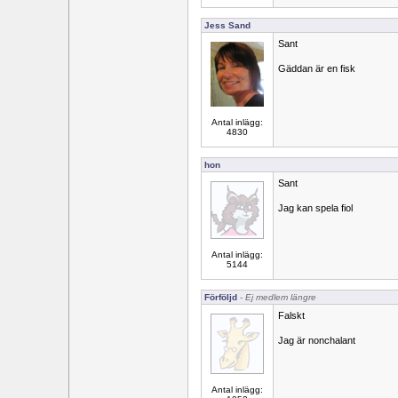
Jess Sand
Sant
Gäddan är en fisk
Antal inlägg:
4830
hon
Sant
Jag kan spela fiol
Antal inlägg:
5144
Förföljd
- Ej medlem längre
Falskt
Jag är nonchalant
Antal inlägg: