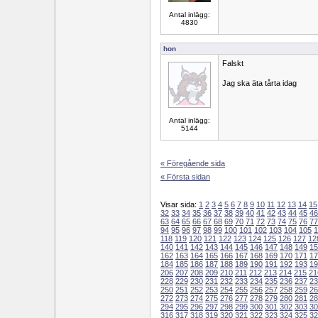
Antal inlägg:
4830
hon
Falskt
Jag ska äta tårta idag
Antal inlägg:
5144
« Föregående sida
« Första sidan
Visar sida:
1
2
3
4
5
6
7
8
9
10
11
12
13
14
15
32
33
34
35
36
37
38
39
40
41
42
43
44
45
46
63
64
65
66
67
68
69
70
71
72
73
74
75
76
77
94
95
96
97
98
99
100
101
102
103
104
105
1
118
119
120
121
122
123
124
125
126
127
12
140
141
142
143
144
145
146
147
148
149
15
162
163
164
165
166
167
168
169
170
171
17
184
185
186
187
188
189
190
191
192
193
19
206
207
208
209
210
211
212
213
214
215
21
228
229
230
231
232
233
234
235
236
237
23
250
251
252
253
254
255
256
257
258
259
26
272
273
274
275
276
277
278
279
280
281
28
294
295
296
297
298
299
300
301
302
303
30
316
317
318
319
320
321
322
323
324
325
32