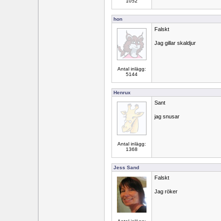
1052
hon
Falskt
Jag gillar skaldjur
Antal inlägg:
5144
Henrux
Sant
jag snusar
Antal inlägg:
1368
Jess Sand
Falskt
Jag röker