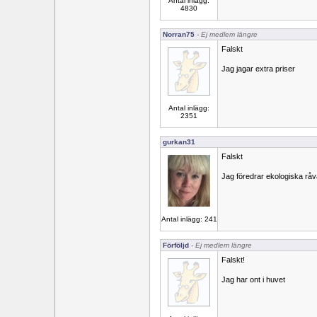
Antal inlägg:
4830
Norran75
- Ej medlem längre
Falskt
Jag jagar extra priser
Antal inlägg:
2351
gurkan31
Falskt
Jag föredrar ekologiska råva
Antal inlägg: 241
Förföljd
- Ej medlem längre
Falskt!
Jag har ont i huvet