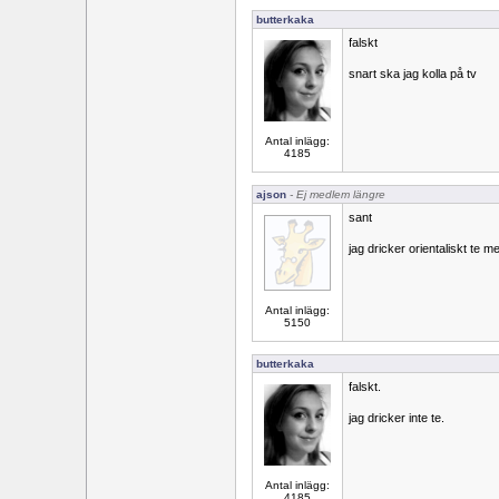
butterkaka
falskt
snart ska jag kolla på tv
Antal inlägg:
4185
ajson
- Ej medlem längre
sant
jag dricker orientaliskt te m
Antal inlägg:
5150
butterkaka
falskt.
jag dricker inte te.
Antal inlägg:
4185