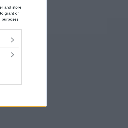
er and store
to grant or
ed purposes