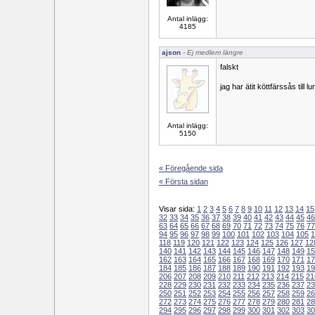
Antal inlägg:
4185
ajson
- Ej medlem längre
falskt
jag har ätit köttfärssås till l
Antal inlägg:
5150
« Föregående sida
« Första sidan
Visar sida:
1
2
3
4
5
6
7
8
9
10
11
12
13
14
15
32
33
34
35
36
37
38
39
40
41
42
43
44
45
46
63
64
65
66
67
68
69
70
71
72
73
74
75
76
77
94
95
96
97
98
99
100
101
102
103
104
105
1
118
119
120
121
122
123
124
125
126
127
12
140
141
142
143
144
145
146
147
148
149
15
162
163
164
165
166
167
168
169
170
171
17
184
185
186
187
188
189
190
191
192
193
19
206
207
208
209
210
211
212
213
214
215
21
228
229
230
231
232
233
234
235
236
237
23
250
251
252
253
254
255
256
257
258
259
26
272
273
274
275
276
277
278
279
280
281
28
294
295
296
297
298
299
300
301
302
303
30