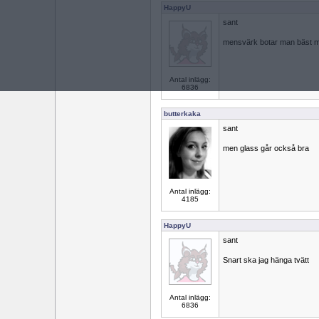
HappyU
sant
mensvärk botar man bäst 
Antal inlägg:
6836
butterkaka
sant
men glass går också bra
Antal inlägg:
4185
HappyU
sant
Snart ska jag hänga tvätt
Antal inlägg:
6836