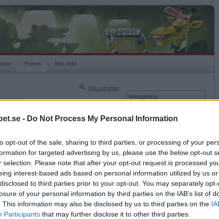
istor
Forum
Min sida
Sök i forumet
Inloggning
rneringar
Användare
et.se -
Do Not Process My Personal Information
Nästa sida »
Lösenord
Sista sidan »
to opt-out of the sale, sharing to third parties, or processing of your per
Kom ihåg mig
2007-08-30 19:36
formation for targeted advertising by us, please use the below opt-out s
Logga in
r selection. Please note that after your opt-out request is processed y
eing interest-based ads based on personal information utilized by us or
Glömt ditt lösenord?
Få ny aktiveringslänk
disclosed to third parties prior to your opt-out. You may separately opt-
losure of your personal information by third parties on the IAB’s list of
. This information may also be disclosed by us to third parties on the
IA
Betapet är gratis!
Participants
that may further disclose it to other third parties.