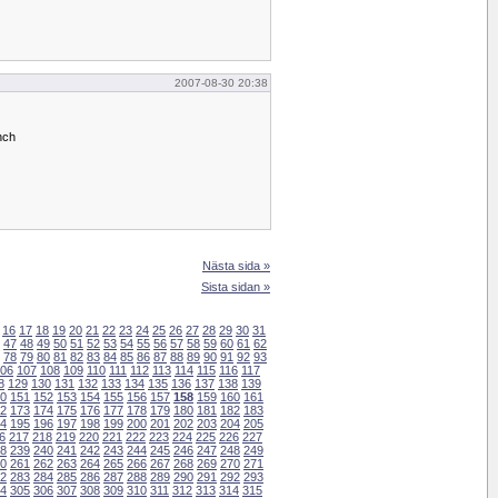
2007-08-30 20:38
unch
Nästa sida »
Sista sidan »
16
17
18
19
20
21
22
23
24
25
26
27
28
29
30
31
47
48
49
50
51
52
53
54
55
56
57
58
59
60
61
62
78
79
80
81
82
83
84
85
86
87
88
89
90
91
92
93
06
107
108
109
110
111
112
113
114
115
116
117
8
129
130
131
132
133
134
135
136
137
138
139
0
151
152
153
154
155
156
157
158
159
160
161
2
173
174
175
176
177
178
179
180
181
182
183
4
195
196
197
198
199
200
201
202
203
204
205
6
217
218
219
220
221
222
223
224
225
226
227
8
239
240
241
242
243
244
245
246
247
248
249
0
261
262
263
264
265
266
267
268
269
270
271
2
283
284
285
286
287
288
289
290
291
292
293
4
305
306
307
308
309
310
311
312
313
314
315