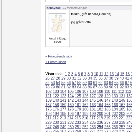
bennyboll
- Ej medlem längre
falskt ( gråt ut bara,Ceckes)
jag gråter ofta
Antal inlägg:
8806
« Föregående sida
« Första sidan
Visar sida:
1
2
3
4
5
6
7
8
9
10
11
12
13
14
15
16
26
27
28
29
30
31
32
33
34
35
36
37
38
39
40
41
52
53
54
55
56
57
58
59
60
61
62
63
64
65
66
67
78
79
80
81
82
83
84
85
86
87
88
89
90
91
92
93
102
103
104
105
106
107
108
109
110
111
112
113
121
122
123
124
125
126
127
128
129
130
131
13
139
140
141
142
143
144
145
146
147
148
149
15
157
158
159
160
161
162
163
164
165
166
167
16
175
176
177
178
179
180
181
182
183
184
185
18
193
194
195
196
197
198
199
200
201
202
203
20
211
212
213
214
215
216
217
218
219
220
221
22
229
230
231
232
233
234
235
236
237
238
239
24
247
248
249
250
251
252
253
254
255
256
257
25
265
266
267
268
269
270
271
272
273
274
275
27