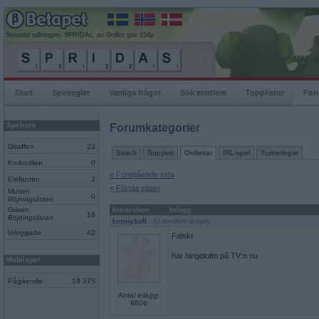
Senaste rullningen, SPRIDAs, av Gnillot gav 154p
Start
Spelregler
Vanliga frågor
Sök medlem
Topplistor
For
Spelrum
Forumkategorier
Giraffen
23
Snack
Support
Ordlekar
IRL-spel
Turneringar
Krokodilen
0
« Föregående sida
Elefanten
3
« Första sidan
Musen
0
Böjningslistan
Grisen
Användare
Inlägg
16
Böjningslistan
bennyboll
- Ej medlem längre
Inloggade
42
Falskt
har bingolotto på TV:n nu
Mobilspel
Pågående
18 375
Antal inlägg:
8806