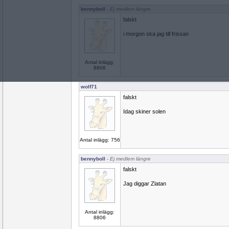
bennyboll
- Ej medlem längre
falskt
i morgon ska jag till frissan
Antal inlägg:
8806
wolf71
falskt
Idag skiner solen
Antal inlägg: 756
bennyboll
- Ej medlem längre
falskt
Jag diggar Zlatan
Antal inlägg:
8806