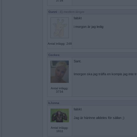
3734
Gunni
- Ej medlem längre
falskt
i morgon är jag ledig
Antal inlägg: 248
Ceckes
Sant.
Imorgon ska jag träffa en kompis jag inte träff
Antal inlägg:
3734
kJonna
falskt
Jag är härinne alldeles för sällan ;)
Antal inlägg:
1611