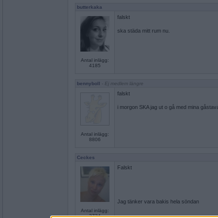
butterkaka
falskt
ska städa mitt rum nu.
Antal inlägg:
4185
bennyboll
- Ej medlem längre
falskt
i morgon SKA jag ut o gå med mina gåstavar.
Antal inlägg:
8806
Ceckes
Falskt
Jag tänker vara bakis hela söndan
Antal inlägg:
3734