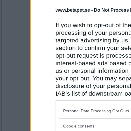
www.betapet.se -
Do Not Process 
sisterwitch
falskt
If you wish to opt-out of the
jag tänker vara pigg hela söndagen.
processing of your personal
targeted advertising by us
Antal inlägg:
2686
section to confirm your sel
sadielasalle
opt-out request is proces
sant (var d)
interest-based ads based o
us or personal information d
Nu ska jag plocka undan all ren tvätt från
your opt-out. You may separ
disclosure of your personal
Antal inlägg: 704
IAB’s list of downstream pa
mamman_
also be disclosed by us to 
falskt (har ingen tvätt på min säng)
Downstream Participants
th
Jag älskar promenader!
Personal Data Processing Opt Outs
third parties.
Google consents
Antal inlägg:
Please note that this web
1097