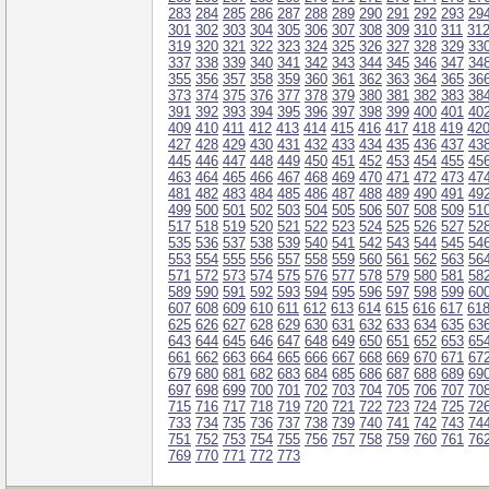
283
284
285
286
287
288
289
290
291
292
293
29
301
302
303
304
305
306
307
308
309
310
311
31
319
320
321
322
323
324
325
326
327
328
329
33
337
338
339
340
341
342
343
344
345
346
347
34
355
356
357
358
359
360
361
362
363
364
365
36
373
374
375
376
377
378
379
380
381
382
383
38
391
392
393
394
395
396
397
398
399
400
401
40
409
410
411
412
413
414
415
416
417
418
419
42
427
428
429
430
431
432
433
434
435
436
437
43
445
446
447
448
449
450
451
452
453
454
455
45
463
464
465
466
467
468
469
470
471
472
473
47
481
482
483
484
485
486
487
488
489
490
491
49
499
500
501
502
503
504
505
506
507
508
509
51
517
518
519
520
521
522
523
524
525
526
527
52
535
536
537
538
539
540
541
542
543
544
545
54
553
554
555
556
557
558
559
560
561
562
563
56
571
572
573
574
575
576
577
578
579
580
581
58
589
590
591
592
593
594
595
596
597
598
599
60
607
608
609
610
611
612
613
614
615
616
617
61
625
626
627
628
629
630
631
632
633
634
635
63
643
644
645
646
647
648
649
650
651
652
653
65
661
662
663
664
665
666
667
668
669
670
671
67
679
680
681
682
683
684
685
686
687
688
689
69
697
698
699
700
701
702
703
704
705
706
707
70
715
716
717
718
719
720
721
722
723
724
725
72
733
734
735
736
737
738
739
740
741
742
743
74
751
752
753
754
755
756
757
758
759
760
761
76
769
770
771
772
773