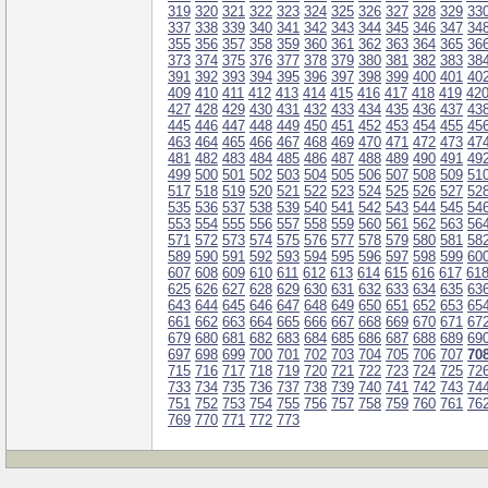
319
320
321
322
323
324
325
326
327
328
329
33
337
338
339
340
341
342
343
344
345
346
347
34
355
356
357
358
359
360
361
362
363
364
365
36
373
374
375
376
377
378
379
380
381
382
383
38
391
392
393
394
395
396
397
398
399
400
401
40
409
410
411
412
413
414
415
416
417
418
419
42
427
428
429
430
431
432
433
434
435
436
437
43
445
446
447
448
449
450
451
452
453
454
455
45
463
464
465
466
467
468
469
470
471
472
473
47
481
482
483
484
485
486
487
488
489
490
491
49
499
500
501
502
503
504
505
506
507
508
509
51
517
518
519
520
521
522
523
524
525
526
527
52
535
536
537
538
539
540
541
542
543
544
545
54
553
554
555
556
557
558
559
560
561
562
563
56
571
572
573
574
575
576
577
578
579
580
581
58
589
590
591
592
593
594
595
596
597
598
599
60
607
608
609
610
611
612
613
614
615
616
617
61
625
626
627
628
629
630
631
632
633
634
635
63
643
644
645
646
647
648
649
650
651
652
653
65
661
662
663
664
665
666
667
668
669
670
671
67
679
680
681
682
683
684
685
686
687
688
689
69
697
698
699
700
701
702
703
704
705
706
707
70
715
716
717
718
719
720
721
722
723
724
725
72
733
734
735
736
737
738
739
740
741
742
743
74
751
752
753
754
755
756
757
758
759
760
761
76
769
770
771
772
773