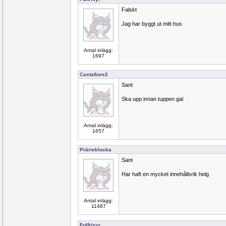
Falskt
Jag har byggt ut mitt hus
Antal inlägg:
1697
Castafiore2
Sant
Ska upp innan tuppen gal
Antal inlägg:
1657
Prärieklocka
Sant
Har haft en mycket innehållsrik helg
Antal inlägg:
11487
Fulfrisyr