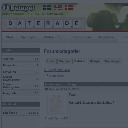
Senaste rullningen, DATERADE, av Pötifar gav 66p
Start
Spelregler
Vanliga frågor
Sök medlem
Topplistor
For
Spelrum
Forumkategorier
Giraffen
34
Snack
Support
Ordlekar
IRL-spel
Turneringar
Krokodilen
2
« Föregående sida
Elefanten
0
« Första sidan
Musen
0
Böjningslistan
Grisen
Användare
Inlägg
19
Böjningslistan
pete-2
- Ej medlem längre
Inloggade
55
Falskt
Har aldrig legat inne på sjukhus?
Mobilspel
Pågående
18 524
Antal inlägg: 425