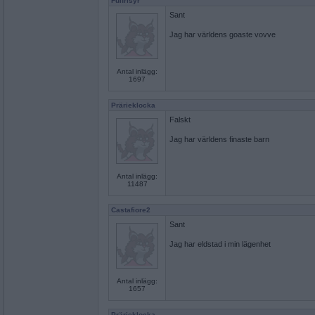
Fulfrisyr
Sant
Jag har världens goaste vovve
Antal inlägg:
1697
Prärieklocka
Falskt
Jag har världens finaste barn
Antal inlägg:
11487
Castafiore2
Sant
Jag har eldstad i min lägenhet
Antal inlägg:
1657
Prärieklocka