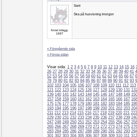
Sant
Ska på husvisning imorgon
Antal inlägg:
1697
« Föregående sida
« Första sidan
Visar sida:
1
2
3
4
5
6
7
8
9
10
11
12
13
14
15
16
26
27
28
29
30
31
32
33
34
35
36
37
38
39
40
41
52
53
54
55
56
57
58
59
60
61
62
63
64
65
66
67
78
79
80
81
82
83
84
85
86
87
88
89
90
91
92
93
102
103
104
105
106
107
108
109
110
111
112
113
121
122
123
124
125
126
127
128
129
130
131
13
139
140
141
142
143
144
145
146
147
148
149
15
157
158
159
160
161
162
163
164
165
166
167
16
175
176
177
178
179
180
181
182
183
184
185
18
193
194
195
196
197
198
199
200
201
202
203
20
211
212
213
214
215
216
217
218
219
220
221
22
229
230
231
232
233
234
235
236
237
238
239
24
247
248
249
250
251
252
253
254
255
256
257
25
265
266
267
268
269
270
271
272
273
274
275
27
283
284
285
286
287
288
289
290
291
292
293
29
301
302
303
304
305
306
307
308
309
310
311
31