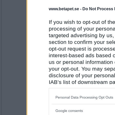
Prärieklocka
Falskt
www.betapet.se -
Do Not Process 
Kan busvissla
If you wish to opt-out of the
processing of your personal
Antal inlägg:
11487
targeted advertising by us
section to confirm your sel
Fulfrisyr
Sant
opt-out request is proces
Är nyfiken
interest-based ads based o
us or personal information d
Antal inlägg:
your opt-out. You may separ
1697
disclosure of your personal
Miia10
IAB’s list of downstream pa
Sant
also be disclosed by us to 
Gillar att lösa problem
Downstream Participants
th
Personal Data Processing Opt Outs
third parties.
Antal inlägg:
Google consents
2407
Please note that this web