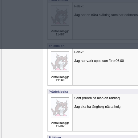
Falskt
Jag har en nära släkting som har doktorer
Antal inlägg:
11487
en dum en
Falskt
Jag har varit uppe sen före 06.00
Antal inlägg:
13194
Prärieklocka
Sant (vilken tid man än räknar)
Jag ska ha långhelg nästa helg
Antal inlägg:
11487
Fulfrisyr