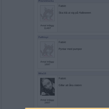
Prärieklocka
Falskt
Ska klä ut sig på Halloween
Antal inlägg:
11487
Fulfrisyr
Falskt
Pyntar med pumpor
Antal inlägg:
1697
Miia10
Falskt
Gillar att åka slalom
Antal inlägg:
2407