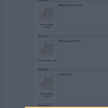
Sotfinger
Blöjor känns väl, tror
Antal inlägg:
22361
Dammen
Björnstig som vill få
Antal inlägg: 646
Sotfinger
in sin fot på
Antal inlägg:
22361
Greta grus