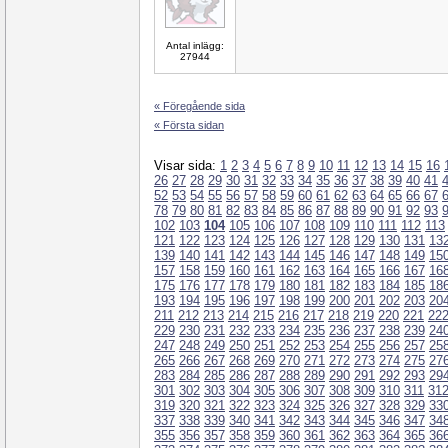
Antal inlägg:
27944
« Föregående sida
« Första sidan
Visar sida:
1
2
3
4
5
6
7
8
9
10
11
12
13
14
15
16
26
27
28
29
30
31
32
33
34
35
36
37
38
39
40
41
52
53
54
55
56
57
58
59
60
61
62
63
64
65
66
67
78
79
80
81
82
83
84
85
86
87
88
89
90
91
92
93
102
103
104
105
106
107
108
109
110
111
112
113
121
122
123
124
125
126
127
128
129
130
131
13
139
140
141
142
143
144
145
146
147
148
149
15
157
158
159
160
161
162
163
164
165
166
167
16
175
176
177
178
179
180
181
182
183
184
185
18
193
194
195
196
197
198
199
200
201
202
203
20
211
212
213
214
215
216
217
218
219
220
221
22
229
230
231
232
233
234
235
236
237
238
239
24
247
248
249
250
251
252
253
254
255
256
257
25
265
266
267
268
269
270
271
272
273
274
275
27
283
284
285
286
287
288
289
290
291
292
293
29
301
302
303
304
305
306
307
308
309
310
311
31
319
320
321
322
323
324
325
326
327
328
329
33
337
338
339
340
341
342
343
344
345
346
347
34
355
356
357
358
359
360
361
362
363
364
365
36