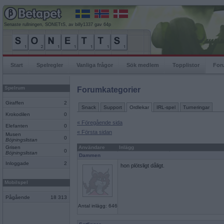
Senaste rullningen, SONETtS, av billy1337 gav 64p
Start
Spelregler
Vanliga frågor
Sök medlem
Topplistor
For
Spelrum
Forumkategorier
Giraffen
2
Snack
Support
Ordlekar
IRL-spel
Turneringar
Krokodilen
0
« Föregående sida
Elefanten
0
« Första sidan
Musen
0
Böjningslistan
Grisen
Användare
Inlägg
0
Böjningslistan
Dammen
Inloggade
2
hon plötsligt dåligt.
Mobilspel
Pågående
18 313
Antal inlägg: 646