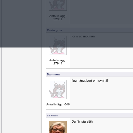
Antal inlägg:
22361
Greta grus
for iväg mot nån
Antal inlägg:
27944
Dammen
figur långt bort om synhåll.
Antal inlägg: 646
asasan
Du får stå själv