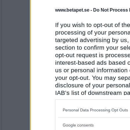
skrå vid Ingrids lår
www.betapet.se -
Do Not Process 
If you wish to opt-out of the
Antal inlägg:
27944
processing of your personal
targeted advertising by us
Sotfinger
section to confirm your sel
. Nu blir bion mörk
opt-out request is proces
interest-based ads based o
us or personal information d
Antal inlägg:
22361
your opt-out. You may separ
Dammen
disclosure of your personal
, och Björnstigs fot når
IAB’s list of downstream pa
also be disclosed by us to 
Downstream Participants
th
Personal Data Processing Opt Outs
Antal inlägg: 646
third parties.
Greta grus
Google consents
Please note that this web
och Ingrid hör då