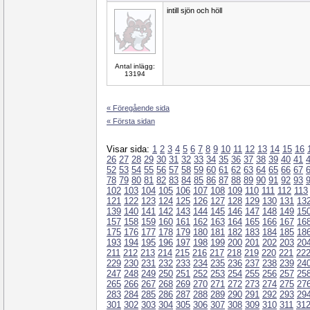
intill sjön och höll
Antal inlägg:
13194
« Föregående sida
« Första sidan
Visar sida:
1
2
3
4
5
6
7
8
9
10
11
12
13
14
15
16
26
27
28
29
30
31
32
33
34
35
36
37
38
39
40
41
52
53
54
55
56
57
58
59
60
61
62
63
64
65
66
67
78
79
80
81
82
83
84
85
86
87
88
89
90
91
92
93
102
103
104
105
106
107
108
109
110
111
112
113
121
122
123
124
125
126
127
128
129
130
131
13
139
140
141
142
143
144
145
146
147
148
149
15
157
158
159
160
161
162
163
164
165
166
167
16
175
176
177
178
179
180
181
182
183
184
185
18
193
194
195
196
197
198
199
200
201
202
203
20
211
212
213
214
215
216
217
218
219
220
221
22
229
230
231
232
233
234
235
236
237
238
239
24
247
248
249
250
251
252
253
254
255
256
257
25
265
266
267
268
269
270
271
272
273
274
275
27
283
284
285
286
287
288
289
290
291
292
293
29
301
302
303
304
305
306
307
308
309
310
311
31