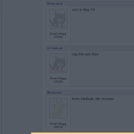
Greta grus
som är lång. På
Antal inlägg:
27944
en dum en
väg från sjön finns
Antal inlägg:
13194
Ruckzuck
Kurts klädbutik, där strumpor
Antal inlägg:
34614