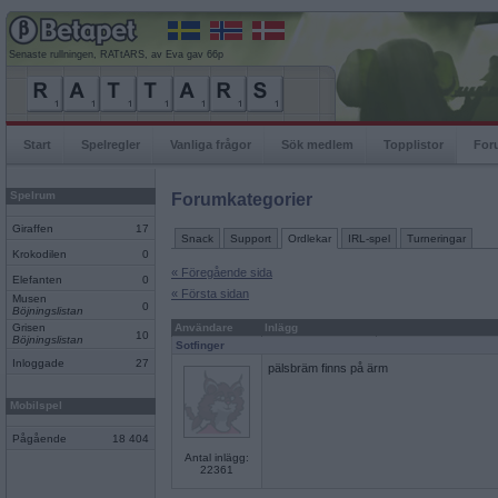
Senaste rullningen, RATtARS, av Eva gav 66p
Start
Spelregler
Vanliga frågor
Sök medlem
Topplistor
For
Spelrum
Forumkategorier
Giraffen
17
Snack
Support
Ordlekar
IRL-spel
Turneringar
Krokodilen
0
« Föregående sida
Elefanten
0
« Första sidan
Musen
0
Böjningslistan
Grisen
Användare
Inlägg
10
Böjningslistan
Sotfinger
Inloggade
27
pälsbräm finns på ärm
Mobilspel
Pågående
18 404
Antal inlägg:
22361