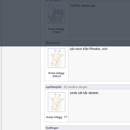
Fel Pär menar jag
Antal inlägg:
27944
Ruckzuck
sjö-visor från Rhodos, och
Antal inlägg:
34614
spilldmjölk
- Ej medlem längre
strök sitt hår distinkt
Antal inlägg: 77
Sotfinger