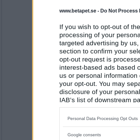
junis11
www.betapet.se -
Do Not Process 
Säljs för fyrtio spänn
If you wish to opt-out of the
processing of your personal
Antal inlägg: 17
targeted advertising by us
section to confirm your sel
Ruckzuck
styck. Troll-Hjördis fick sju
opt-out request is proces
interest-based ads based o
us or personal information d
your opt-out. You may separ
Antal inlägg:
34614
disclosure of your personal
en dum en
IAB’s list of downstream pa
strumpor för hon vill
also be disclosed by us to 
Downstream Participants
th
Personal Data Processing Opt Outs
third parties.
Antal inlägg:
13194
Google consents
Please note that this web