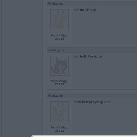
Ruckzuck
och du blir sjuk
Antal inlägg:
34614
Greta grus
och trött. Positivt är
Antal inlägg:
27944
Ruckzuck
dock förhöjd själslig kraft
Antal inlägg:
34614