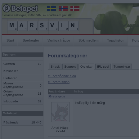
Senaste rullningen, mARSVIN, av shabbas70 gav 78p
Start
Spelregler
Vanliga frågor
Sök medlem
Topplistor
For
Spelrum
Forumkategorier
Giraffen
19
Snack
Support
Ordlekar
IRL-spel
Turneringar
Krokodilen
0
« Föregående sida
Elefanten
0
« Första sidan
Musen
0
Böjningslistan
Grisen
Användare
Inlägg
13
Böjningslistan
Greta grus
Inloggade
32
insläppligt i din märg
Mobilspel
Pågående
18 446
Antal inlägg:
27944