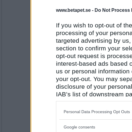
Greta grus
www.betapet.se -
Do Not Process 
och god syn i
If you wish to opt-out of the
processing of your personal
Antal inlägg:
27944
targeted advertising by us
section to confirm your sel
Sotfinger
opt-out request is proces
mörk omgivning där spökdjur
interest-based ads based o
us or personal information d
your opt-out. You may separ
Antal inlägg:
22361
disclosure of your personal
IAB’s list of downstream pa
Ruckzuck
göms i vrår och
also be disclosed by us to 
Downstream Participants
th
Personal Data Processing Opt Outs
third parties.
Antal inlägg:
Google consents
34614
Please note that this web