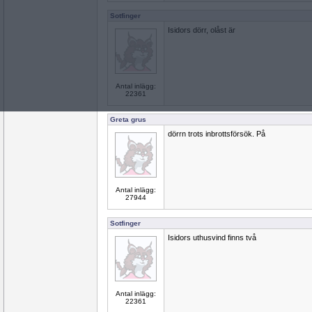
Sotfinger
Isidors dörr, olåst är
Antal inlägg:
22361
Greta grus
dörrn trots inbrottsförsök. På
Antal inlägg:
27944
Sotfinger
Isidors uthusvind finns två
Antal inlägg:
22361