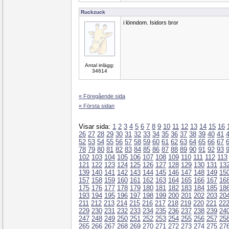
Ruckzuck
i lönndom. Isidors bror
Antal inlägg:
34614
« Föregående sida
« Första sidan
Visar sida:
1
2
3
4
5
6
7
8
9
10
11
12
13
14
15
16
26
27
28
29
30
31
32
33
34
35
36
37
38
39
40
41
52
53
54
55
56
57
58
59
60
61
62
63
64
65
66
67
78
79
80
81
82
83
84
85
86
87
88
89
90
91
92
93
102
103
104
105
106
107
108
109
110
111
112
113
121
122
123
124
125
126
127
128
129
130
131
13
139
140
141
142
143
144
145
146
147
148
149
15
157
158
159
160
161
162
163
164
165
166
167
16
175
176
177
178
179
180
181
182
183
184
185
18
193
194
195
196
197
198
199
200
201
202
203
20
211
212
213
214
215
216
217
218
219
220
221
22
229
230
231
232
233
234
235
236
237
238
239
24
247
248
249
250
251
252
253
254
255
256
257
25
265
266
267
268
269
270
271
272
273
274
275
27