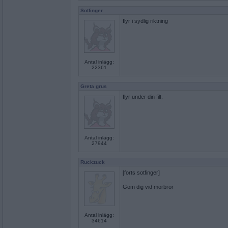
Sotfinger
flyr i sydlig riktning
Antal inlägg:
22361
Greta grus
flyr under din filt.
Antal inlägg:
27944
Ruckzuck
[forts sotfinger]
Göm dig vid morbror
Antal inlägg:
34614