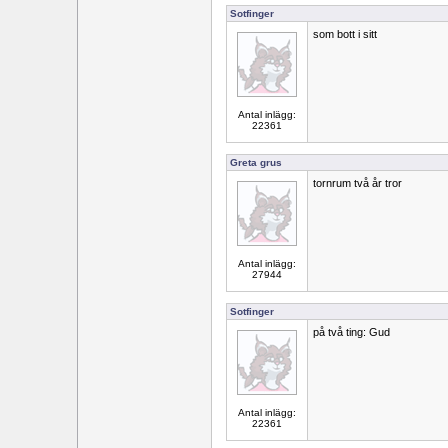
Sotfinger
som bott i sitt
Antal inlägg:
22361
Greta grus
tornrum två år tror
Antal inlägg:
27944
Sotfinger
på två ting: Gud
Antal inlägg:
22361