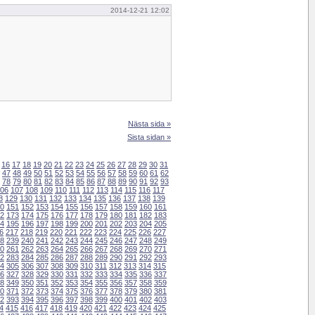
2014-12-21 12:02
Nästa sida »
Sista sidan »
16
17
18
19
20
21
22
23
24
25
26
27
28
29
30
31
47
48
49
50
51
52
53
54
55
56
57
58
59
60
61
62
78
79
80
81
82
83
84
85
86
87
88
89
90
91
92
93
06
107
108
109
110
111
112
113
114
115
116
117
8
129
130
131
132
133
134
135
136
137
138
139
0
151
152
153
154
155
156
157
158
159
160
161
2
173
174
175
176
177
178
179
180
181
182
183
4
195
196
197
198
199
200
201
202
203
204
205
6
217
218
219
220
221
222
223
224
225
226
227
8
239
240
241
242
243
244
245
246
247
248
249
0
261
262
263
264
265
266
267
268
269
270
271
2
283
284
285
286
287
288
289
290
291
292
293
4
305
306
307
308
309
310
311
312
313
314
315
6
327
328
329
330
331
332
333
334
335
336
337
8
349
350
351
352
353
354
355
356
357
358
359
0
371
372
373
374
375
376
377
378
379
380
381
2
393
394
395
396
397
398
399
400
401
402
403
4
415
416
417
418
419
420
421
422
423
424
425