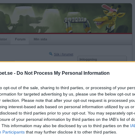
istor
Forum
Min sida
Sök i forumet
Inloggning
rneringar
Användare
et.se -
Do Not Process My Personal Information
Nästa sida »
Lösenord
Sista sidan »
to opt-out of the sale, sharing to third parties, or processing of your per
Kom ihåg mig
2014-12-15 13:52
formation for targeted advertising by us, please use the below opt-out s
Logga in
r selection. Please note that after your opt-out request is processed y
eing interest-based ads based on personal information utilized by us or
Glömt ditt lösenord?
Få ny aktiveringslänk
disclosed to third parties prior to your opt-out. You may separately opt-
losure of your personal information by third parties on the IAB’s list of
. This information may also be disclosed by us to third parties on the
IA
Betapet är gratis!
Participants
that may further disclose it to other third parties.