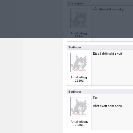
Greta grus
såg drömskt mot skyn.
Antal inlägg:
27944
Sotfinger
Ett så drömskt skott
Antal inlägg:
22361
Sotfinger
Fel
Vårt skott som ännu
Antal inlägg:
22361