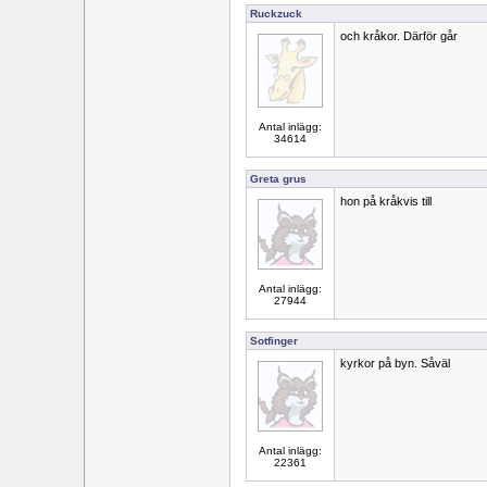
Ruckzuck
och kråkor. Därför går
Antal inlägg:
34614
Greta grus
hon på kråkvis till
Antal inlägg:
27944
Sotfinger
kyrkor på byn. Såväl
Antal inlägg:
22361