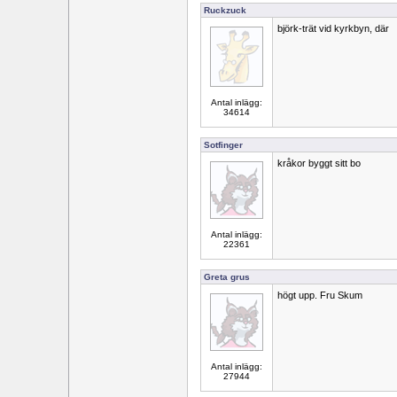
Ruckzuck
björk-trät vid kyrkbyn, där
Antal inlägg:
34614
Sotfinger
kråkor byggt sitt bo
Antal inlägg:
22361
Greta grus
högt upp. Fru Skum
Antal inlägg:
27944