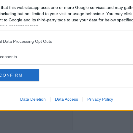
2014-12-15 23:30
Vill du bli
 that this website/app uses one or more Google services and may gath
medlem?
including but not limited to your visit or usage behaviour. You may click 
 to Google and its third-party tags to use your data for below specifi
Skapa nytt konto
ogle consent section.
l Data Processing Opt Outs
2014-12-16 10:23
consents
CONFIRM
2014-12-16 11:22
Data Deletion
Data Access
Privacy Policy