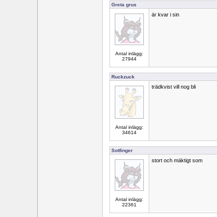
Greta grus
är kvar i sin
Antal inlägg:
27944
Ruckzuck
trädkvist vill nog bli
Antal inlägg:
34614
Sotfinger
stort och mäktigt som
Antal inlägg:
22361