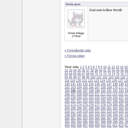
Greta grus
Gud som kråkor förstår
Antal inlägg:
27944
« Föregående sida
« Första sidan
Visar sida:
1
2
3
4
5
6
7
8
9
10
11
12
13
14
15
32
33
34
35
36
37
38
39
40
41
42
43
44
45
46
63
64
65
66
67
68
69
70
71
72
73
74
75
76
77
94
95
96
97
98
99
100
101
102
103
104
105
1
118
119
120
121
122
123
124
125
126
127
12
140
141
142
143
144
145
146
147
148
149
15
162
163
164
165
166
167
168
169
170
171
17
184
185
186
187
188
189
190
191
192
193
19
206
207
208
209
210
211
212
213
214
215
21
228
229
230
231
232
233
234
235
236
237
23
250
251
252
253
254
255
256
257
258
259
26
272
273
274
275
276
277
278
279
280
281
28
294
295
296
297
298
299
300
301
302
303
30
316
317
318
319
320
321
322
323
324
325
32
338
339
340
341
342
343
344
345
346
347
34
360
361
362
363
364
365
366
367
368
369
37
382
383
384
385
386
387
388
389
390
391
39
404
405
406
407
408
409
410
411
412
413
41