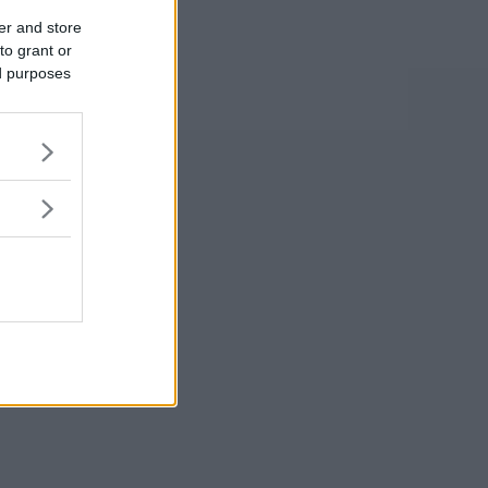
er and store
to grant or
ed purposes