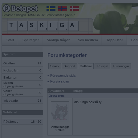
Senaste rullningen, TASKIGA, av GrandeGranen gav 87p
Start
Spelregler
Vanliga frågor
Sök medlem
Topplistor
For
Spelrum
Forumkategorier
Giraffen
29
Snack
Support
Ordlekar
IRL-spel
Turneringar
Krokodilen
0
« Föregående sida
Elefanten
0
« Första sidan
Musen
0
Böjningslistan
Grisen
Användare
Inlägg
29
Böjningslistan
Greta grus
Inloggade
58
din Zingo också ty
Mobilspel
Pågående
18 420
Antal inlägg:
27944