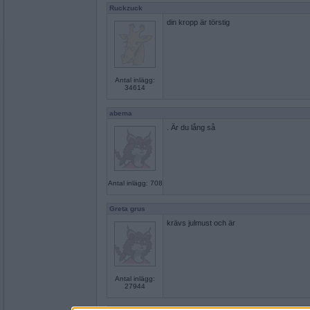
Ruckzuck
din kropp är törstig
Antal inlägg:
34614
abema
. Är du lång så
Antal inlägg: 708
Greta grus
krävs julmust och är
Antal inlägg:
27944