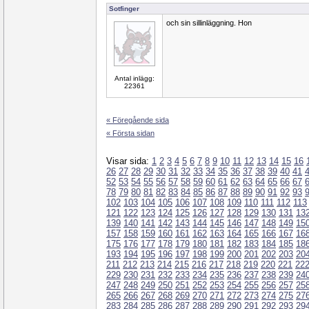
Sotfinger
och sin sillinläggning. Hon
Antal inlägg:
22361
« Föregående sida
« Första sidan
Visar sida:
1
2
3
4
5
6
7
8
9
10
11
12
13
14
15
16
26
27
28
29
30
31
32
33
34
35
36
37
38
39
40
41
52
53
54
55
56
57
58
59
60
61
62
63
64
65
66
67
78
79
80
81
82
83
84
85
86
87
88
89
90
91
92
93
102
103
104
105
106
107
108
109
110
111
112
113
121
122
123
124
125
126
127
128
129
130
131
13
139
140
141
142
143
144
145
146
147
148
149
15
157
158
159
160
161
162
163
164
165
166
167
16
175
176
177
178
179
180
181
182
183
184
185
18
193
194
195
196
197
198
199
200
201
202
203
20
211
212
213
214
215
216
217
218
219
220
221
22
229
230
231
232
233
234
235
236
237
238
239
24
247
248
249
250
251
252
253
254
255
256
257
25
265
266
267
268
269
270
271
272
273
274
275
27
283
284
285
286
287
288
289
290
291
292
293
29