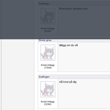
Sotfinger
Broccoli är utmärkt som
Antal inlägg:
22361
Greta grus
tillägg om du vill
Antal inlägg:
27944
Sotfinger
slå knut på dig
Antal inlägg:
22361