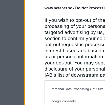
Ruckzuck
du tjock krävs öl.
www.betapet.se -
Do Not Process 
If you wish to opt-out of the
processing of your personal
Antal inlägg:
34614
targeted advertising by us
Greta grus
section to confirm your sel
Åk till någon hälsokostbutik
opt-out request is proces
interest-based ads based o
us or personal information d
Antal inlägg:
your opt-out. You may separ
27944
disclosure of your personal
Ruckzuck
IAB’s list of downstream pa
om du är mjäkig
also be disclosed by us to 
Downstream Participants
th
Personal Data Processing Opt Outs
third parties.
Antal inlägg:
34614
Google consents
Please note that this web