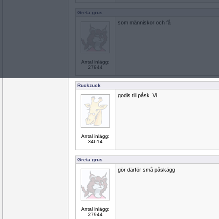
Greta grus
som människor och få
Antal inlägg:
27944
Ruckzuck
godis till påsk. Vi
Antal inlägg:
34614
Greta grus
gör därför små påskägg
Antal inlägg:
27944