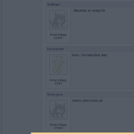
Sotfinger
. Bläckfisk är nyttigt för
Antal inlägg:
22361
Farnsworth
höns. Om bläckfisk ätits
Antal inlägg:
2153
Greta grus
märks sånt kvickt på
Antal inlägg:
27944