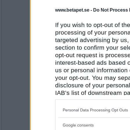
Sotfinger
www.betapet.se -
Do Not Process 
äggläggning. Fjorton ägg blir
If you wish to opt-out of the
processing of your personal
Antal inlägg:
22361
targeted advertising by us
section to confirm your sel
Ruckzuck
opt-out request is proces
guldägg, och vi får
interest-based ads based o
us or personal information d
your opt-out. You may separ
Antal inlägg:
34614
disclosure of your personal
IAB’s list of downstream pa
Sotfinger
pris för Best In
also be disclosed by us to 
Downstream Participants
th
Personal Data Processing Opt Outs
third parties.
Antal inlägg:
Google consents
22361
Please note that this web