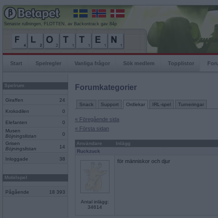
Senaste rullningen, FLOTTEN, av Backontrack gav 84p
Start
Spelregler
Vanliga frågor
Sök medlem
Topplistor
For
Spelrum
Forumkategorier
Giraffen
24
Snack
Support
Ordlekar
IRL-spel
Turneringar
Krokodilen
0
« Föregående sida
Elefanten
0
« Första sidan
Musen
0
Böjningslistan
Grisen
Användare
Inlägg
14
Böjningslistan
Ruckzuck
Inloggade
38
för människor och djur
Mobilspel
Pågående
18 393
Antal inlägg:
34614