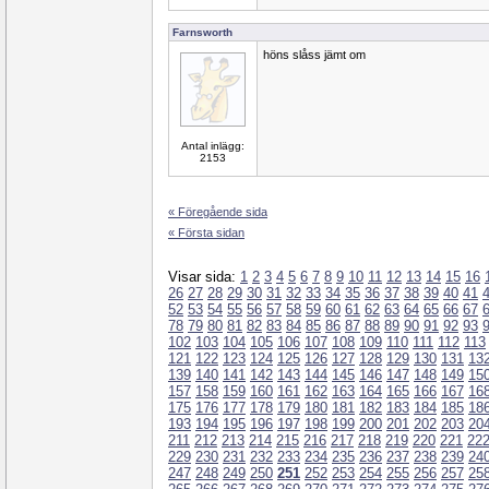
Farnsworth
höns slåss jämt om
Antal inlägg:
2153
« Föregående sida
« Första sidan
Visar sida:
1
2
3
4
5
6
7
8
9
10
11
12
13
14
15
16
26
27
28
29
30
31
32
33
34
35
36
37
38
39
40
41
52
53
54
55
56
57
58
59
60
61
62
63
64
65
66
67
78
79
80
81
82
83
84
85
86
87
88
89
90
91
92
93
102
103
104
105
106
107
108
109
110
111
112
113
121
122
123
124
125
126
127
128
129
130
131
13
139
140
141
142
143
144
145
146
147
148
149
15
157
158
159
160
161
162
163
164
165
166
167
16
175
176
177
178
179
180
181
182
183
184
185
18
193
194
195
196
197
198
199
200
201
202
203
20
211
212
213
214
215
216
217
218
219
220
221
22
229
230
231
232
233
234
235
236
237
238
239
24
247
248
249
250
251
252
253
254
255
256
257
25