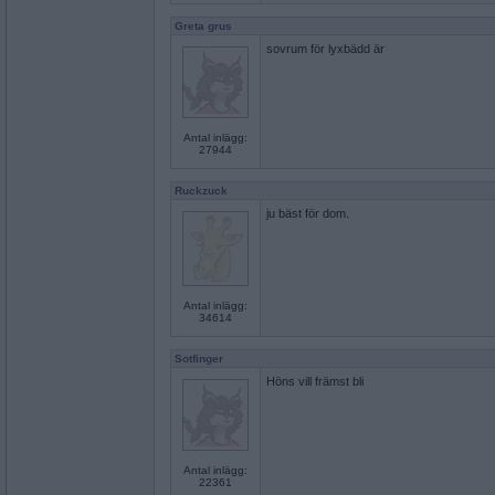
Greta grus
sovrum för lyxbädd är
Antal inlägg:
27944
Ruckzuck
ju bäst för dom.
Antal inlägg:
34614
Sotfinger
Höns vill främst bli
Antal inlägg:
22361