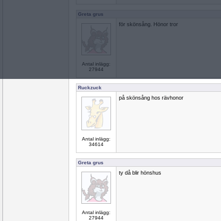
Greta grus
för skönsång. Hönor tror
Antal inlägg:
27944
Ruckzuck
på skönsång hos rävhonor
Antal inlägg:
34614
Greta grus
ty då blir hönshus
Antal inlägg:
27944