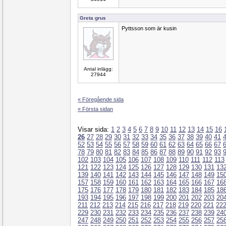
Greta grus
Pyttsson som är kusin
Antal inlägg:
27944
« Föregående sida
« Första sidan
Visar sida:
1
2
3
4
5
6
7
8
9
10
11
12
13
14
15
16
26
27
28
29
30
31
32
33
34
35
36
37
38
39
40
41
52
53
54
55
56
57
58
59
60
61
62
63
64
65
66
67
78
79
80
81
82
83
84
85
86
87
88
89
90
91
92
93
102
103
104
105
106
107
108
109
110
111
112
113
121
122
123
124
125
126
127
128
129
130
131
13
139
140
141
142
143
144
145
146
147
148
149
15
157
158
159
160
161
162
163
164
165
166
167
16
175
176
177
178
179
180
181
182
183
184
185
18
193
194
195
196
197
198
199
200
201
202
203
20
211
212
213
214
215
216
217
218
219
220
221
22
229
230
231
232
233
234
235
236
237
238
239
24
247
248
249
250
251
252
253
254
255
256
257
25