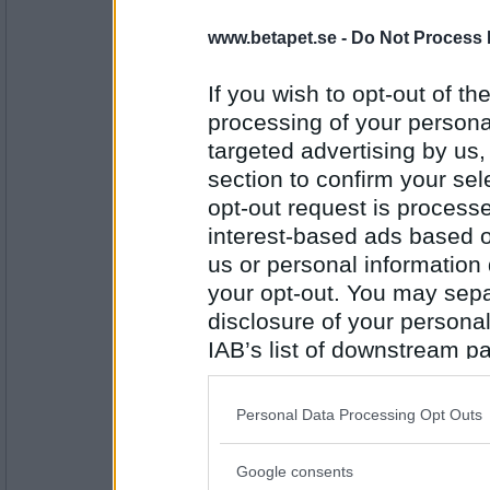
Ruckzuck
www.betapet.se -
Do Not Process 
kors 1. På kors
If you wish to opt-out of the
processing of your personal
Antal inlägg:
targeted advertising by us
34614
section to confirm your sel
Greta grus
opt-out request is proces
2 och 3 stod:
interest-based ads based o
us or personal information d
your opt-out. You may separ
Antal inlägg:
27944
disclosure of your personal
IAB’s list of downstream pa
Ruckzuck
"Pris $20". När någon
also be disclosed by us to 
Downstream Participants
th
Personal Data Processing Opt Outs
third parties.
Antal inlägg:
Google consents
34614
Please note that this web