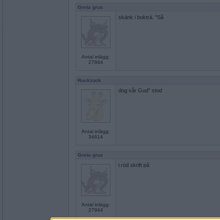
Greta grus
skänk i bokträ. "Så
Antal inlägg:
27944
Ruckzuck
dog vår Gud" stod
Antal inlägg:
34614
Greta grus
i röd skrift på
Antal inlägg:
27944