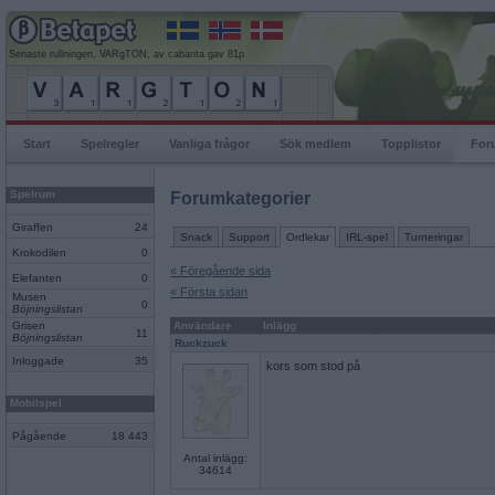
Senaste rullningen, VARgTON, av cabarita gav 81p
Start
Spelregler
Vanliga frågor
Sök medlem
Topplistor
For
Spelrum
Forumkategorier
Giraffen
24
Snack
Support
Ordlekar
IRL-spel
Turneringar
Krokodilen
0
« Föregående sida
Elefanten
0
« Första sidan
Musen
0
Böjningslistan
Grisen
Användare
Inlägg
11
Böjningslistan
Ruckzuck
Inloggade
35
kors som stod på
Mobilspel
Pågående
18 443
Antal inlägg:
34614