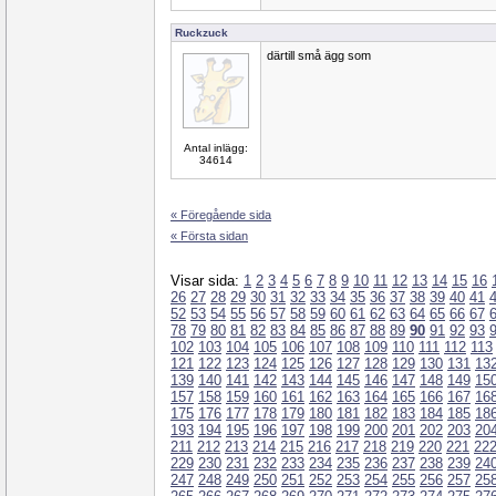
Ruckzuck
därtill små ägg som
Antal inlägg:
34614
« Föregående sida
« Första sidan
Visar sida:
1
2
3
4
5
6
7
8
9
10
11
12
13
14
15
16
26
27
28
29
30
31
32
33
34
35
36
37
38
39
40
41
52
53
54
55
56
57
58
59
60
61
62
63
64
65
66
67
78
79
80
81
82
83
84
85
86
87
88
89
90
91
92
93
102
103
104
105
106
107
108
109
110
111
112
113
121
122
123
124
125
126
127
128
129
130
131
13
139
140
141
142
143
144
145
146
147
148
149
15
157
158
159
160
161
162
163
164
165
166
167
16
175
176
177
178
179
180
181
182
183
184
185
18
193
194
195
196
197
198
199
200
201
202
203
20
211
212
213
214
215
216
217
218
219
220
221
22
229
230
231
232
233
234
235
236
237
238
239
24
247
248
249
250
251
252
253
254
255
256
257
25