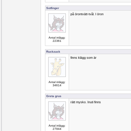
Sotfinger
på örontvätt-tvål. I öron
Antal inlägg:
22361
Ruckzuck
finns klägg som är
Antal inlägg:
34614
Greta grus
rätt mysko. Inuti finns
Antal inlägg:
27944