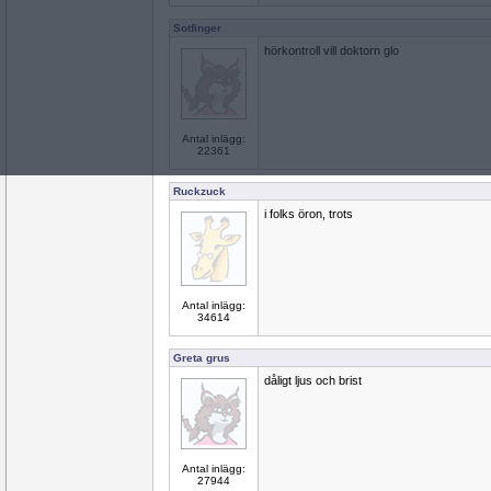
Sotfinger
hörkontroll vill doktorn glo
Antal inlägg:
22361
Ruckzuck
i folks öron, trots
Antal inlägg:
34614
Greta grus
dåligt ljus och brist
Antal inlägg:
27944