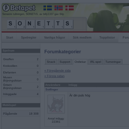
Senaste rullningen, SONETtS, av billy1337 gav 64p
Start
Spelregler
Vanliga frågor
Sök medlem
Topplistor
For
Spelrum
Forumkategorier
Giraffen
2
Snack
Support
Ordlekar
IRL-spel
Turneringar
Krokodilen
0
« Föregående sida
Elefanten
0
« Första sidan
Musen
0
Böjningslistan
Grisen
Användare
Inlägg
2
Böjningslistan
Sotfinger
Inloggade
4
Är din puls hög
Mobilspel
Pågående
18 308
Antal inlägg:
22361