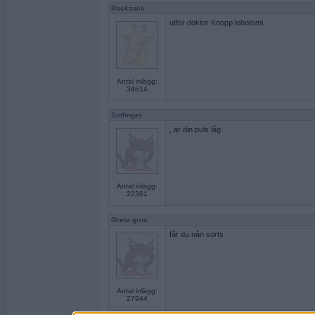
Ruckzuck
utför doktor Knopp lobotomi
Antal inlägg:
34614
Sotfinger
, är din puls låg
Antal inlägg:
22361
Greta grus
får du nån sorts
Antal inlägg:
27944