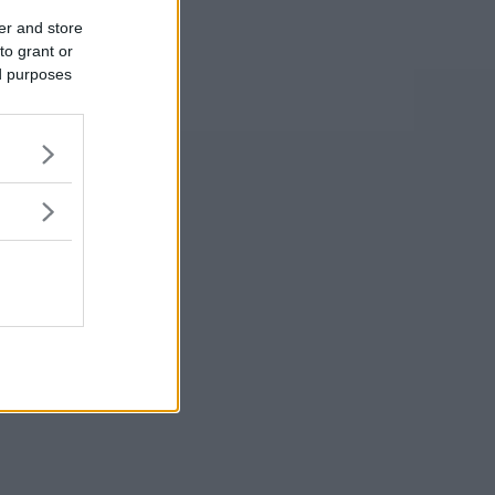
er and store
to grant or
ed purposes