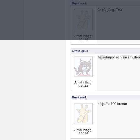
Ruckzuck
är på gång. Två
Antal inlägg:
34614
Greta grus
hälsolimpor och sju smultro
Antal inlägg:
27944
Ruckzuck
säljs för 100 kronor
Antal inlägg:
34614