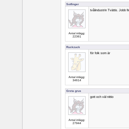
Sotfinger
tvålindustrin Tvättis. Jobb f
Antal inlägg:
22361
Ruckzuck
för folk som är
Antal inlägg:
34614
Greta grus
gott och väl nittio
Antal inlägg:
27944