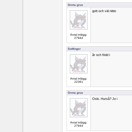
Greta grus
gott och väl nittio
Antal inlägg:
27944
Sotfinger
år och född i
Antal inlägg:
22361
Greta grus
Oslo. Hurså? Jo i
Antal inlägg:
27944