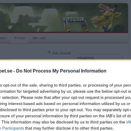
istor
Forum
Min sida
Sök i forumet
Inloggning
rneringar
Användare
et.se -
Do Not Process My Personal Information
Nästa sida »
Lösenord
Sista sidan »
to opt-out of the sale, sharing to third parties, or processing of your per
Kom ihåg mig
2015-02-04 09:06
formation for targeted advertising by us, please use the below opt-out s
Logga in
r selection. Please note that after your opt-out request is processed y
eing interest-based ads based on personal information utilized by us or
Glömt ditt lösenord?
Få ny aktiveringslänk
disclosed to third parties prior to your opt-out. You may separately opt-
losure of your personal information by third parties on the IAB’s list of
. This information may also be disclosed by us to third parties on the
IA
Betapet är gratis!
Participants
that may further disclose it to other third parties.