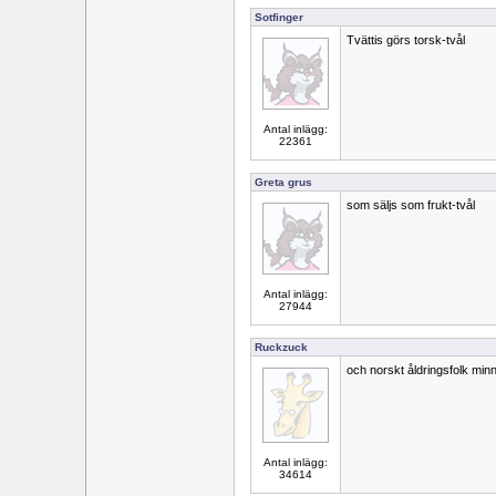
Sotfinger
Tvättis görs torsk-tvål
Antal inlägg:
22361
Greta grus
som säljs som frukt-tvål
Antal inlägg:
27944
Ruckzuck
och norskt åldringsfolk min
Antal inlägg:
34614