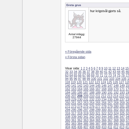
Greta grus
hur krigstvål gjorts så.
Antal inlägg:
27944
« Föregående sida
« Första sidan
Visar sida:
1
2
3
4
5
6
7
8
9
10
11
12
13
14
15
32
33
34
35
36
37
38
39
40
41
42
43
44
45
46
63
64
65
66
67
68
69
70
71
72
73
74
75
76
77
94
95
96
97
98
99
100
101
102
103
104
105
1
118
119
120
121
122
123
124
125
126
127
12
140
141
142
143
144
145
146
147
148
149
15
162
163
164
165
166
167
168
169
170
171
17
184
185
186
187
188
189
190
191
192
193
19
206
207
208
209
210
211
212
213
214
215
21
228
229
230
231
232
233
234
235
236
237
23
250
251
252
253
254
255
256
257
258
259
26
272
273
274
275
276
277
278
279
280
281
28
294
295
296
297
298
299
300
301
302
303
30
316
317
318
319
320
321
322
323
324
325
32
338
339
340
341
342
343
344
345
346
347
34
360
361
362
363
364
365
366
367
368
369
37
382
383
384
385
386
387
388
389
390
391
39
404
405
406
407
408
409
410
411
412
413
41