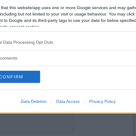
2015-02-04 09:38
Vill du bli
 that this website/app uses one or more Google services and may gath
medlem?
including but not limited to your visit or usage behaviour. You may click 
 to Google and its third-party tags to use your data for below specifi
Skapa nytt konto
ogle consent section.
l Data Processing Opt Outs
2015-02-04 09:58
consents
CONFIRM
2015-02-04 11:39
 utförsäljning
Data Deletion
Data Access
Privacy Policy