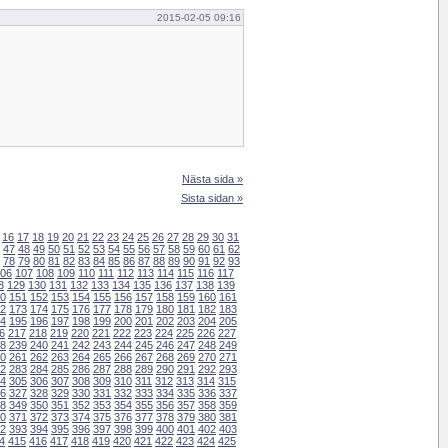
2015-02-05 09:16
Nästa sida »
Sista sidan »
16
17
18
19
20
21
22
23
24
25
26
27
28
29
30
31
47
48
49
50
51
52
53
54
55
56
57
58
59
60
61
62
78
79
80
81
82
83
84
85
86
87
88
89
90
91
92
93
06
107
108
109
110
111
112
113
114
115
116
117
8
129
130
131
132
133
134
135
136
137
138
139
0
151
152
153
154
155
156
157
158
159
160
161
2
173
174
175
176
177
178
179
180
181
182
183
4
195
196
197
198
199
200
201
202
203
204
205
6
217
218
219
220
221
222
223
224
225
226
227
8
239
240
241
242
243
244
245
246
247
248
249
0
261
262
263
264
265
266
267
268
269
270
271
2
283
284
285
286
287
288
289
290
291
292
293
4
305
306
307
308
309
310
311
312
313
314
315
6
327
328
329
330
331
332
333
334
335
336
337
8
349
350
351
352
353
354
355
356
357
358
359
0
371
372
373
374
375
376
377
378
379
380
381
2
393
394
395
396
397
398
399
400
401
402
403
4
415
416
417
418
419
420
421
422
423
424
425