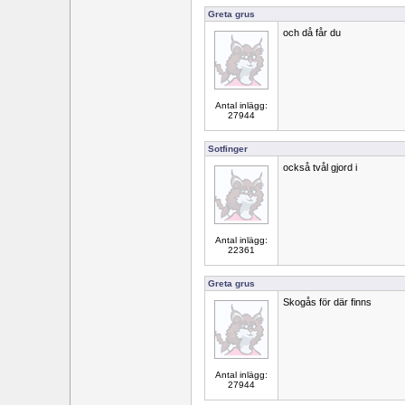
Greta grus
och då får du
Antal inlägg:
27944
Sotfinger
också tvål gjord i
Antal inlägg:
22361
Greta grus
Skogås för där finns
Antal inlägg:
27944