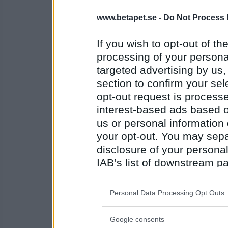
Sotfinger
www.betapet.se -
Do Not Process 
blivit något bränt i
If you wish to opt-out of the
processing of your personal
Antal inlägg:
22361
targeted advertising by us
section to confirm your sel
Sotfinger
opt-out request is proces
blivit något bränt i
interest-based ads based o
us or personal information d
your opt-out. You may separ
Antal inlägg:
22361
disclosure of your personal
IAB’s list of downstream pa
Ruckzuck
vår ugn. Om Jöns
also be disclosed by us to 
Downstream Participants
th
Personal Data Processing Opt Outs
third parties.
Antal inlägg:
Google consents
34614
Please note that this web