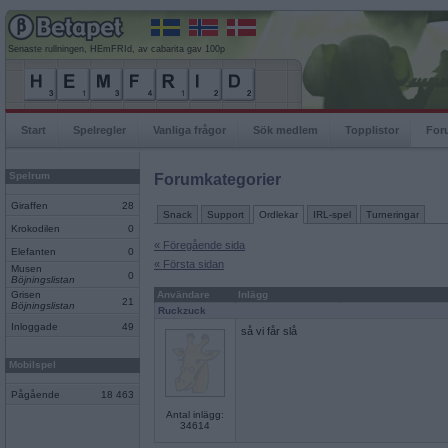
Senaste rullningen, HEmFRId, av cabarita gav 100p
Start
Spelregler
Vanliga frågor
Sök medlem
Topplistor
For
Spelrum
Forumkategorier
Giraffen
28
Snack
Support
Ordlekar
IRL-spel
Turneringar
Krokodilen
0
« Föregående sida
Elefanten
0
« Första sidan
Musen
0
Böjningslistan
Grisen
Användare
Inlägg
21
Böjningslistan
Ruckzuck
Inloggade
49
så vi får slå
Mobilspel
Pågående
18 463
Antal inlägg:
34614