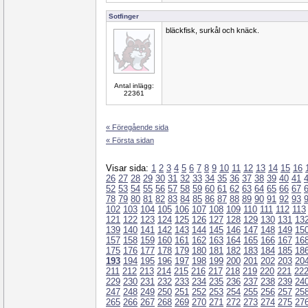
Sotfinger
bläckfisk, surkål och knäck.
Antal inlägg:
22361
« Föregående sida
« Första sidan
Visar sida:
1
2
3
4
5
6
7
8
9
10
11
12
13
14
15
16
26
27
28
29
30
31
32
33
34
35
36
37
38
39
40
41
52
53
54
55
56
57
58
59
60
61
62
63
64
65
66
67
78
79
80
81
82
83
84
85
86
87
88
89
90
91
92
93
102
103
104
105
106
107
108
109
110
111
112
113
121
122
123
124
125
126
127
128
129
130
131
13
139
140
141
142
143
144
145
146
147
148
149
15
157
158
159
160
161
162
163
164
165
166
167
16
175
176
177
178
179
180
181
182
183
184
185
18
193
194
195
196
197
198
199
200
201
202
203
20
211
212
213
214
215
216
217
218
219
220
221
22
229
230
231
232
233
234
235
236
237
238
239
24
247
248
249
250
251
252
253
254
255
256
257
25
265
266
267
268
269
270
271
272
273
274
275
27