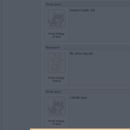
Greta grus
honom i kubb. Då
Antal inlägg:
27944
Ruckzuck
får Jöns nog ont
Antal inlägg:
34614
Greta grus
i sitt lår som
Antal inlägg:
27944