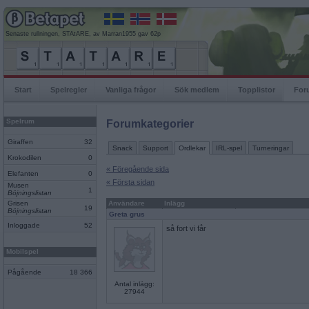
Senaste rullningen, STAtARE, av Marran1955 gav 62p
Start
Spelregler
Vanliga frågor
Sök medlem
Topplistor
For
Spelrum
Forumkategorier
Giraffen
32
Snack
Support
Ordlekar
IRL-spel
Turneringar
Krokodilen
0
« Föregående sida
Elefanten
0
« Första sidan
Musen
1
Böjningslistan
Grisen
Användare
Inlägg
19
Böjningslistan
Greta grus
Inloggade
52
så fort vi får
Mobilspel
Pågående
18 366
Antal inlägg:
27944