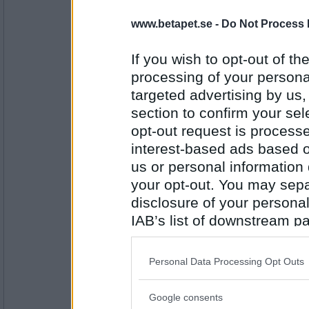
Zxa
www.betapet.se -
Do Not Process 
känt öllukt i dunk
If you wish to opt-out of the
processing of your personal
Antal inlägg: 190
targeted advertising by us
section to confirm your sel
Greta grus
, nix vi fick spritkork
opt-out request is proces
interest-based ads based o
us or personal information d
your opt-out. You may separ
Antal inlägg:
27944
disclosure of your personal
Sotfinger
IAB’s list of downstream pa
i ögonvrån och grät
also be disclosed by us to 
Downstream Participants
th
Personal Data Processing Opt Outs
third parties.
Antal inlägg:
22361
Google consents
Please note that this web