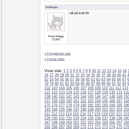
Sotfinger
slå på knät för
Antal inlägg:
22361
« Föregående sida
« Första sidan
Visar sida:
1
2
3
4
5
6
7
8
9
10
11
12
13
14
15
16
26
27
28
29
30
31
32
33
34
35
36
37
38
39
40
41
52
53
54
55
56
57
58
59
60
61
62
63
64
65
66
67
78
79
80
81
82
83
84
85
86
87
88
89
90
91
92
93
102
103
104
105
106
107
108
109
110
111
112
113
121
122
123
124
125
126
127
128
129
130
131
13
139
140
141
142
143
144
145
146
147
148
149
15
157
158
159
160
161
162
163
164
165
166
167
16
175
176
177
178
179
180
181
182
183
184
185
18
193
194
195
196
197
198
199
200
201
202
203
20
211
212
213
214
215
216
217
218
219
220
221
22
229
230
231
232
233
234
235
236
237
238
239
24
247
248
249
250
251
252
253
254
255
256
257
25
265
266
267
268
269
270
271
272
273
274
275
27