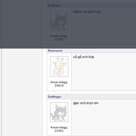
Sotfinger
någon nu grät högt
Antal inlägg:
22361
Ruckzuck
så gå och köp
Antal inlägg:
34614
Sotfinger
gips och knyt om
Antal inlägg:
22361