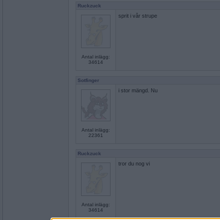
Ruckzuck
sprit i vår strupe
Antal inlägg:
34614
Sotfinger
i stor mängd. Nu
Antal inlägg:
22361
Ruckzuck
tror du nog vi
Antal inlägg:
34614