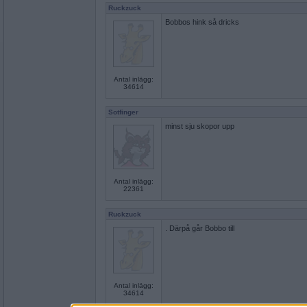
Ruckzuck
Bobbos hink så dricks
Antal inlägg:
34614
Sotfinger
minst sju skopor upp
Antal inlägg:
22361
Ruckzuck
. Därpå går Bobbo till
Antal inlägg:
34614