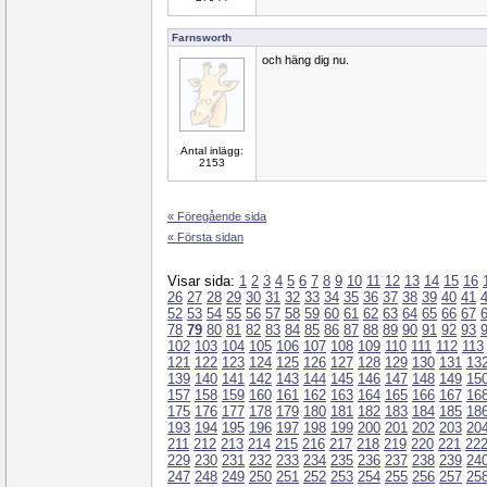
Farnsworth
och häng dig nu.
Antal inlägg:
2153
« Föregående sida
« Första sidan
Visar sida:
1
2
3
4
5
6
7
8
9
10
11
12
13
14
15
16
26
27
28
29
30
31
32
33
34
35
36
37
38
39
40
41
52
53
54
55
56
57
58
59
60
61
62
63
64
65
66
67
78
79
80
81
82
83
84
85
86
87
88
89
90
91
92
93
102
103
104
105
106
107
108
109
110
111
112
113
121
122
123
124
125
126
127
128
129
130
131
13
139
140
141
142
143
144
145
146
147
148
149
15
157
158
159
160
161
162
163
164
165
166
167
16
175
176
177
178
179
180
181
182
183
184
185
18
193
194
195
196
197
198
199
200
201
202
203
20
211
212
213
214
215
216
217
218
219
220
221
22
229
230
231
232
233
234
235
236
237
238
239
24
247
248
249
250
251
252
253
254
255
256
257
25