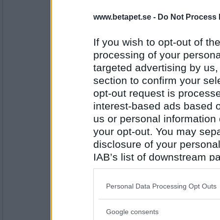
deGothia
www.betapet.se -
Do Not Process 
doktorn för sin värk
If you wish to opt-out of the
processing of your personal
Antal inlägg:
targeted advertising by us
5079
section to confirm your sel
Sotfinger
opt-out request is proces
och vill få ättiksprit
interest-based ads based o
us or personal information d
your opt-out. You may separ
Antal inlägg:
22361
disclosure of your personal
IAB’s list of downstream pa
Greta grus
also be disclosed by us to 
,minst tio ml/kg, för
Downstream Participants
th
Personal Data Processing Opt Outs
third parties.
Antal inlägg:
Google consents
27944
Please note that this web