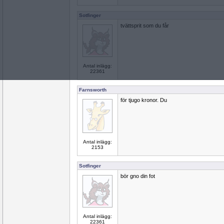
Sotfinger
tvättsprit som du får
Antal inlägg:
22361
Farnsworth
för tjugo kronor. Du
Antal inlägg:
2153
Sotfinger
bör gno din fot
Antal inlägg:
22361