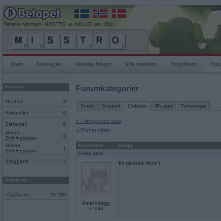
Senaste rullningen, MISSTRO, av billy1337 gav 159p
Start
Spelregler
Vanliga frågor
Sök medlem
Topplistor
For
Spelrum
Forumkategorier
Giraffen
3
Snack
Support
Ordlekar
IRL-spel
Turneringar
Krokodilen
0
« Föregående sida
Elefanten
0
« Första sidan
Musen
0
Böjningslistan
Grisen
Användare
Inlägg
1
Böjningslistan
Greta grus
Inloggade
4
fin gindrink finns i
Mobilspel
Pågående
18 289
Antal inlägg:
27944