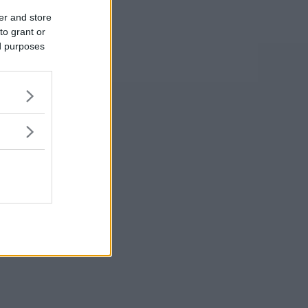
er and store
to grant or
ed purposes