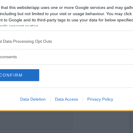
2012-08-22 21:53
Vill du bli
 that this website/app uses one or more Google services and may gath
medlem?
including but not limited to your visit or usage behaviour. You may click 
 to Google and its third-party tags to use your data for below specifi
Skapa nytt konto
ogle consent section.
l Data Processing Opt Outs
2012-08-24 00:39
consents
CONFIRM
2012-08-24 15:38
Data Deletion
Data Access
Privacy Policy