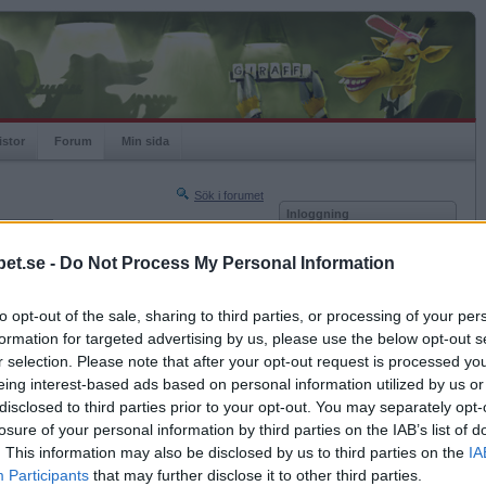
istor
Forum
Min sida
Sök i forumet
Inloggning
rneringar
Användare
et.se -
Do Not Process My Personal Information
Nästa sida »
Lösenord
Sista sidan »
to opt-out of the sale, sharing to third parties, or processing of your per
Kom ihåg mig
2012-08-22 21:26
formation for targeted advertising by us, please use the below opt-out s
Logga in
r selection. Please note that after your opt-out request is processed y
eing interest-based ads based on personal information utilized by us or
Glömt ditt lösenord?
Få ny aktiveringslänk
disclosed to third parties prior to your opt-out. You may separately opt-
losure of your personal information by third parties on the IAB’s list of
. This information may also be disclosed by us to third parties on the
IA
Betapet är gratis!
Participants
that may further disclose it to other third parties.