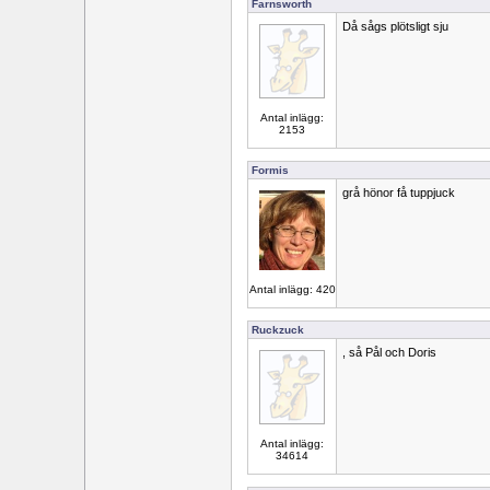
Farnsworth
Då sågs plötsligt sju
Antal inlägg:
2153
Formis
grå hönor få tuppjuck
Antal inlägg: 420
Ruckzuck
, så Pål och Doris
Antal inlägg:
34614