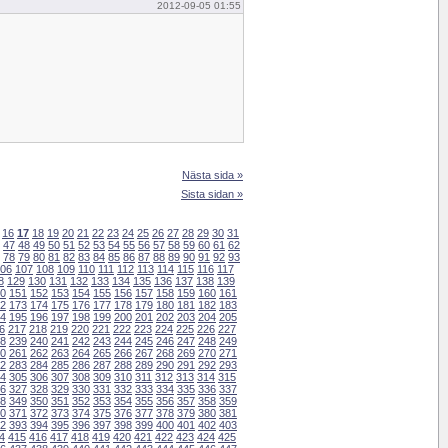
2012-09-05 01:55
Nästa sida »
Sista sidan »
16
17
18
19
20
21
22
23
24
25
26
27
28
29
30
31
47
48
49
50
51
52
53
54
55
56
57
58
59
60
61
62
78
79
80
81
82
83
84
85
86
87
88
89
90
91
92
93
06
107
108
109
110
111
112
113
114
115
116
117
8
129
130
131
132
133
134
135
136
137
138
139
0
151
152
153
154
155
156
157
158
159
160
161
2
173
174
175
176
177
178
179
180
181
182
183
4
195
196
197
198
199
200
201
202
203
204
205
6
217
218
219
220
221
222
223
224
225
226
227
8
239
240
241
242
243
244
245
246
247
248
249
0
261
262
263
264
265
266
267
268
269
270
271
2
283
284
285
286
287
288
289
290
291
292
293
4
305
306
307
308
309
310
311
312
313
314
315
6
327
328
329
330
331
332
333
334
335
336
337
8
349
350
351
352
353
354
355
356
357
358
359
0
371
372
373
374
375
376
377
378
379
380
381
2
393
394
395
396
397
398
399
400
401
402
403
4
415
416
417
418
419
420
421
422
423
424
425