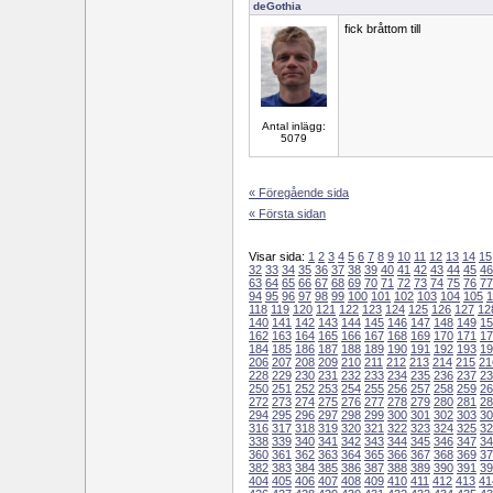
deGothia
fick bråttom till
Antal inlägg:
5079
« Föregående sida
« Första sidan
Visar sida:
1
2
3
4
5
6
7
8
9
10
11
12
13
14
15
32
33
34
35
36
37
38
39
40
41
42
43
44
45
46
63
64
65
66
67
68
69
70
71
72
73
74
75
76
77
94
95
96
97
98
99
100
101
102
103
104
105
1
118
119
120
121
122
123
124
125
126
127
12
140
141
142
143
144
145
146
147
148
149
15
162
163
164
165
166
167
168
169
170
171
17
184
185
186
187
188
189
190
191
192
193
19
206
207
208
209
210
211
212
213
214
215
21
228
229
230
231
232
233
234
235
236
237
23
250
251
252
253
254
255
256
257
258
259
26
272
273
274
275
276
277
278
279
280
281
28
294
295
296
297
298
299
300
301
302
303
30
316
317
318
319
320
321
322
323
324
325
32
338
339
340
341
342
343
344
345
346
347
34
360
361
362
363
364
365
366
367
368
369
37
382
383
384
385
386
387
388
389
390
391
39
404
405
406
407
408
409
410
411
412
413
41