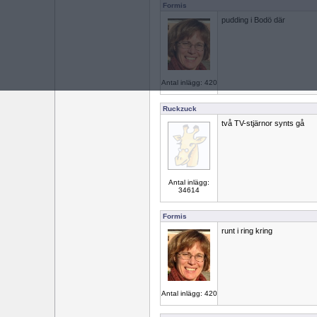
Formis
pudding i Bodö där
Antal inlägg: 420
Ruckzuck
två TV-stjärnor synts gå
Antal inlägg:
34614
Formis
runt i ring kring
Antal inlägg: 420