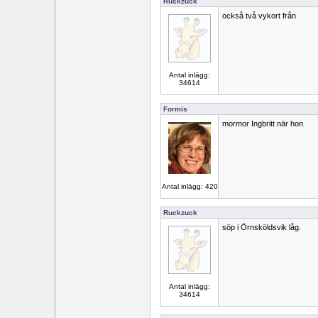
Ruckzuck
också två vykort från
Antal inlägg:
34614
Formis
mormor Ingbritt när hon
Antal inlägg: 420
Ruckzuck
söp i Örnsköldsvik låg.
Antal inlägg:
34614