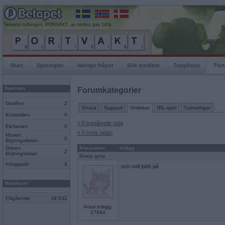
Senaste rullningen, PORtVAKT, av berlioz gav 140p
Start
Spelregler
Vanliga frågor
Sök medlem
Topplistor
For
Spelrum
Forumkategorier
Giraffen
2
Snack
Support
Ordlekar
IRL-spel
Turneringar
Krokodilen
0
« Föregående sida
Elefanten
0
« Första sidan
Musen
0
Böjningslistan
Grisen
Användare
Inlägg
2
Böjningslistan
Greta grus
Inloggade
4
och noll jobb på
Mobilspel
Pågående
18 532
Antal inlägg:
27944