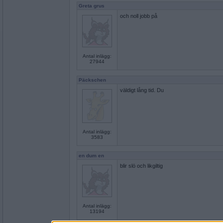
Greta grus
och noll jobb på
Antal inlägg:
27944
Päckschen
väldigt lång tid. Du
Antal inlägg:
3583
en dum en
blir slö och likgiltig
Antal inlägg:
13194