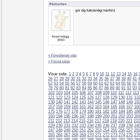
Päckschen
gör dig fullständigt hänförd
Antal inlägg:
3583
« Föregående sida
« Första sidan
Visar sida:
1
2
3
4
5
6
7
8
9
10
11
12
13
14
15
16
26
27
28
29
30
31
32
33
34
35
36
37
38
39
40
41
52
53
54
55
56
57
58
59
60
61
62
63
64
65
66
67
78
79
80
81
82
83
84
85
86
87
88
89
90
91
92
93
102
103
104
105
106
107
108
109
110
111
112
113
121
122
123
124
125
126
127
128
129
130
131
13
139
140
141
142
143
144
145
146
147
148
149
15
157
158
159
160
161
162
163
164
165
166
167
16
175
176
177
178
179
180
181
182
183
184
185
18
193
194
195
196
197
198
199
200
201
202
203
20
211
212
213
214
215
216
217
218
219
220
221
22
229
230
231
232
233
234
235
236
237
238
239
24
247
248
249
250
251
252
253
254
255
256
257
25
265
266
267
268
269
270
271
272
273
274
275
27
283
284
285
286
287
288
289
290
291
292
293
29