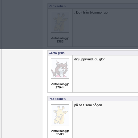
Päckschen
. Doft från blommor gör
Antal inlägg:
3583
Greta grus
dig upprymd, du glor
Antal inlägg:
27944
Päckschen
på oss som någon
Antal inlägg:
3583