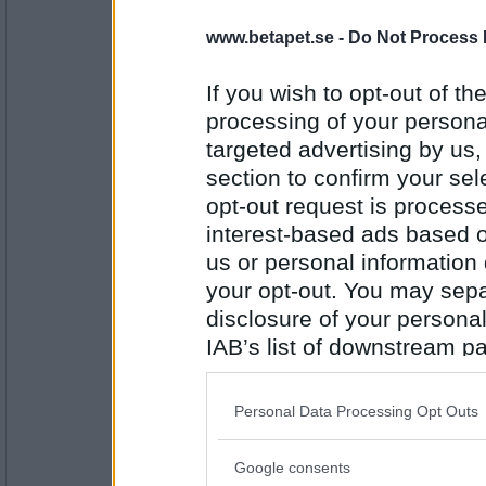
Greta grus
www.betapet.se -
Do Not Process 
och olyckligtvis får du
If you wish to opt-out of the
processing of your personal
Antal inlägg:
27944
targeted advertising by us
section to confirm your sel
en dum en
slut på ork och tillit
opt-out request is proces
interest-based ads based o
us or personal information d
your opt-out. You may separ
Antal inlägg:
13194
disclosure of your personal
Greta grus
IAB’s list of downstream pa
och flyr till Oslo.
also be disclosed by us to 
Downstream Participants
th
Personal Data Processing Opt Outs
third parties.
Antal inlägg:
27944
Google consents
Please note that this web