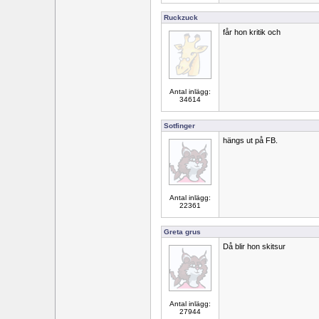
Ruckzuck
får hon kritik och
Antal inlägg:
34614
Sotfinger
hängs ut på FB.
Antal inlägg:
22361
Greta grus
Då blir hon skitsur
Antal inlägg:
27944