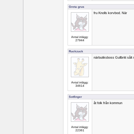
Greta grus
fru Knolls korvbod. När
Antal inlägg:
27944
Ruckzuck
närbutiksboss Gullbritt sål
Antal inlägg:
34614
Sotfinger
åt folk från kommun
Antal inlägg:
22361