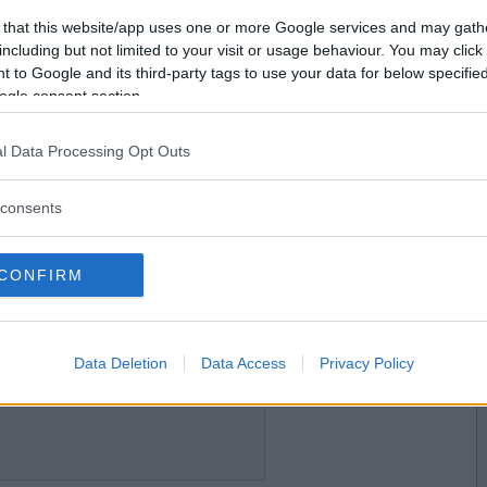
2015-11-04 17:54
Vill du bli
 that this website/app uses one or more Google services and may gath
medlem?
including but not limited to your visit or usage behaviour. You may click 
 to Google and its third-party tags to use your data for below specifi
Skapa nytt konto
ogle consent section.
l Data Processing Opt Outs
2015-11-04 19:09
consents
CONFIRM
2015-11-04 23:05
Data Deletion
Data Access
Privacy Policy