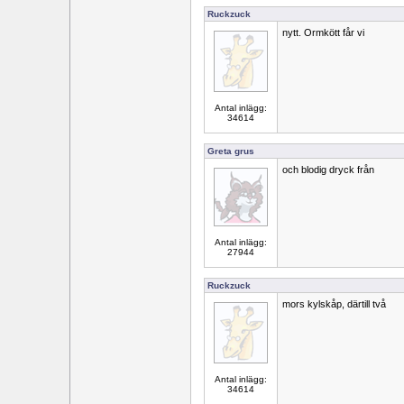
Ruckzuck
nytt. Ormkött får vi
Antal inlägg:
34614
Greta grus
och blodig dryck från
Antal inlägg:
27944
Ruckzuck
mors kylskåp, därtill två
Antal inlägg:
34614