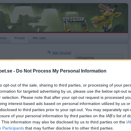
istor
Forum
Min sida
Sök i forumet
Inloggning
rneringar
Användare
et.se -
Do Not Process My Personal Information
Nästa sida »
Lösenord
Sista sidan »
to opt-out of the sale, sharing to third parties, or processing of your per
Kom ihåg mig
2015-11-04 17:42
formation for targeted advertising by us, please use the below opt-out s
Logga in
r selection. Please note that after your opt-out request is processed y
eing interest-based ads based on personal information utilized by us or
Glömt ditt lösenord?
Få ny aktiveringslänk
disclosed to third parties prior to your opt-out. You may separately opt-
losure of your personal information by third parties on the IAB’s list of
. This information may also be disclosed by us to third parties on the
IA
Betapet är gratis!
Participants
that may further disclose it to other third parties.