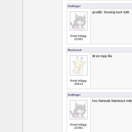
Sotfinger
grodlår. Snuskig burk fylld
Antal inlägg:
22361
Ruckzuck
till sin topp fås
Antal inlägg:
34614
Sotfinger
hos Närbutik Klämkäck intill
Antal inlägg:
22361