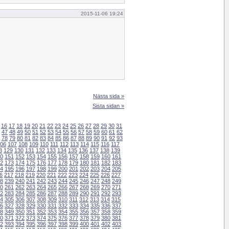
2015-11-06 19:24
Nästa sida »
Sista sidan »
16
17
18
19
20
21
22
23
24
25
26
27
28
29
30
31
47
48
49
50
51
52
53
54
55
56
57
58
59
60
61
62
78
79
80
81
82
83
84
85
86
87
88
89
90
91
92
93
06
107
108
109
110
111
112
113
114
115
116
117
8
129
130
131
132
133
134
135
136
137
138
139
0
151
152
153
154
155
156
157
158
159
160
161
2
173
174
175
176
177
178
179
180
181
182
183
4
195
196
197
198
199
200
201
202
203
204
205
6
217
218
219
220
221
222
223
224
225
226
227
8
239
240
241
242
243
244
245
246
247
248
249
0
261
262
263
264
265
266
267
268
269
270
271
2
283
284
285
286
287
288
289
290
291
292
293
4
305
306
307
308
309
310
311
312
313
314
315
6
327
328
329
330
331
332
333
334
335
336
337
8
349
350
351
352
353
354
355
356
357
358
359
0
371
372
373
374
375
376
377
378
379
380
381
2
393
394
395
396
397
398
399
400
401
402
403