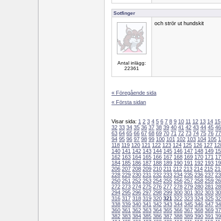
Sotfinger
och strör ut hundskit
Antal inlägg:
22361
« Föregående sida
« Första sidan
Visar sida:
1
2
3
4
5
6
7
8
9
10
11
12
13
14
15
32
33
34
35
36
37
38
39
40
41
42
43
44
45
46
63
64
65
66
67
68
69
70
71
72
73
74
75
76
77
94
95
96
97
98
99
100
101
102
103
104
105
1
118
119
120
121
122
123
124
125
126
127
12
140
141
142
143
144
145
146
147
148
149
15
162
163
164
165
166
167
168
169
170
171
17
184
185
186
187
188
189
190
191
192
193
19
206
207
208
209
210
211
212
213
214
215
21
228
229
230
231
232
233
234
235
236
237
23
250
251
252
253
254
255
256
257
258
259
26
272
273
274
275
276
277
278
279
280
281
28
294
295
296
297
298
299
300
301
302
303
30
316
317
318
319
320
321
322
323
324
325
32
338
339
340
341
342
343
344
345
346
347
34
360
361
362
363
364
365
366
367
368
369
37
382
383
384
385
386
387
388
389
390
391
39