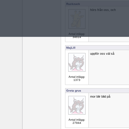
Ruckzuck
hörs från oss, och
Antal inlägg:
34614
MajLill
uppför oss väl så
Antal inlägg:
1373
Greta grus
mor blir blid på
Antal inlägg:
27944