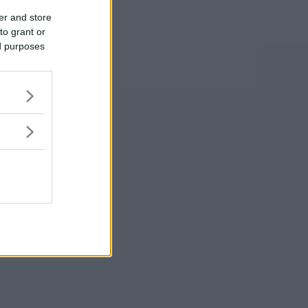
er and store
to grant or
ed purposes