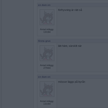
en dum en
förfrysning är rätt så
Antal inlägg:
13194
Greta grus
lätt hänt, särskilt när
Antal inlägg:
27944
en dum en
mössor läggs på byrån
Antal inlägg:
13194