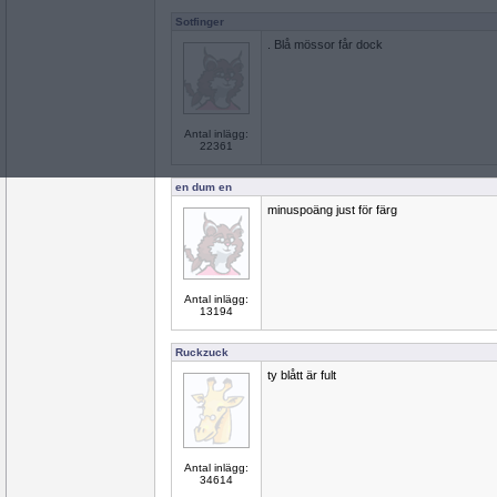
Sotfinger
. Blå mössor får dock
Antal inlägg:
22361
en dum en
minuspoäng just för färg
Antal inlägg:
13194
Ruckzuck
ty blått är fult
Antal inlägg:
34614