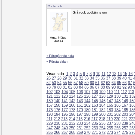
Ruckzuck
Grå rock godkänns om
Antal inlägg:
34614
« Föregående sida
« Första sidan
Visar sida:
1
2
3
4
5
6
7
8
9
10
11
12
13
14
15
16
26
27
28
29
30
31
32
33
34
35
36
37
38
39
40
41
52
53
54
55
56
57
58
59
60
61
62
63
64
65
66
67
78
79
80
81
82
83
84
85
86
87
88
89
90
91
92
93
102
103
104
105
106
107
108
109
110
111
112
113
121
122
123
124
125
126
127
128
129
130
131
13
139
140
141
142
143
144
145
146
147
148
149
15
157
158
159
160
161
162
163
164
165
166
167
16
175
176
177
178
179
180
181
182
183
184
185
18
193
194
195
196
197
198
199
200
201
202
203
20
211
212
213
214
215
216
217
218
219
220
221
22
229
230
231
232
233
234
235
236
237
238
239
24
247
248
249
250
251
252
253
254
255
256
257
25
265
266
267
268
269
270
271
272
273
274
275
27