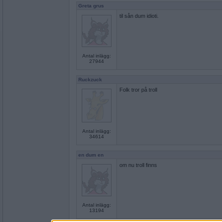
Greta grus
til sån dum idioti.
Antal inlägg:
27944
Ruckzuck
Folk tror på troll
Antal inlägg:
34614
en dum en
om nu troll finns
Antal inlägg:
13194