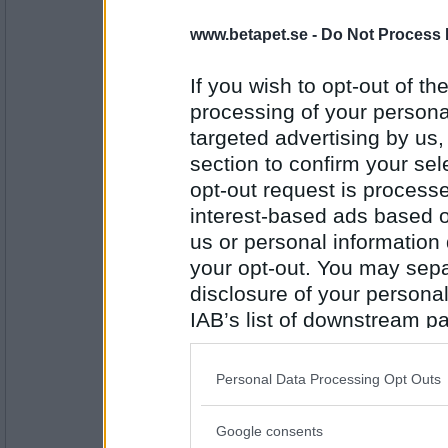
Greta grus
www.betapet.se -
Do Not Process 
, jodå dom bor på
If you wish to opt-out of the
processing of your personal
Antal inlägg:
27944
targeted advertising by us
section to confirm your sel
Ruckzuck
Utö, där riklig kost
opt-out request is proces
interest-based ads based o
us or personal information d
your opt-out. You may separ
Antal inlägg:
34614
disclosure of your personal
IAB’s list of downstream pa
Sotfinger
finns, troll trivs i
also be disclosed by us to 
Downstream Participants
th
Personal Data Processing Opt Outs
third parties.
Antal inlägg:
22361
Google consents
Please note that this web