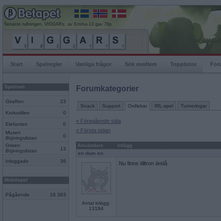
Senaste rullningen, VIGGARs, av Emma-13 gav 76p
Start
Spelregler
Vanliga frågor
Sök medlem
Topplistor
For
Spelrum
Forumkategorier
Giraffen
23
Snack
Support
Ordlekar
IRL-spel
Turneringar
Krokodilen
0
« Föregående sida
Elefanten
0
« Första sidan
Musen
0
Böjningslistan
Grisen
Användare
Inlägg
13
Böjningslistan
en dum en
Inloggade
36
Nu finns tilltron ändå
Mobilspel
Pågående
18 393
Antal inlägg:
13194