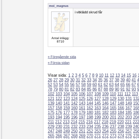
moi_magnus
i vitklädd skrud får
Antal inlägg:
8710
« Föregående sida
« Första sidan
Visar sida:
1
2
3
4
5
6
7
8
9
10
11
12
13
14
15
16
26
27
28
29
30
31
32
33
34
35
36
37
38
39
40
41
52
53
54
55
56
57
58
59
60
61
62
63
64
65
66
67
78
79
80
81
82
83
84
85
86
87
88
89
90
91
92
93
102
103
104
105
106
107
108
109
110
111
112
113
121
122
123
124
125
126
127
128
129
130
131
13
139
140
141
142
143
144
145
146
147
148
149
15
157
158
159
160
161
162
163
164
165
166
167
16
175
176
177
178
179
180
181
182
183
184
185
18
193
194
195
196
197
198
199
200
201
202
203
20
211
212
213
214
215
216
217
218
219
220
221
22
229
230
231
232
233
234
235
236
237
238
239
24
247
248
249
250
251
252
253
254
255
256
257
25
265
266
267
268
269
270
271
272
273
274
275
27