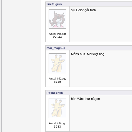
Greta grus
sju lucior går förbi
Antal inlägg:
27944
moi_magnus
Måns hus. Märkligt nog
Antal inlägg:
8710
Päckschen
hör Måns hur någon
Antal inlägg:
3583