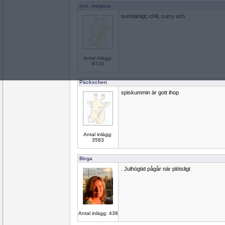
moi_magnus
oumbärligt; chili, curry och
Antal inlägg:
8710
Päckschen
spiskummin är gott ihop
Antal inlägg:
3583
Birga
. Julhögtid pågår när plötsligt
Antal inlägg: 438