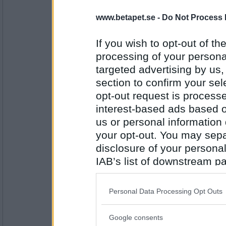
Greta grus
till frukost och lunch
www.betapet.se -
Do Not Process 
If you wish to opt-out of the
processing of your personal
Antal inlägg:
27944
targeted advertising by us
section to confirm your sel
Birga
. Måns fick nog när
opt-out request is proces
interest-based ads based o
us or personal information d
your opt-out. You may separ
Antal inlägg: 438
disclosure of your personal
Greta grus
IAB’s list of downstream pa
sånt käk ständigt åts
also be disclosed by us to 
Downstream Participants
th
Personal Data Processing Opt Outs
third parties.
Antal inlägg:
27944
Google consents
Please note that this web