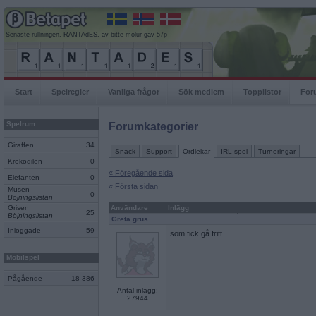
Senaste rullningen, RANTAdES, av bitte molur gav 57p
Start
Spelregler
Vanliga frågor
Sök medlem
Topplistor
For
Spelrum
Forumkategorier
Giraffen
34
Snack
Support
Ordlekar
IRL-spel
Turneringar
Krokodilen
0
« Föregående sida
Elefanten
0
« Första sidan
Musen
0
Böjningslistan
Grisen
Användare
Inlägg
25
Böjningslistan
Greta grus
Inloggade
59
som fick gå fritt
Mobilspel
Pågående
18 386
Antal inlägg:
27944