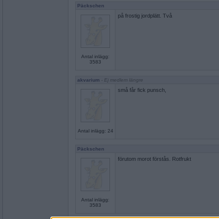
Päckschen
på frostig jordplätt. Två
Antal inlägg:
3583
akvarium
- Ej medlem längre
små får fick punsch,
Antal inlägg: 24
Päckschen
förutom morot förstås. Rotfrukt
Antal inlägg:
3583