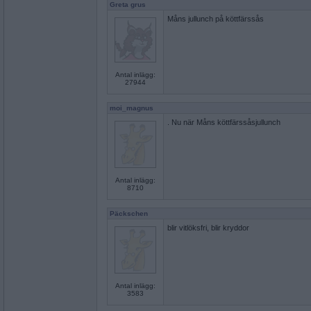
Greta grus
Måns jullunch på köttfärssås
Antal inlägg:
27944
moi_magnus
. Nu när Måns köttfärssåsjullunch
Antal inlägg:
8710
Päckschen
blir vitlöksfri, blir kryddor
Antal inlägg:
3583