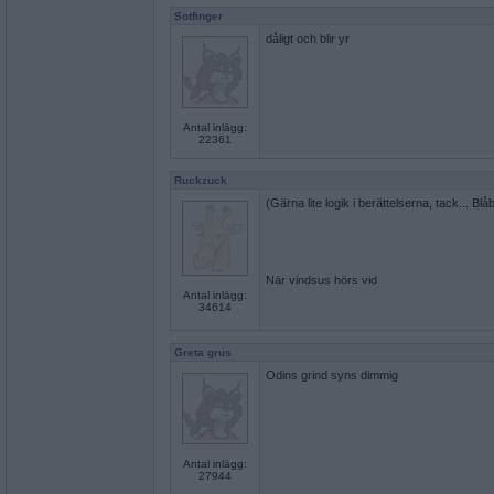
Sotfinger
dåligt och blir yr
Antal inlägg:
22361
Ruckzuck
(Gärna lite logik i berättelserna, tack... Blåb
När vindsus hörs vid
Antal inlägg:
34614
Greta grus
Odins grind syns dimmig
Antal inlägg:
27944