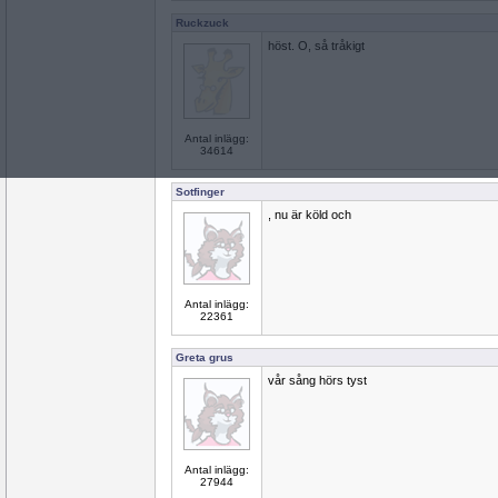
Ruckzuck
höst. O, så tråkigt
Antal inlägg:
34614
Sotfinger
, nu är köld och
Antal inlägg:
22361
Greta grus
vår sång hörs tyst
Antal inlägg:
27944