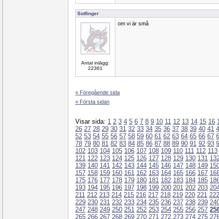
Sotfinger
om vi är små
Antal inlägg:
22361
« Föregående sida
« Första sidan
Visar sida:
1
2
3
4
5
6
7
8
9
10
11
12
13
14
15
16
26
27
28
29
30
31
32
33
34
35
36
37
38
39
40
41
52
53
54
55
56
57
58
59
60
61
62
63
64
65
66
67
78
79
80
81
82
83
84
85
86
87
88
89
90
91
92
93
102
103
104
105
106
107
108
109
110
111
112
113
121
122
123
124
125
126
127
128
129
130
131
13
139
140
141
142
143
144
145
146
147
148
149
15
157
158
159
160
161
162
163
164
165
166
167
16
175
176
177
178
179
180
181
182
183
184
185
18
193
194
195
196
197
198
199
200
201
202
203
20
211
212
213
214
215
216
217
218
219
220
221
22
229
230
231
232
233
234
235
236
237
238
239
24
247
248
249
250
251
252
253
254
255
256
257
25
265
266
267
268
269
270
271
272
273
274
275
27