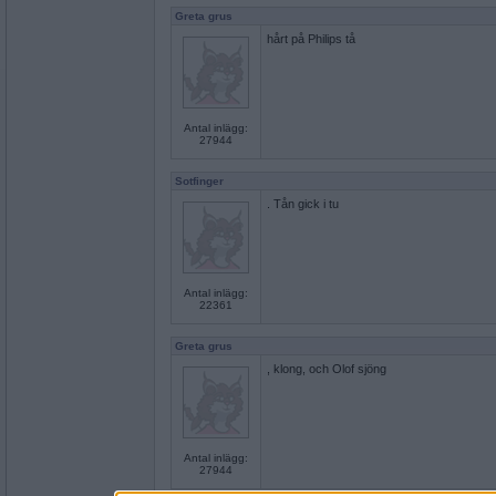
Greta grus
hårt på Philips tå
Antal inlägg:
27944
Sotfinger
. Tån gick i tu
Antal inlägg:
22361
Greta grus
, klong, och Olof sjöng
Antal inlägg:
27944