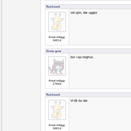
Ruckzuck
vid sjön, där ugglor
Antal inlägg:
34614
Greta grus
bor i sju höghus.
Antal inlägg:
27944
Ruckzuck
Vi får bo där
Antal inlägg:
34614