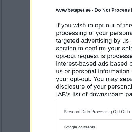
Sotfinger
www.betapet.se -
Do Not Process 
sin sorgsång om tår
If you wish to opt-out of the
processing of your personal
Antal inlägg:
22361
targeted advertising by us
section to confirm your sel
Greta grus
som Odin lärt ut.
opt-out request is proces
interest-based ads based o
us or personal information d
your opt-out. You may separ
Antal inlägg:
27944
disclosure of your personal
Sotfinger
IAB’s list of downstream pa
I Odins sångkurs fick
also be disclosed by us to 
Downstream Participants
th
Personal Data Processing Opt Outs
third parties.
Antal inlägg:
22361
Google consents
Please note that this web