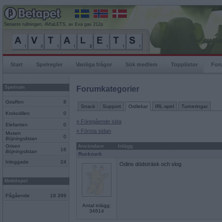
Senaste rullningen, AVtaLETS, av Eva gav 212p
Start
Spelregler
Vanliga frågor
Sök medlem
Topplistor
For
Spelrum
Forumkategorier
Giraffen
8
Snack
Support
Ordlekar
IRL-spel
Turneringar
Krokodilen
0
« Föregående sida
Elefanten
0
« Första sidan
Musen
0
Böjningslistan
Grisen
Användare
Inlägg
16
Böjningslistan
Ruckzuck
Inloggade
24
Odins dödsträsk och slog
Mobilspel
Pågående
18 399
Antal inlägg:
34614